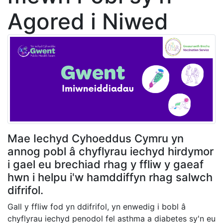
Agored i Niwed
Mae Iechyd Cyhoeddus Cymru yn
annog pobl â chyflyrau iechyd hirdymor
i gael eu brechiad rhag y ffliw y gaeaf
hwn i helpu i'w hamddiffyn rhag salwch
difrifol.
Gall y ffliw fod yn ddifrifol, yn enwedig i bobl â
chyflyrau iechyd penodol fel asthma a diabetes sy'n eu