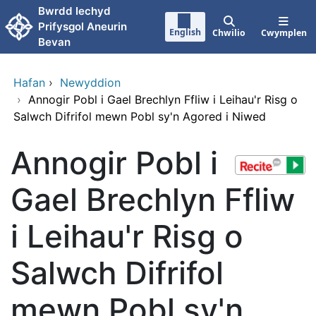
Neidio i'r prif gynnwy
Bwrdd Iechyd
Prifysgol Aneurin
English
Chwilio
Cwymplen
Bevan
Hafan
›
Newyddion
›
Annogir Pobl i Gael Brechlyn Ffliw i Leihau'r Risg o
Salwch Difrifol mewn Pobl sy'n Agored i Niwed
Annogir Pobl i
Gael Brechlyn Ffliw
i Leihau'r Risg o
Salwch Difrifol
mewn Pobl sy'n