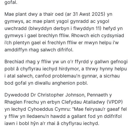
gofal.
Mae plant dwy a thair oed (ar 31 Awst 2025) yn
gymwys, ac mae plant ysgol gynradd ac ysgol
uwchradd (blwyddyn derbyn i flwyddyn 11) hefyd yn
gymwys i gael brechlyn ffliw. Rhowch eich cydsyniad
i’ch plentyn gael ei frechlyn ffliw er mwyn helpu i’w
amddiffyn rhag salwch difrifol.
Brechiad rhag y ffliw yw un o'r ffyrdd y gallwn gefnogi
pobl â chyflyrau iechyd hirdymor, a thrwy hynny helpu
i atal salwch, canfod problemau'n gynnar, a sicrhau
bod gofal yn diwallu anghenion pobl.
Dywedodd Dr Christopher Johnson, Pennaeth y
Rhaglen Frechu yn erbyn Clefydau Ataliadwy (VPDP)
yn Iechyd Cyhoeddus Cymru: “Mae feirysau’r gaeaf fel
y ffliw yn lledaenu’n hawdd a gallant fod yn ddifrifol
iawn i bobl hŷn a’r rhai â chyflyrau iechyd.