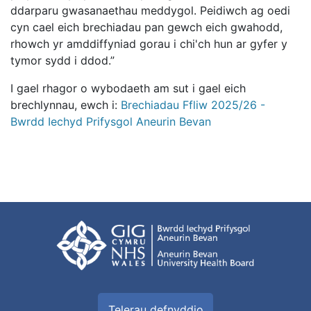
ddarparu gwasanaethau meddygol. Peidiwch ag oedi
cyn cael eich brechiadau pan gewch eich gwahodd,
rhowch yr amddiffyniad gorau i chi'ch hun ar gyfer y
tymor sydd i ddod.”
I gael rhagor o wybodaeth am sut i gael eich
brechlynnau, ewch i:
Brechiadau Ffliw 2025/26 -
Bwrdd Iechyd Prifysgol Aneurin Bevan
Telerau defnyddio