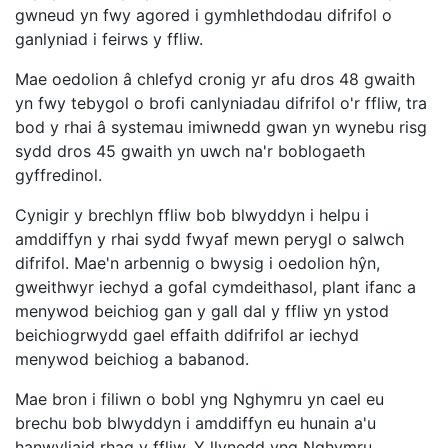
gwneud yn fwy agored i gymhlethdodau difrifol o
ganlyniad i feirws y ffliw.
Mae oedolion â chlefyd cronig yr afu dros 48 gwaith
yn fwy tebygol o brofi canlyniadau difrifol o'r ffliw, tra
bod y rhai â systemau imiwnedd gwan yn wynebu risg
sydd dros 45 gwaith yn uwch na'r boblogaeth
gyffredinol.
Cynigir y brechlyn ffliw bob blwyddyn i helpu i
amddiffyn y rhai sydd fwyaf mewn perygl o salwch
difrifol. Mae'n arbennig o bwysig i oedolion hŷn,
gweithwyr iechyd a gofal cymdeithasol, plant ifanc a
menywod beichiog gan y gall dal y ffliw yn ystod
beichiogrwydd gael effaith ddifrifol ar iechyd
menywod beichiog a babanod.
Mae bron i filiwn o bobl yng Nghymru yn cael eu
brechu bob blwyddyn i amddiffyn eu hunain a'u
hanwyliaid rhag y ffliw. Y llynedd yng Nghymru,