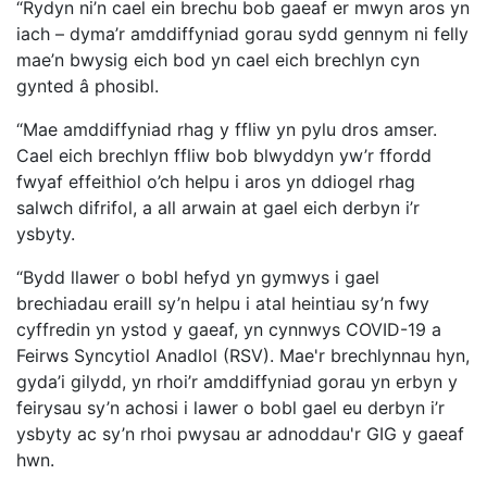
“Rydyn ni’n cael ein brechu bob gaeaf er mwyn aros yn
iach – dyma’r amddiffyniad gorau sydd gennym ni felly
mae’n bwysig eich bod yn cael eich brechlyn cyn
gynted â phosibl.
“Mae amddiffyniad rhag y ffliw yn pylu dros amser.
Cael eich brechlyn ffliw bob blwyddyn yw’r ffordd
fwyaf effeithiol o’ch helpu i aros yn ddiogel rhag
salwch difrifol, a all arwain at gael eich derbyn i’r
ysbyty.
“Bydd llawer o bobl hefyd yn gymwys i gael
brechiadau eraill sy’n helpu i atal heintiau sy’n fwy
cyffredin yn ystod y gaeaf, yn cynnwys COVID-19 a
Feirws Syncytiol Anadlol (RSV). Mae'r brechlynnau hyn,
gyda’i gilydd, yn rhoi’r amddiffyniad gorau yn erbyn y
feirysau sy’n achosi i lawer o bobl gael eu derbyn i’r
ysbyty ac sy’n rhoi pwysau ar adnoddau'r GIG y gaeaf
hwn.