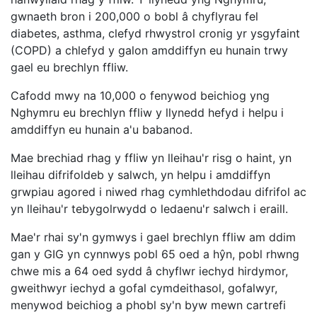
gwnaeth bron i 200,000 o bobl â chyflyrau fel
diabetes, asthma, clefyd rhwystrol cronig yr ysgyfaint
(COPD) a chlefyd y galon amddiffyn eu hunain trwy
gael eu brechlyn ffliw.
Cafodd mwy na 10,000 o fenywod beichiog yng
Nghymru eu brechlyn ffliw y llynedd hefyd i helpu i
amddiffyn eu hunain a'u babanod.
Mae brechiad rhag y ffliw yn lleihau'r risg o haint, yn
lleihau difrifoldeb y salwch, yn helpu i amddiffyn
grwpiau agored i niwed rhag cymhlethdodau difrifol ac
yn lleihau'r tebygolrwydd o ledaenu'r salwch i eraill.
Mae'r rhai sy'n gymwys i gael brechlyn ffliw am ddim
gan y GIG yn cynnwys pobl 65 oed a hŷn, pobl rhwng
chwe mis a 64 oed sydd â chyflwr iechyd hirdymor,
gweithwyr iechyd a gofal cymdeithasol, gofalwyr,
menywod beichiog a phobl sy'n byw mewn cartrefi