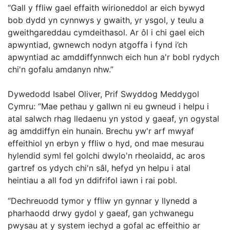
“Gall y ffliw gael effaith wirioneddol ar eich bywyd
bob dydd yn cynnwys y gwaith, yr ysgol, y teulu a
gweithgareddau cymdeithasol. Ar ôl i chi gael eich
apwyntiad, gwnewch nodyn atgoffa i fynd i’ch
apwyntiad ac amddiffynnwch eich hun a'r bobl rydych
chi'n gofalu amdanyn nhw.”
Dywedodd Isabel Oliver, Prif Swyddog Meddygol
Cymru: “Mae pethau y gallwn ni eu gwneud i helpu i
atal salwch rhag lledaenu yn ystod y gaeaf, yn ogystal
ag amddiffyn ein hunain. Brechu yw'r arf mwyaf
effeithiol yn erbyn y ffliw o hyd, ond mae mesurau
hylendid syml fel golchi dwylo'n rheolaidd, ac aros
gartref os ydych chi'n sâl, hefyd yn helpu i atal
heintiau a all fod yn ddifrifol iawn i rai pobl.
“Dechreuodd tymor y ffliw yn gynnar y llynedd a
pharhaodd drwy gydol y gaeaf, gan ychwanegu
pwysau at y system iechyd a gofal ac effeithio ar