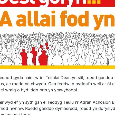
euodd gyda haint wrin. Teimlai Dean yn sâl, roedd ganddo
us, ac roedd yn chwydu. Gan feddwl y byddai’n well ar ôl c
 ei wraig o hyd iddo prin yn ymwybodol.
eiriwyd ef yn syth gan ei Feddyg Teulu i'r Adran Achosion B
yfnod hwnnw. Roedd ganddo dymheredd, roedd yn ddryslyd,
 yn mynd i farw.