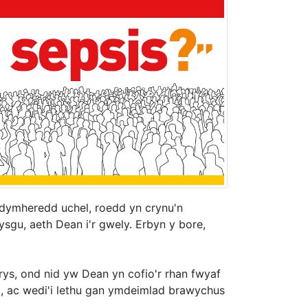
 dymheredd uchel, roedd yn crynu'n
ysgu, aeth Dean i'r gwely. Erbyn y bore,
rys, ond nid yw Dean yn cofio'r rhan fwyaf
 ac wedi'i lethu gan ymdeimlad brawychus