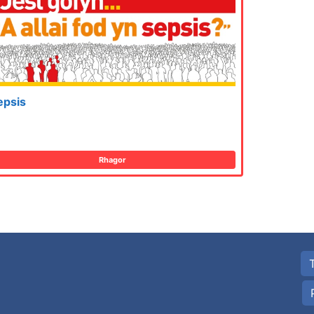
epsis
Rhagor