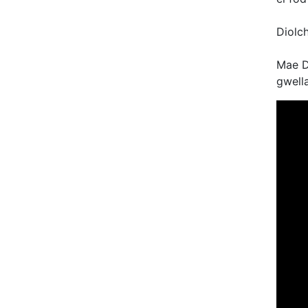
Diolc
Mae D
gwella