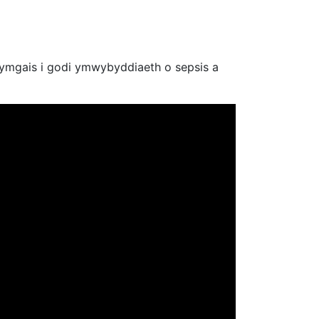
n ymgais i godi ymwybyddiaeth o sepsis a