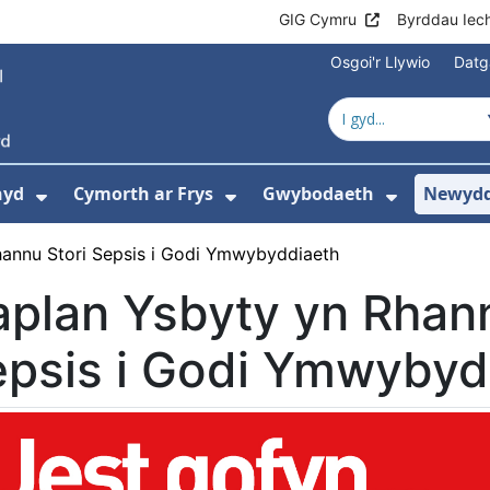
GIG Cymru
Byrddau Iec
Osgoi'r Llywio
Datg
hyd
Cymorth ar Frys
Gwybodaeth
Newydd
ewislen ar gyfer Amdanom Ni
Dangos isddewislen ar gyfer Cyngor Iec
Dangos isddewislen ar 
Dangos i
annu Stori Sepsis i Godi Ymwybyddiaeth
plan Ysbyty yn Rhann
epsis i Godi Ymwybyd