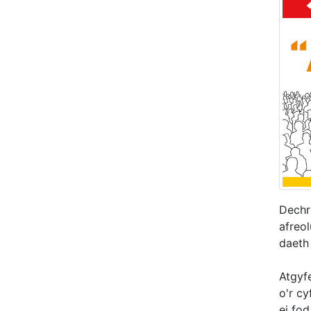
Dechr
afreol
daeth
Atgyf
o'r c
ei fod