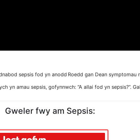
adnabod sepsis fod yn anodd Roedd gan Dean symptomau 
ch yn amau ​​sepsis, gofynnwch: “A allai fod yn sepsis?
”.
Ga
Gweler fwy am Sepsis: