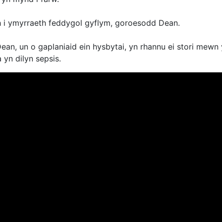
h i ymyrraeth feddygol gyflym, goroesodd Dean.
ean, un o gaplaniaid ein hysbytai, yn rhannu ei stori mew
 yn dilyn sepsis.