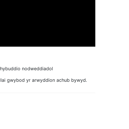
rhybuddio nodweddiadol
llai gwybod yr arwyddion achub bywyd.