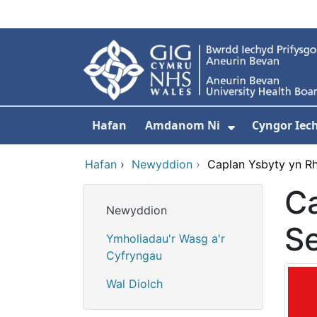
Neidio i'r prif gynnwy
Hafan
Amdanom Ni
Cyngor Iec
Dangos isdd
Hafan
›
Newyddion
›
Caplan Ysbyty yn Rh
Ca
Newyddion
S
Ymholiadau'r Wasg a'r
Cyfryngau
Wal Diolch