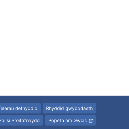
Telerau defnyddio
Rhyddid gwybodaeth
Polisi Preifatrwydd
Popeth am Gwcis