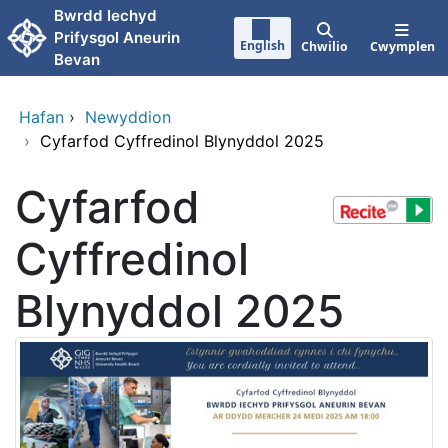
Neidio i'r prif gynnwy
Bwrdd Iechyd
Prifysgol Aneurin
English
Chwilio
Cwymplen
Bevan
Hafan
›
Newyddion
›
Cyfarfod Cyffredinol Blynyddol 2025
Cyfarfod
Cyffredinol
Blynyddol 2025