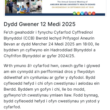
Dydd Gwener 12 Medi 2025
Fe'ch gwahoddir i fynychu Cyfarfod Cyffredinol
Blynyddol (CCB) Bwrdd Iechyd Prifysgol Aneurin
Bevan ar dydd Mercher 24 Medi 2025 am 18:00, lle
byddwn yn cyflwyno ein Hadroddiad Blynyddol a
Chyfrifon Blynyddol ar gyfer 2024/25.
Wrth ymuno â’r cyfarfod hwn, cewch gyfle i glywed
am ein cynnydd a’n perfformiad dros y flwyddyn
ddiwethaf a’n cynlluniau ar gyfer y dyfodol. Bydd
cyfleoedd hefyd i chi ofyn cwestiynau i aelodau ein
Bwrdd. Byddem yn gofyn i chi, lle bo modd,
gyflwyno'ch cwestiynau ymlaen llaw. Fodd bynnag,
bydd cyfleoedd hefyd i ofyn cwestiynau yn ystod y
cyfarfod.