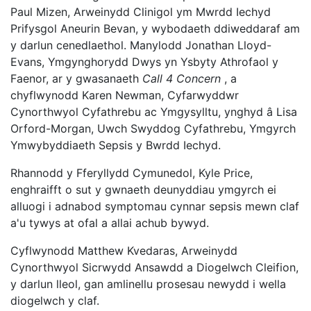
Paul Mizen, Arweinydd Clinigol ym Mwrdd Iechyd
Prifysgol Aneurin Bevan, y wybodaeth ddiweddaraf am
y darlun cenedlaethol. Manylodd Jonathan Lloyd-
Evans, Ymgynghorydd Dwys yn Ysbyty Athrofaol y
Faenor, ar y gwasanaeth
Call 4 Concern
, a
chyflwynodd Karen Newman, Cyfarwyddwr
Cynorthwyol Cyfathrebu ac Ymgysylltu, ynghyd â Lisa
Orford-Morgan, Uwch Swyddog Cyfathrebu, Ymgyrch
Ymwybyddiaeth Sepsis y Bwrdd Iechyd.
Rhannodd y Fferyllydd Cymunedol, Kyle Price,
enghraifft o sut y gwnaeth deunyddiau ymgyrch ei
alluogi i adnabod symptomau cynnar sepsis mewn claf
a'u tywys at ofal a allai achub bywyd.
Cyflwynodd Matthew Kvedaras, Arweinydd
Cynorthwyol Sicrwydd Ansawdd a Diogelwch Cleifion,
y darlun lleol, gan amlinellu prosesau newydd i wella
diogelwch y claf.