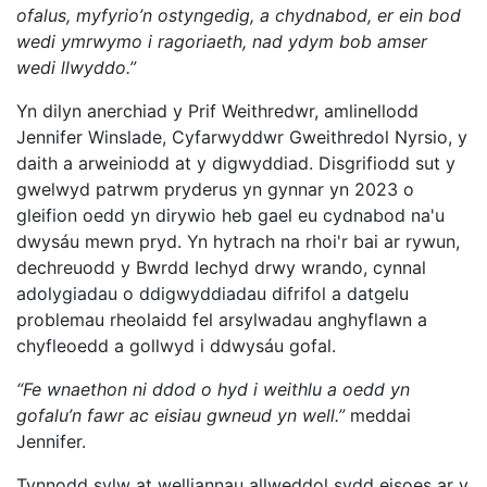
ofalus, myfyrio’n ostyngedig, a chydnabod, er ein bod
wedi ymrwymo i ragoriaeth, nad ydym bob amser
wedi llwyddo.”
Yn dilyn anerchiad y Prif Weithredwr, amlinellodd
Jennifer Winslade, Cyfarwyddwr Gweithredol Nyrsio, y
daith a arweiniodd at y digwyddiad. Disgrifiodd sut y
gwelwyd patrwm pryderus yn gynnar yn 2023 o
gleifion oedd yn dirywio heb gael eu cydnabod na'u
dwysáu mewn pryd. Yn hytrach na rhoi'r bai ar rywun,
dechreuodd y Bwrdd Iechyd drwy wrando, cynnal
adolygiadau o ddigwyddiadau difrifol a datgelu
problemau rheolaidd fel arsylwadau anghyflawn a
chyfleoedd a gollwyd i ddwysáu gofal.
“Fe wnaethon ni ddod o hyd i weithlu a oedd yn
gofalu’n fawr ac eisiau gwneud yn well.”
meddai
Jennifer.
Tynnodd sylw at welliannau allweddol sydd eisoes ar y