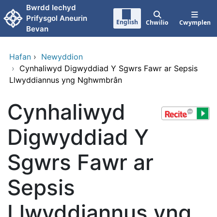
Neidio i'r prif gynnwy
Bwrdd Iechyd
Prifysgol Aneurin
English
Chwilio
Cwymplen
Bevan
Hafan
›
Newyddion
›
Cynhaliwyd Digwyddiad Y Sgwrs Fawr ar Sepsis
Llwyddiannus yng Nghwmbrân
Cynhaliwyd
Digwyddiad Y
Sgwrs Fawr ar
Sepsis
Llwyddiannus yng