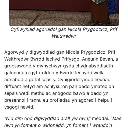
Cyflwyniad agoriadol gan Nicola Prygodzicz, Prif
Weithredwr
Agorwyd y digwyddiad gan Nicola Prygodzicz, Prif
Weithredwr Bwrdd Iechyd Prifysgol Aneurin Bevan, a
groesawodd y mynychwyr gyda chydnabyddiaeth
galonnog o gyfrifoldeb y Bwrdd Iechyd i wella
adnabod a gofal sepsis. Cynigiodd ymddiheuriad
diffuant hefyd am achlysuron pan oedd ymatebion
sepsis wedi methu ac anogodd bawb a oedd yn
bresennol i rannu eu profiadau yn agored i helpu i
ysgogi newid.
“Nid dim ond digwyddiad arall yw hwn,”
meddai.
“Mae
hwn yn foment o wirionedd, yn foment i wrando’n