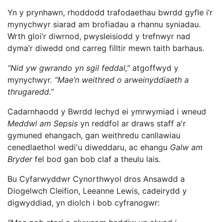
Yn y prynhawn, rhoddodd trafodaethau bwrdd gyfle i’r
mynychwyr siarad am brofiadau a rhannu syniadau.
Wrth gloi’r diwrnod, pwysleisiodd y trefnwyr nad
dyma’r diwedd ond carreg filltir mewn taith barhaus.
“Nid yw gwrando yn sgil feddal,”
atgoffwyd y
mynychwyr.
“Mae’n weithred o arweinyddiaeth a
thrugaredd.”
Cadarnhaodd y Bwrdd Iechyd ei ymrwymiad i wneud
Meddwl am Sepsis
yn reddfol ar draws staff a'r
gymuned ehangach, gan weithredu canllawiau
cenedlaethol wedi'u diweddaru, ac ehangu
Galw am
Bryder
fel bod gan bob claf a theulu lais.
Bu Cyfarwyddwr Cynorthwyol dros Ansawdd a
Diogelwch Cleifion, Leeanne Lewis, cadeirydd y
digwyddiad, yn diolch i bob cyfranogwr: