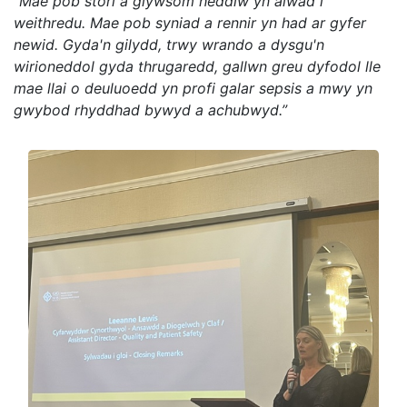
“Mae pob stori a glywsom heddiw yn alwad i
weithredu. Mae pob syniad a rennir yn had ar gyfer
newid. Gyda'n gilydd, trwy wrando a dysgu'n
wirioneddol gyda thrugaredd, gallwn greu dyfodol lle
mae llai o deuluoedd yn profi galar sepsis a mwy yn
gwybod rhyddhad bywyd a achubwyd.”