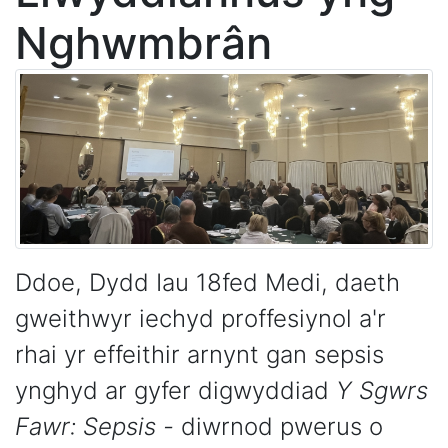
Nghwmbrân
Ddoe, Dydd Iau 18fed Medi, daeth
gweithwyr iechyd proffesiynol a'r
rhai yr effeithir arnynt gan sepsis
ynghyd ar gyfer digwyddiad
Y Sgwrs
Fawr: Sepsis
-
diwrnod pwerus o