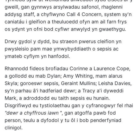
gweill, gan gynnwys arsylwadau safonol, rhaglenni
addysg staff, a chyflwyno Call 4 Concern, system sy'n
caniatáu i gleifion a theuluoedd ofyn am ail farn frys
os ydynt yn ofni bod cyflwr anwylyd yn gwaethygu.
Drwy gydol y dydd, bu straeon pwerus cleifion yn
pwysleisio pam mae ymwybyddiaeth o sepsis ac
ymateb cyflym yn hanfodol.
Rhannodd fideos brofiadau Corinne a Laurence Cope,
a gollodd eu mab Dylan; Amy Whiting, mam alarus
Skyla; goroeswr sepsis, Geraint Mullins; Leisha Davies,
sy'n parhau â'i hadferiad dewr; a Tracy a'i dyweddi
Mark, a adroddodd eu taith sepsis eu hunain.
Disgrifiwyd eu tystiolaethau gan y cyfranogwyr fel rhai
"dewr a chyffrous iawn
", gan atgoffa pawb fod
person, teulu a dyfodol y tu ôl i bob penderfyniad
clinigol.