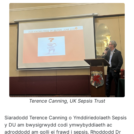
Terence Canning, UK Sepsis Trust
Siaradodd Terence Canning o Ymddiriedolaeth Sepsis
y DU am bwysigrwydd codi ymwybyddiaeth ac
adroddodd am golli ei frawd i sepsis. Rhoddodd Dr