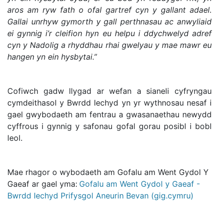
aros am ryw fath o ofal gartref cyn y gallant adael.
Gallai unrhyw gymorth y gall perthnasau ac anwyliaid
ei gynnig i’r cleifion hyn eu helpu i ddychwelyd adref
cyn y Nadolig a rhyddhau rhai gwelyau y mae mawr eu
hangen yn ein hysbytai.”
Cofiwch gadw llygad ar wefan a sianeli cyfryngau
cymdeithasol y Bwrdd Iechyd yn yr wythnosau nesaf i
gael gwybodaeth am fentrau a gwasanaethau newydd
cyffrous i gynnig y safonau gofal gorau posibl i bobl
leol.
Mae rhagor o wybodaeth am Gofalu am Went Gydol Y
Gaeaf ar gael yma:
Gofalu am Went Gydol y Gaeaf -
Bwrdd Iechyd Prifysgol Aneurin Bevan (gig.cymru)