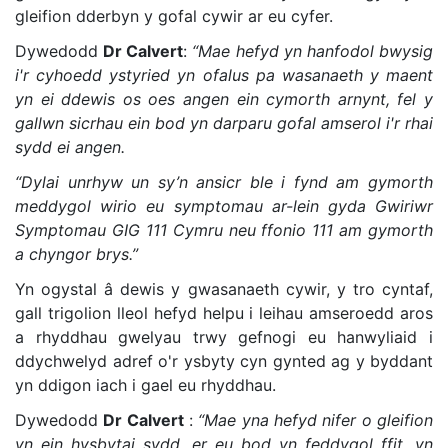
gleifion dderbyn y gofal cywir ar eu cyfer.
Dywedodd
Dr Calvert
:
“Mae hefyd yn hanfodol bwysig
i'r cyhoedd ystyried yn ofalus pa wasanaeth y maent
yn ei ddewis os oes angen ein cymorth arnynt, fel y
gallwn sicrhau ein bod yn darparu gofal amserol i'r rhai
sydd ei angen.
“Dylai unrhyw un sy’n ansicr ble i fynd am gymorth
meddygol wirio eu symptomau ar-lein gyda Gwiriwr
Symptomau GIG 111 Cymru neu ffonio 111 am gymorth
a chyngor brys.”
Yn ogystal â dewis y gwasanaeth cywir, y tro cyntaf,
gall trigolion lleol hefyd helpu i leihau amseroedd aros
a rhyddhau gwelyau trwy gefnogi eu hanwyliaid i
ddychwelyd adref o'r ysbyty cyn gynted ag y byddant
yn ddigon iach i gael eu rhyddhau.
Dywedodd
Dr Calvert
:
“Mae yna hefyd nifer o gleifion
yn ein hysbytai sydd, er eu bod yn feddygol ffit, yn