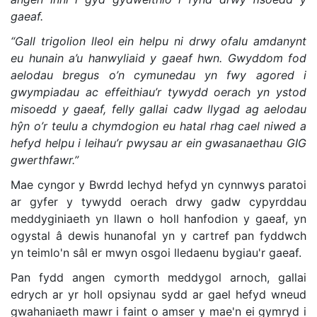
gaeaf.
“Gall trigolion lleol ein helpu ni drwy ofalu amdanynt
eu hunain a’u hanwyliaid y gaeaf hwn. Gwyddom fod
aelodau bregus o’n cymunedau yn fwy agored i
gwympiadau ac effeithiau’r tywydd oerach yn ystod
misoedd y gaeaf, felly gallai cadw llygad ag aelodau
hŷn o’r teulu a chymdogion eu hatal rhag cael niwed a
hefyd helpu i leihau’r pwysau ar ein gwasanaethau GIG
gwerthfawr.”
Mae cyngor y Bwrdd Iechyd hefyd yn cynnwys paratoi
ar gyfer y tywydd oerach drwy gadw cypyrddau
meddyginiaeth yn llawn o holl hanfodion y gaeaf, yn
ogystal â dewis hunanofal yn y cartref pan fyddwch
yn teimlo'n sâl er mwyn osgoi lledaenu bygiau'r gaeaf.
Pan fydd angen cymorth meddygol arnoch, gallai
edrych ar yr holl opsiynau sydd ar gael hefyd wneud
gwahaniaeth mawr i faint o amser y mae'n ei gymryd i