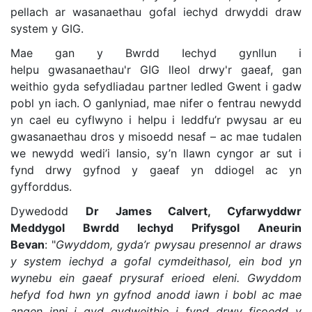
pellach ar wasanaethau gofal iechyd drwyddi draw
system y GIG.
Mae gan y Bwrdd Iechyd gynllun i
helpu gwasanaethau'r GIG lleol drwy'r gaeaf, gan
weithio gyda sefydliadau partner ledled Gwent i gadw
pobl yn iach. O ganlyniad, mae nifer o fentrau newydd
yn cael eu cyflwyno i helpu i leddfu’r pwysau ar eu
gwasanaethau dros y misoedd nesaf – ac mae tudalen
we newydd wedi’i lansio, sy’n llawn cyngor ar sut i
fynd drwy gyfnod y gaeaf yn ddiogel ac yn
gyfforddus.
Dywedodd
Dr James Calvert, Cyfarwyddwr
Meddygol Bwrdd Iechyd Prifysgol Aneurin
Bevan
: "
Gwyddom, gyda’r pwysau presennol ar draws
y system iechyd a gofal cymdeithasol, ein bod yn
wynebu ein gaeaf prysuraf erioed eleni. Gwyddom
hefyd fod hwn yn gyfnod anodd iawn i bobl ac mae
angen inni i gyd gydweithio i fynd drwy fisoedd y