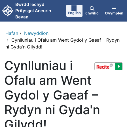
Neidio i'r prif gynnwy
Bwrdd Iechyd
Prifysgol Aneurin
English
Chwilio
Cwymplen
Bevan
Hafan
›
Newyddion
›
Cynlluniau i Ofalu am Went Gydol y Gaeaf – Rydyn
ni Gyda'n Gilydd!
Cynlluniau i
Ofalu am Went
Gydol y Gaeaf –
Rydyn ni Gyda'n
Gilydd!