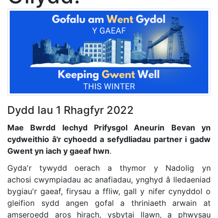
Dydd Iau 1 Rhagfyr 2022
Mae Bwrdd Iechyd Prifysgol Aneurin Bevan yn
cydweithio â'r cyhoedd a sefydliadau partner i gadw
Gwent yn iach y gaeaf hwn
.
Gyda'r tywydd oerach a thymor y Nadolig yn
achosi cwympiadau ac anafiadau, ynghyd â lledaeniad
bygiau'r gaeaf, firysau a ffliw, gall y nifer cynyddol o
gleifion sydd angen gofal a thriniaeth arwain at
amseroedd aros hirach, ysbytai llawn, a phwysau