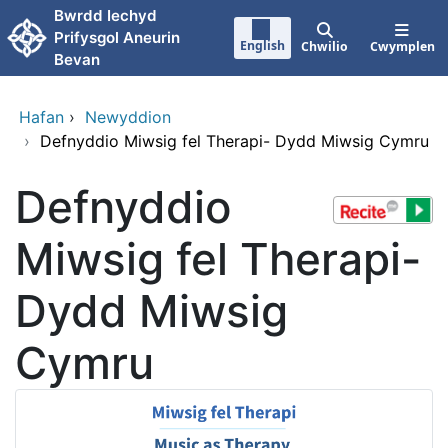
Neidio i'r prif gynnwy
Bwrdd Iechyd
Prifysgol Aneurin
English
Chwilio
Cwymplen
Bevan
Hafan
›
Newyddion
›
Defnyddio Miwsig fel Therapi- Dydd Miwsig Cymru
Defnyddio
Miwsig fel Therapi-
Dydd Miwsig
Cymru