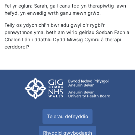
Fel yr eglura Sarah, gall canu fod yn therapiwtig iawn
hefyd, yn enwedig wrth ganu mewn grŵp.
Felly os ydych chi'n bwriadu gwylio'r rygbi'r
penwythnos yma, beth am wirio geiriau Sosban Fach a
Chalon Lân i ddathlu Dydd Miwsig Cymru â therapi
cerddorol?
Telerau defnyddio
Rhyddid gwybodaeth