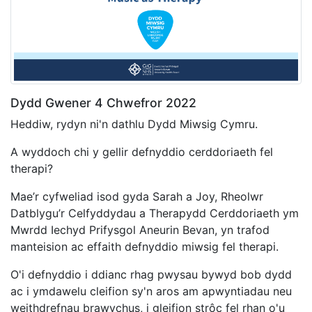
Dydd Gwener 4 Chwefror 2022
Heddiw, rydyn ni'n dathlu Dydd Miwsig Cymru.
A wyddoch chi y gellir defnyddio cerddoriaeth fel
therapi?
Mae’r cyfweliad isod gyda Sarah a Joy, Rheolwr
Datblygu’r Celfyddydau a Therapydd Cerddoriaeth ym
Mwrdd Iechyd Prifysgol Aneurin Bevan,
yn trafod
manteision ac effaith defnyddio miwsig fel
therapi.
O'i defnyddio i ddianc rhag pwysau bywyd bob dydd
ac i ymdawelu cleifion sy'n aros am apwyntiadau neu
weithdrefnau brawychus, i gleifion strôc fel rhan o'u