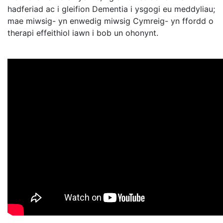
hadferiad ac i gleifion Dementia i ysgogi eu meddyliau;
mae miwsig- yn enwedig miwsig Cymreig- yn ffordd o
therapi effeithiol iawn i bob un ohonynt.