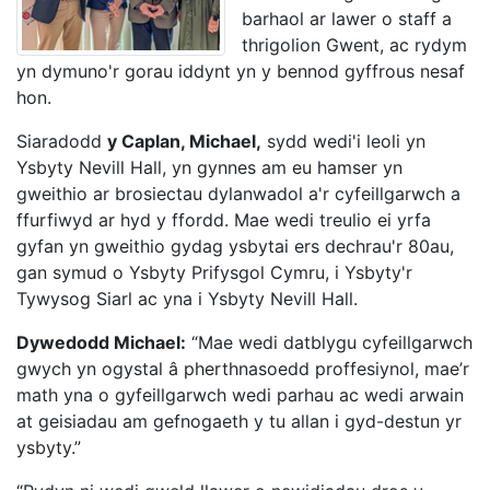
barhaol ar lawer o staff a
thrigolion Gwent, ac rydym
yn dymuno'r gorau iddynt yn y bennod gyffrous nesaf
hon.
Siaradodd
y Caplan, Michael,
sydd wedi'i leoli yn
Ysbyty Nevill Hall, yn gynnes am eu hamser yn
gweithio ar brosiectau dylanwadol a'r cyfeillgarwch a
ffurfiwyd ar hyd y ffordd. Mae wedi treulio ei yrfa
gyfan yn gweithio gydag ysbytai ers dechrau'r 80au,
gan symud o Ysbyty Prifysgol Cymru, i Ysbyty'r
Tywysog Siarl ac yna i Ysbyty Nevill Hall.
Dywedodd Michael:
“Mae wedi datblygu cyfeillgarwch
gwych yn ogystal â pherthnasoedd proffesiynol, mae’r
math yna o gyfeillgarwch wedi parhau ac wedi arwain
at geisiadau am gefnogaeth y tu allan i gyd-destun yr
ysbyty.”