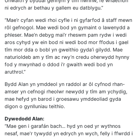
Unwaith y byddai gennym y tîm hwnnw, fe wnaethon
ni edrych ar bethau y gallem eu datblygu.”
“Mae’r cyfan wedi rhoi cyfle i ni gyfarfod â staff mewn
rôl gefnogol. Mae wedi bod yn gymaint o lawenydd a
phleser. Mae’n debyg mai’r rheswm pam rydw i wedi
aros cyhyd yw ein bod ni wedi bod mor ffodus i gael
tîm mor dda o bobl yn gweithio gyda’i gilydd. Mae
naturioldeb am y tîm ac rwy’n credu oherwydd hynny
fod y mwynhad o ddod i’r gwaith wedi bod yn
aruthrol.”
Bydd Alan yn ymddeol yn raddol ar ôl cyfnod rhan-
amser yn cefnogi rheolwr newydd y tîm am ychydig,
mae hefyd yn barod i groesawu ymddeoliad gyda
digon o gynlluniau teithio.
Dywedodd Alan:
“Mae gen i garafán bach... hyd yn oed yr wythnos
nesaf, mae'r tywydd yn edrych yn wych, felly i ffwrdd i