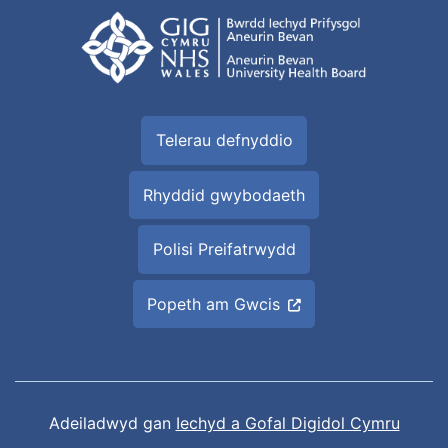
Telerau defnyddio
Rhyddid gwybodaeth
Polisi Preifatrwydd
Popeth am Gwcis
Adeiladwyd gan
Iechyd a Gofal Digidol Cymru