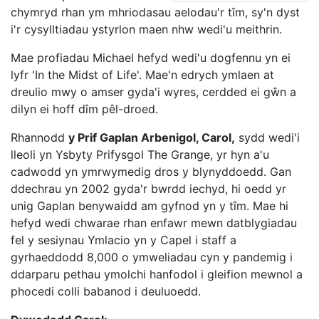
chymryd rhan ym mhriodasau aelodau'r tîm, sy'n dyst
i'r cysylltiadau ystyrlon maen nhw wedi'u meithrin.
Mae profiadau Michael hefyd wedi'u dogfennu yn ei
lyfr 'In the Midst of Life'. Mae'n edrych ymlaen at
dreulio mwy o amser gyda'i wyres, cerdded ei gŵn a
dilyn ei hoff dîm pêl-droed.
Rhannodd
y Prif Gaplan Arbenigol, Carol,
sydd wedi'i
lleoli yn Ysbyty Prifysgol The Grange, yr hyn a'u
cadwodd yn ymrwymedig dros y blynyddoedd. Gan
ddechrau yn 2002 gyda'r bwrdd iechyd, hi oedd yr
unig Gaplan benywaidd am gyfnod yn y tîm. Mae hi
hefyd wedi chwarae rhan enfawr mewn datblygiadau
fel y sesiynau Ymlacio yn y Capel i staff a
gyrhaeddodd 8,000 o ymweliadau cyn y pandemig i
ddarparu pethau ymolchi hanfodol i gleifion mewnol a
phocedi colli babanod i deuluoedd.