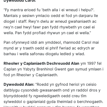
Dywedodd Carol:
“Fy mantra erioed fu 'beth alla i ei wneud i helpu?'.
Mantais y sesiwn ymlacio oedd ei fod yn darparu lle
diogel i staff. Rwy'n dwlu ar wneud gwahaniaeth ac
rwy'n cael hwyl fawr pan fydd rhywbeth yn cael ei
wella. Pan fydd profiad rhywun yn cael ei wella.”
Pan ofynnwyd iddi am ymddeol, rhannodd Carol mai
mynd ar y traeth oedd ei phrif fwriad ac edrych ar
barhau i wella safonau diogelu ledled y wlad.
Rheolwr y Caplaniaeth Dechreuodd Alan
ym 1997 fel
Caplan yn Ysbyty Brenhinol Gwent gan symud ymlaen i
fod yn Rheolwr y Caplaniaeth.
Dywedodd Alan:
“Roedd yn gyfnod heriol yn ceisio
datblygu cysondeb gwasanaeth ond yn raddol dros y
blynyddoedd fy ngweledigaeth oedd creu tîm
sylweddol o gaplaniaid gyda theimlad o berchnogaeth.