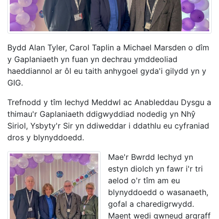
Bydd Alan Tyler, Carol Taplin a Michael Marsden o dîm
y Gaplaniaeth yn fuan yn dechrau ymddeoliad
haeddiannol ar ôl eu taith anhygoel gyda'i gilydd yn y
GIG.
Trefnodd y tîm Iechyd Meddwl ac Anableddau Dysgu a
thimau'r Gaplaniaeth ddigwyddiad nodedig yn Nhŷ
Siriol, Ysbyty'r Sir yn ddiweddar i ddathlu eu cyfraniad
dros y blynyddoedd.
Mae'r Bwrdd Iechyd yn
estyn diolch yn fawr i'r tri
aelod o'r tîm am eu
blynyddoedd o wasanaeth,
gofal a charedigrwydd.
Maent wedi gwneud argraff