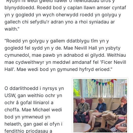
“Rydyn ni wedi gweld llawer o newidiadau dros y
blynyddoedd. Roedd bod y caplan llawn amser cyntaf
yn y gogledd yn wych oherwydd roedd yn golygu y
gallech chi sefydlu'r adran yno a rhoi syniadau ar
waith."
“Roedd yn golygu y gallem ddatblygu tîm yn y
gogledd fel sydd yn y de. Mae Nevill Hall yn ysbyty
cymunedol, mae pawb yn adnabod ei gilydd. Weithiau
mae cydweithwyr yn meddwl amdanaf fel 'Ficer Nevill
Hall'. Mae wedi bod yn gymuned hyfryd erioed."
O ddarlithoedd i nyrsys yn
USW, gan weithio ochr yn
ochr â gofal lliniarol a
choffa. Mae Michael wedi
bod yn ymwneud yn
helaeth, gan gael ei ofyn i
fendithio priodasau a