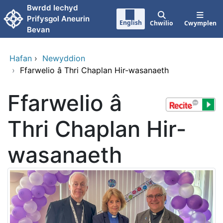
Neidio i'r prif gynnwy
Bwrdd Iechyd
Prifysgol Aneurin
English
Chwilio
Cwymplen
Bevan
Hafan
›
Newyddion
›
Ffarwelio â Thri Chaplan Hir-wasanaeth
Ffarwelio â
Thri Chaplan Hir-
wasanaeth