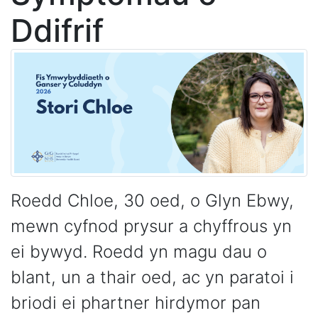
Ddifrif
Roedd Chloe, 30 oed, o Glyn Ebwy,
mewn cyfnod prysur a chyffrous yn
ei bywyd. Roedd yn magu dau o
blant, un a thair oed, ac yn paratoi i
briodi ei phartner hirdymor pan