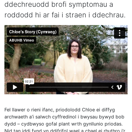
ddechreuodd brofi symptomau a
roddodd hi ar fai i straen i ddechrau.
Fel llawer o rieni ifanc, priodolodd Chloe ei diffyg
archwaeth a’i salwch cyffredinol i bwysau bywyd bob
dydd – cydbwyso gofal plant wrth gynllunio priodas.
Nid tan iddi fynd yn ddifrifol wael a chael ei rhuthro i’r