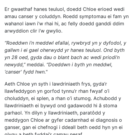
Er gwaethaf hanes teuluol, doedd Chloe erioed wedi
amau canser y coluddyn. Roedd symptomau ei fam yn
wahanol iawn i’w rhai hi, ac felly doedd ganddi ddim
arwyddion clir i’w gwylio.
“Roeddwn i’n meddwl efallai, rywbryd yn y dyfodol, y
gallwn i ei gael oherwydd yr hanes teuluol. Ond byth
yn 28 oed, gyda dau o blant bach ac wedi priodi’n
newydd,”
meddai.
“Doeddwn i byth yn meddwl,
‘canser' fydd hwn."
Aeth Chloe yn syth i lawdriniaeth frys, gyda’r
llawfeddygon yn gorfod tynnu’r rhan fwyaf o’i
choluddyn, ei splen, a rhan o’i stumog. Achubodd y
llawdriniaeth ei bywyd ond gadawodd hi â stoma
parhaol. Yn dilyn y llawdriniaeth, paratôdd y
meddygon Chloe ar gyfer cadarnhad ei diagnosis o
ganser, gan ei chefnogi i ddeall beth oedd hyn yn ei
olygu a beth fyddai’r camau nesaf.