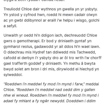
Treuliodd Chloe dair wythnos yn gwella yn yr ysbyty.
Yn ystod y cyfnod hwn, roedd hi mewn cadair olwyn
ac yn gwbl ddibynnol ar eraill i’w helpu i wisgo, golchi
a sefyll.
Unwaith yr oedd hi’n ddigon iach, dechreuodd Chloe
gwrs o gemotherapi. Er bod y driniaeth gyntaf yn
gymharol reolus, gadawodd yr ail ddos hi’n wael iawn.
O ddechrau mis Hydref tan ddiwedd mis Tachwedd,
cafodd ei derbyn i’r ysbyty dro ar ôl tro wrth i’w chorff
gael trafferth goddef y driniaeth. Yn methu â bwyta
bwyd solet am bron i dri mis, dirywiodd ei hiechyd yn
sylweddol.
“Roeddwn i’n meddwl fy mod i’n mynd i farw,”
meddai
Chloe.
“Roeddwn i’n meddwl nad oedd dim y gallen
nhw ei wneud. Roeddwn i’n meddwl fy mod i’n mynd i
adael fy mhlant a fy ngŵr newydd. Doeddwn i ddim