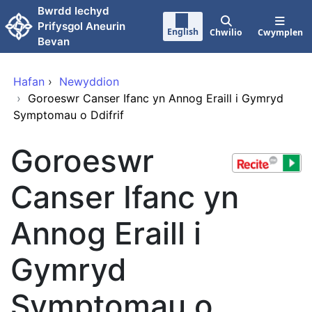
Neidio i'r prif gynnwy
Bwrdd Iechyd
Prifysgol Aneurin
English
Chwilio
Cwymplen
Bevan
Hafan
›
Newyddion
›
Goroeswr Canser Ifanc yn Annog Eraill i Gymryd
Symptomau o Ddifrif
Goroeswr
Canser Ifanc yn
Annog Eraill i
Gymryd
Symptomau o