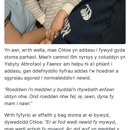
Yn awr, wrth wella, mae Chloe yn addasu i fywyd gyda
stoma parhaol. Mae’n canmol tîm nyrsys y coluddyn yn
Ysbyty Athrofaol y Faenor am helpu hi a’i phlant i
addasu, gan ddefnyddio llyfrau addas i’w hoedran a
sgyrsiau agored i normaleiddio’r newid.
“Roeddwn i’n meddwl y byddai’n rhywbeth enfawr
iddyn nhw. Ond roedden nhw fel, ie, iawn, dyna fy
mam i nawr.”
Wrth fyfyrio ar effaith y bag stoma ar ei bywyd,
dywedodd Chloe:
“Er ei fod wedi newid fy mywyd,
mae wedi achub fy mywyd. Ac nid wyf yn meddwl y