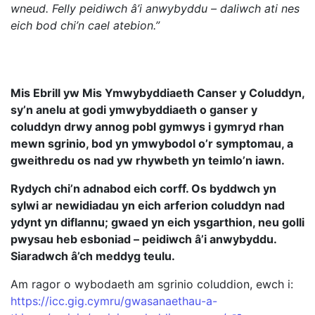
wneud. Felly peidiwch â’i anwybyddu – daliwch ati nes
eich bod chi’n cael atebion.”
Mis Ebrill yw Mis Ymwybyddiaeth Canser y Coluddyn,
sy’n anelu at godi ymwybyddiaeth o ganser y
coluddyn drwy annog pobl gymwys i gymryd rhan
mewn sgrinio, bod yn ymwybodol o’r symptomau, a
gweithredu os nad yw rhywbeth yn teimlo’n iawn.
Rydych chi’n adnabod eich corff. Os byddwch yn
sylwi ar newidiadau yn eich arferion coluddyn nad
ydynt yn diflannu; gwaed yn eich ysgarthion, neu golli
pwysau heb esboniad – peidiwch â’i anwybyddu.
Siaradwch â’ch meddyg teulu.
Am ragor o wybodaeth am sgrinio coluddion, ewch i:
https://icc.gig.cymru/gwasanaethau-a-