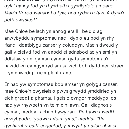
dylai hynny fod yn rhywbeth i gywilyddio amdano.
Mae’n ffordd wahanol o fyw, ond rydw i’n fyw. A dyna’r
peth pwysicaf.”
Mae Chloe bellach yn annog eraill i beidio ag
anwybyddu symptomau nac i dybio eu bod yn rhy
ifanc i ddatblygu canser y coluddyn. Mae’n dweud y
gall y clefyd fod yn anodd ei adnabod ac yn aml yn
ddistaw yn ei gamau cynnar, gyda symptomau’n
hawdd eu camgymryd am salwch bob dydd neu straen
– yn enwedig i rieni plant ifanc.
Er nad yw symptomau bob amser yn golygu canser,
mae Chloe’n pwysleisio pwysigrwydd ymddiried yn
eich greddf a pharhau i geisio cyngor meddygol os
nad yw rhywbeth yn teimlo’n iawn. Gall diagnosis
cynnar, meddai, achub bywydau.
“Pe bawn i wedi’i
anwybyddu, fyddwn i ddim yma,” meddai. “Po
gynharaf y caiff ei ganfod, y mwyaf y gallan nhw ei