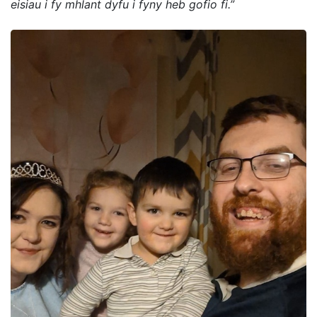
eisiau i fy mhlant dyfu i fyny heb gofio fi.”