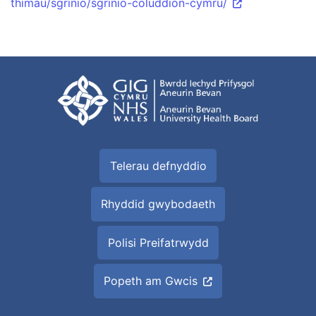
thimau/sgrinio/sgrinio-coluddion-cymru/
Telerau defnyddio
Rhyddid gwybodaeth
Polisi Preifatrwydd
Popeth am Gwcis