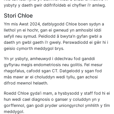
ysbyty y daeth gwir ddifrifoldeb ei chyflwr i’r amlwg.
Stori Chloe
Ym mis Awst 2024, datblygodd Chloe boen sydyn a
llethol yn ei hochr, gan ei gwneud yn amhosibl iddi
sefyll neu symud. Peidiodd â bwyta’n gyfan gwbl a
daeth yn gwbl gaeth i’r gwely. Perswadiodd ei gŵr hi i
geisio cymorth meddygol brys.
Yn yr ysbyty, amheuwyd i ddechrau fod ganddi
gyflyrau megis endometriosis neu golitis. Fel mesur
rhagofalus, cafodd sgan CT. Datgelodd y sgan fod
màs mawr ar ei choluddyn wedi tyllu, gan achosi
difrod mewnol helaeth.
Roedd Chloe gyda’i mam, a hysbysodd y staff fod hi ei
hun wedi cael diagnosis o ganser y coluddyn yn y
gorffennol, gan godi pryder uniongyrchol ymhlith y tîm
meddygol.