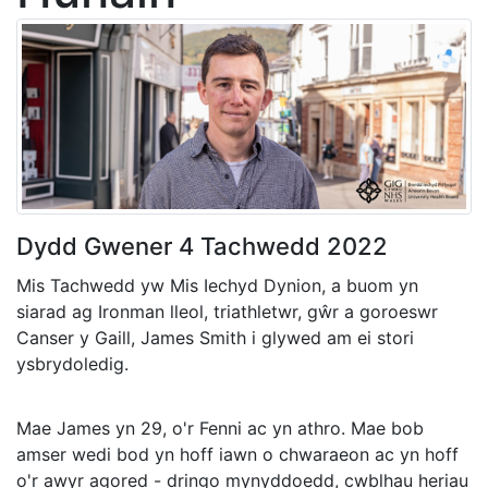
Dydd Gwener 4 Tachwedd 2022
Mis Tachwedd yw Mis Iechyd Dynion, a buom yn
siarad ag Ironman lleol, triathletwr, gŵr a goroeswr
Canser y Gaill, James Smith i glywed am ei stori
ysbrydoledig.
Mae James yn 29, o'r Fenni ac yn athro. Mae bob
amser wedi bod yn hoff iawn o chwaraeon ac yn hoff
o'r awyr agored - dringo mynyddoedd, cwblhau heriau