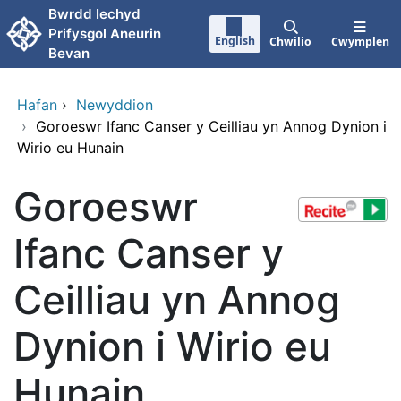
Neidio i'r prif gynnwy
Bwrdd Iechyd
Prifysgol Aneurin
English
Chwilio
Cwymplen
Bevan
Hafan
›
Newyddion
›
Goroeswr Ifanc Canser y Ceilliau yn Annog Dynion i
Wirio eu Hunain
Goroeswr
Ifanc Canser y
Ceilliau yn Annog
Dynion i Wirio eu
Hunain