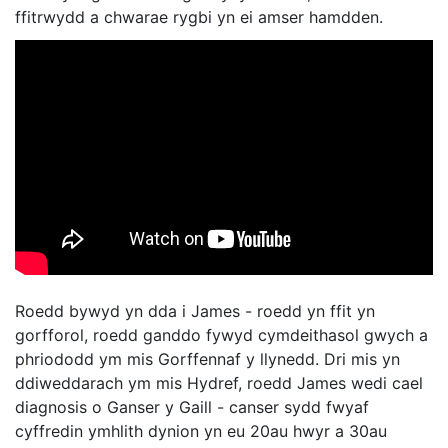
ffitrwydd a chwarae rygbi yn ei amser hamdden.
Roedd bywyd yn dda i James - roedd yn ffit yn
gorfforol, roedd ganddo fywyd cymdeithasol gwych a
phriododd ym mis Gorffennaf y llynedd. Dri mis yn
ddiweddarach ym mis Hydref, roedd James wedi cael
diagnosis o Ganser y Gaill - canser sydd fwyaf
cyffredin ymhlith dynion yn eu 20au hwyr a 30au