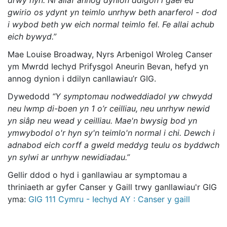
drwy hyn. Ni allaf annog dynion ddigon i gael eu
gwirio os ydynt yn teimlo unrhyw beth anarferol - dod
i wybod beth yw eich normal teimlo fel. Fe allai achub
eich bywyd.”
Mae Louise Broadway, Nyrs Arbenigol Wroleg Canser
ym Mwrdd Iechyd Prifysgol Aneurin Bevan, hefyd yn
annog dynion i ddilyn canllawiau’r GIG.
Dywedodd
“Y symptomau nodweddiadol yw chwydd
neu lwmp di-boen yn 1 o’r ceilliau, neu unrhyw newid
yn siâp neu wead y ceilliau. Mae'n bwysig bod yn
ymwybodol o'r hyn sy'n teimlo'n normal i chi. Dewch i
adnabod eich corff a gweld meddyg teulu os byddwch
yn sylwi ar unrhyw newidiadau.”
Gellir ddod o hyd i ganllawiau ar symptomau a
thriniaeth ar gyfer Canser y Gaill trwy ganllawiau'r GIG
yma:
GIG 111 Cymru - Iechyd AY : Canser y gaill