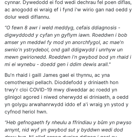
cynnar. Dywedodd ei fod wedi dechrau fel poen diflas,
ac anogodd ei wraig ef i fynd i'w wirio gan nad oedd y
dolur wedi diflannu.
“O fewn 8 awr i weld meddyg, cefais ddiagnosis -
digwyddodd y cyfan yn gyflym iawn. Roeddwn i bob
amser yn meddwl fy mod yn anorchfygol, ac mae'n
swnio'n ystrydebol, ond gall ddigwydd i unrhyw un
mewn gwirionedd. Roeddwn i'n gwybod bod yn rhaid i
mi ei wynebu - doedd gen i ddim dewis arall."
Bu'n rhaid i gaill James gael ei thynnu, ac yna
cemotherapi pellach. Dioddefodd y driniaeth hon
trwy'r cloi COVID-19 mwy diweddar ac roedd yn
glinigol agored i niwed oherwydd ei driniaeth, a oedd
yn golygu arwahanrwydd iddo ef a'i wraig yn ystod y
cyfnod heriol hwn.
“Heb gefnogaeth fy nheulu a ffrindiau y bûm yn pwyso
arnynt, nid wyf yn gwybod sut y byddwn wedi dod