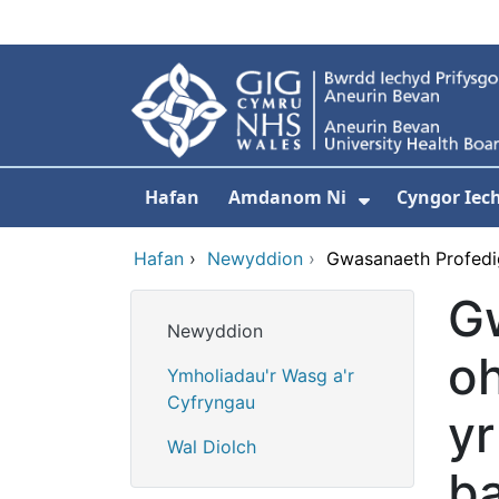
Neidio i'r prif gynnwy
Hafan
Amdanom Ni
Cyngor Iec
Dangos isdd
Hafan
›
Newyddion
›
Gwasanaeth Profedig
G
Newyddion
oh
Ymholiadau'r Wasg a'r
Cyfryngau
yr
Wal Diolch
b