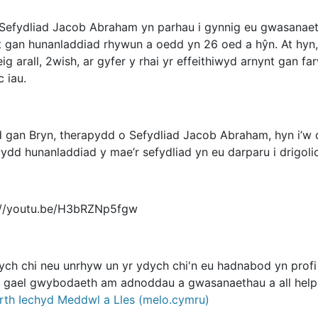
Sefydliad Jacob Abraham yn parhau i gynnig eu gwasanaeth
t gan hunanladdiad rhywun a oedd yn 26 oed a hŷn. At hyn
g arall, 2wish, ar gyfer y rhai yr effeithiwyd arnynt gan f
 iau.
 gan Bryn, therapydd o Sefydliad Jacob Abraham, hyn i’
ydd hunanladdiad y mae’r sefydliad yn eu darparu i drigol
://youtu.be/H3bRZNp5fgw
ych chi neu unrhyw un yr ydych chi'n eu hadnabod yn profi
i gael gwybodaeth am adnoddau a gwasanaethau a all hel
th Iechyd Meddwl a Lles (melo.cymru)