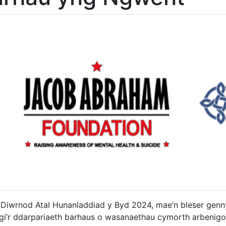
i Diwrnod Atal Hunanladdiad y Byd 2024, mae’n bleser genny
i’r ddarpariaeth barhaus o wasanaethau cymorth arbenigol h