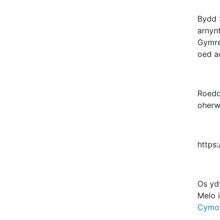
Bydd 
arnyn
Gymrei
oed ac
Roedd
oherw
https
Os yd
Melo 
Cymor