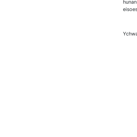
hunan
eisoe
Ychwa