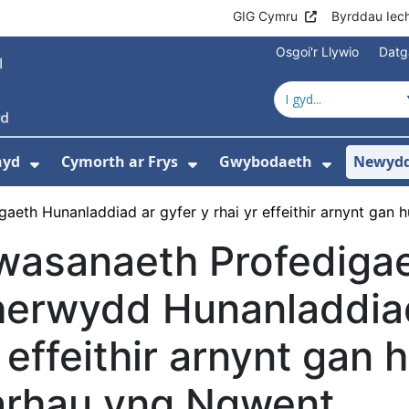
GIG Cymru
Byrddau Iec
Osgoi'r Llywio
Datg
hyd
Cymorth ar Frys
Gwybodaeth
Newydd
ewislen ar gyfer Amdanom Ni
Dangos isddewislen ar gyfer Cyngor Iec
Dangos isddewislen ar 
Dangos i
aeth Hunanladdiad ar gyfer y rhai yr effeithir arnynt gan
wasanaeth Profediga
erwydd Hunanladdiad 
 effeithir arnynt gan 
arhau yng Ngwent