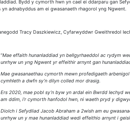
laddiad. Bydd y cymorth hwn yn cael ei ddarparu gan Sefy
s yn adnabyddus am ei gwasanaeth rhagorol yng Ngwent.
negodd Tracy Daszkiewicz, Cyfarwyddwr Gweithredol Ie
“
Mae effaith hunanladdiad yn bellgyrhaeddol ac rydym w
unrhyw un yng Ngwent yr effeithir arnynt gan hunanladdia
Mae gwasanaethau cymorth mewn profedigaeth arbenigol yn
cymhleth a dwfn sy’n dilyn colled mor drasig.
Ers 2020, mae pobl sy’n byw yn ardal ein Bwrdd Iechyd we
am ddim, i’r cymorth hanfodol hwn, ni waeth pryd y digw
Diolch i Sefydliad Jacob Abraham a 2wish am eu gwasan
unrhyw un y mae hunanladdiad wedi effeithio arnynt i geis