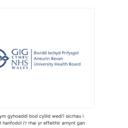
m gyhoeddi bod cyllid wedi’i sicrhau i
anfodol i’r rhai yr effeithir arnynt gan