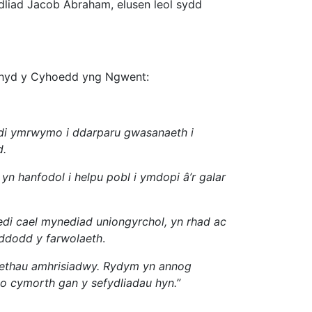
dliad Jacob Abraham, elusen leol sydd
chyd y Cyhoedd yng Ngwent:
edi ymrwymo i ddarparu gwasanaeth i
d.
 hanfodol i helpu pobl i ymdopi â’r galar
di cael mynediad uniongyrchol, yn rhad ac
yddodd y farwolaeth
.
aethau amhrisiadwy. Rydym yn annog
io cymorth gan y sefydliadau hyn.”