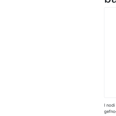
I nod
gefnog