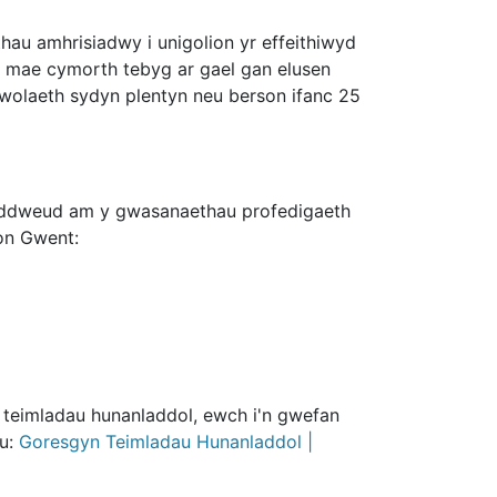
au amhrisiadwy i unigolion yr effeithiwyd
, mae cymorth tebyg ar gael gan elusen
arwolaeth sydyn plentyn neu berson ifanc 25
w ddweud am y gwasanaethau profedigaeth
ion Gwent:
 teimladau hunanladdol, ewch i'n gwefan
pu:
Goresgyn Teimladau Hunanladdol |