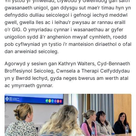
Yn ystod yr ymweliad, clywodd y Gweinidog gan saith
gwasanaeth unigol, gan ddysgu sut mae’r timau hyn yn
defnyddio dulliau seicolegol i gefnogi iechyd meddwl
gwell, gwella lles ac i leihau’r pwysau ar rannau eraill
o’r GIG. O ymyriadau cynnar i wasanaethau ar gyfer
unigolion sydd â'r anghenion mwyaf cymhleth, roedd
pob cyflwyniad yn tystio i’r manteision diriaethol o ofal
dan arweiniad seicoleg.
Agorwyd y sesiwn gan Kathryn Walters, Cyd-Bennaeth
Broffesiynol Seicoleg, Cwnsela a Therapi Celfyddydau
yn y Bwrdd Iechyd, gyda neges bwerus am werth atal
ac ymyrraeth gynnar.