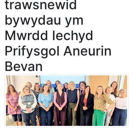
trawsnewid
bywydau ym
Mwrdd Iechyd
Prifysgol Aneurin
Bevan