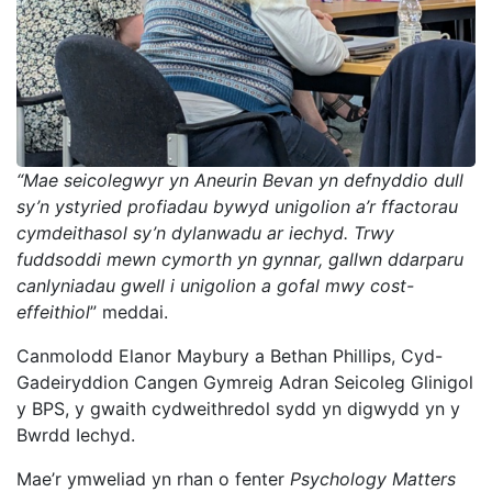
“Mae seicolegwyr yn Aneurin Bevan yn defnyddio dull
sy’n ystyried profiadau bywyd unigolion a’r ffactorau
cymdeithasol sy’n dylanwadu ar iechyd. Trwy
fuddsoddi mewn cymorth yn gynnar, gallwn ddarparu
canlyniadau gwell i unigolion a gofal mwy cost-
effeithiol
” meddai.
Canmolodd Elanor Maybury a Bethan Phillips, Cyd-
Gadeiryddion Cangen Gymreig Adran Seicoleg Glinigol
y BPS, y gwaith cydweithredol sydd yn digwydd yn y
Bwrdd Iechyd.
Mae’r ymweliad yn rhan o fenter
Psychology Matters