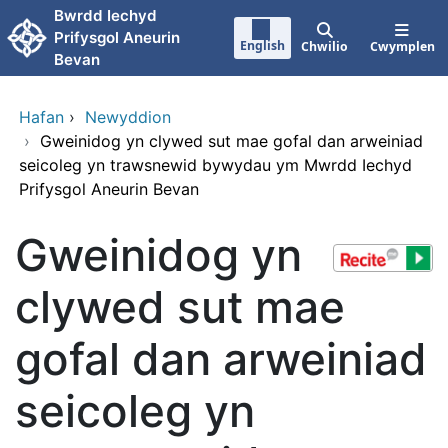
Neidio i'r prif gynnwy
Bwrdd Iechyd
Prifysgol Aneurin
English
Chwilio
Cwymplen
Bevan
Hafan
›
Newyddion
›
Gweinidog yn clywed sut mae gofal dan arweiniad
seicoleg yn trawsnewid bywydau ym Mwrdd Iechyd
Prifysgol Aneurin Bevan
Gweinidog yn
clywed sut mae
gofal dan arweiniad
seicoleg yn