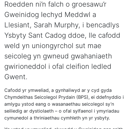
Roedden ni’n falch o groesawu’r
Gweinidog Iechyd Meddwl a
Llesiant, Sarah Murphy, i bencadlys
Ysbyty Sant Cadog ddoe, lle cafodd
weld yn uniongyrchol sut mae
seicoleg yn gwneud gwahaniaeth
gwirioneddol i ofal cleifion ledled
Gwent.
Cafodd yr ymweliad, a gynhaliwyd ar y cyd gyda
Chymdeithas Seicolegol Prydain (BPS), ei ddefnyddio i
amlygu ystod eang o wasanaethau seicolegol sy’n
seiliedig ar dystiolaeth – o ofal sylfaenol i ymyriadau
cymunedol a thriniaethau cymhleth yn yr ysbyty.