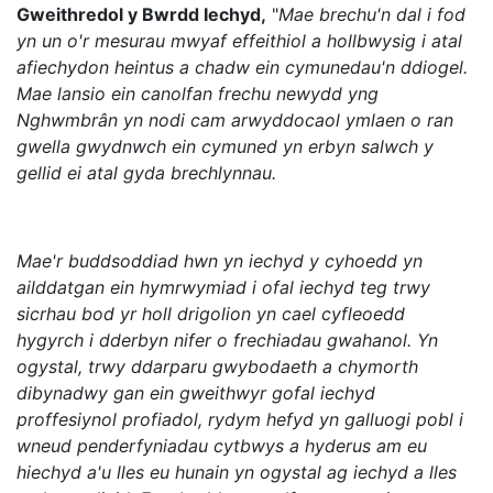
Gweithredol y Bwrdd Iechyd,
"
Mae brechu'n dal i fod
yn un o'r mesurau mwyaf effeithiol a hollbwysig i atal
afiechydon heintus a chadw ein cymunedau'n ddiogel.
Mae lansio ein canolfan frechu newydd yng
Nghwmbrân yn nodi cam arwyddocaol ymlaen o ran
gwella gwydnwch ein cymuned yn erbyn salwch y
gellid ei atal gyda brechlynnau.
Mae'r buddsoddiad hwn yn iechyd y cyhoedd yn
ailddatgan ein hymrwymiad i ofal iechyd teg trwy
sicrhau bod yr holl drigolion yn cael cyfleoedd
hygyrch i dderbyn nifer o frechiadau gwahanol. Yn
ogystal, trwy ddarparu gwybodaeth a chymorth
dibynadwy gan ein gweithwyr gofal iechyd
proffesiynol profiadol, rydym hefyd yn galluogi pobl i
wneud penderfyniadau cytbwys a hyderus am eu
hiechyd a'u lles eu hunain yn ogystal ag iechyd a lles