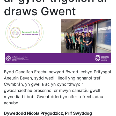
draws Gwent
Bydd Canolfan Frechu newydd Bwrdd Iechyd Prifysgol
Aneurin Bevan, sydd wedi'i lleoli yng nghanol tref
Cwmbrân, yn gwella ac yn cynorthwyo'r
gwasanaethau presennol er mwyn caniatáu gwell
mynediad i bobl Gwent dderbyn nifer o frechiadau
achubol.
Dywedodd Nicola Prygodzicz, Prif Swyddog