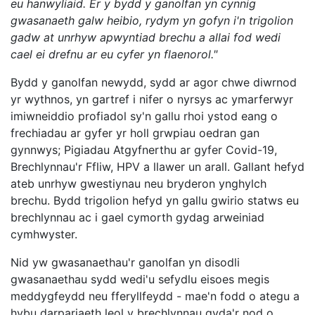
eu hanwyliaid. Er y bydd y ganolfan yn cynnig
gwasanaeth galw heibio, rydym yn gofyn i'n trigolion
gadw at unrhyw apwyntiad brechu a allai fod wedi
cael ei drefnu ar eu cyfer yn flaenorol."
Bydd y ganolfan newydd, sydd ar agor chwe diwrnod
yr wythnos, yn gartref i nifer o nyrsys ac ymarferwyr
imiwneiddio profiadol sy'n gallu rhoi ystod eang o
frechiadau ar gyfer yr holl grwpiau oedran gan
gynnwys; Pigiadau Atgyfnerthu ar gyfer Covid-19,
Brechlynnau'r Ffliw, HPV a llawer un arall. Gallant hefyd
ateb unrhyw gwestiynau neu bryderon ynghylch
brechu. Bydd trigolion hefyd yn gallu gwirio statws eu
brechlynnau ac i gael cymorth gydag arweiniad
cymhwyster.
Nid yw gwasanaethau'r ganolfan yn disodli
gwasanaethau sydd wedi'u sefydlu eisoes megis
meddygfeydd neu fferyllfeydd - mae'n fodd o ategu a
hybu darpariaeth leol y brechlynnau gyda'r nod o