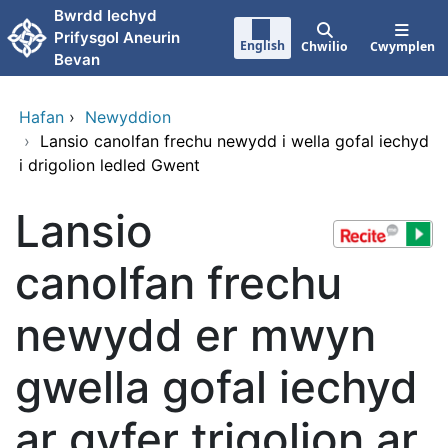
Neidio i'r prif gynnwy
Bwrdd Iechyd
Prifysgol Aneurin
English
Chwilio
Cwymplen
Bevan
Hafan
›
Newyddion
›
Lansio canolfan frechu newydd i wella gofal iechyd
i drigolion ledled Gwent
Lansio
canolfan frechu
newydd er mwyn
gwella gofal iechyd
ar gyfer trigolion ar