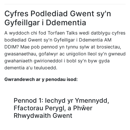
Cyfres Podlediad Gwent sy'n
Gyfeillgar i Ddementia
A wyddoch chi fod Torfaen Talks wedi datblygu cyfres
bodlediad Gwent sy'n Gyfeillgar i Ddementia AM
DDIM? Mae pob pennod yn tynnu sylw at brosiectau,
gwasanaethau, gofalwyr ac unigolion lleol sy'n gwneud
gwahaniaeth gwirioneddol i bobl sy'n byw gyda
dementia a'u teuluoedd.
Gwrandewch ar y penodau isod:
Pennod 1: Iechyd yr Ymennydd,
Ffactorau Perygl, a Phŵer
Rhwydwaith Gwent