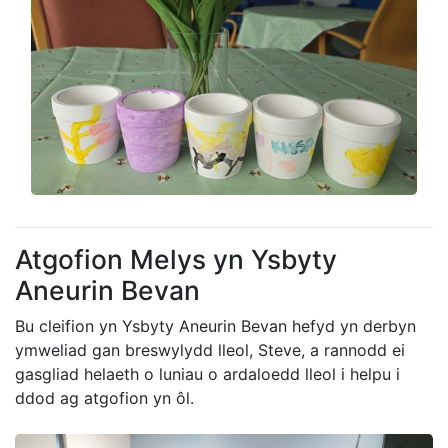
Atgofion Melys yn Ysbyty
Aneurin Bevan
Bu cleifion yn Ysbyty Aneurin Bevan hefyd yn derbyn
ymweliad gan breswylydd lleol, Steve, a rannodd ei
gasgliad helaeth o luniau o ardaloedd lleol i helpu i
ddod ag atgofion yn ôl.