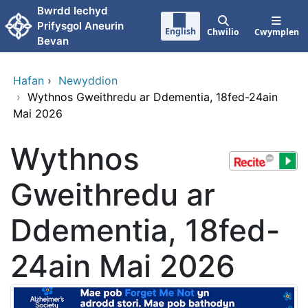
Neidio i'r prif gynnwy
Bwrdd Iechyd
Prifysgol Aneurin
English
Chwilio
Cwymplen
Bevan
Hafan
›
Newyddion
›
Wythnos Gweithredu ar Ddementia, 18fed-24ain
Mai 2026
Wythnos
Gweithredu ar
Ddementia, 18fed-
24ain Mai 2026