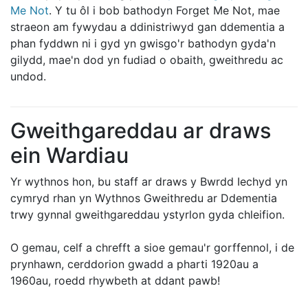
Me Not
. Y tu ôl i bob bathodyn Forget Me Not, mae
straeon am fywydau a ddinistriwyd gan ddementia a
phan fyddwn ni i gyd yn gwisgo'r bathodyn gyda'n
gilydd, mae'n dod yn fudiad o obaith, gweithredu ac
undod.
Gweithgareddau ar draws
ein Wardiau
Yr wythnos hon, bu staff ar draws y Bwrdd Iechyd yn
cymryd rhan yn Wythnos Gweithredu ar Ddementia
trwy gynnal gweithgareddau ystyrlon gyda chleifion.
O gemau, celf a chrefft a sioe gemau'r gorffennol, i de
prynhawn, cerddorion gwadd a pharti 1920au a
1960au, roedd rhywbeth at ddant pawb!