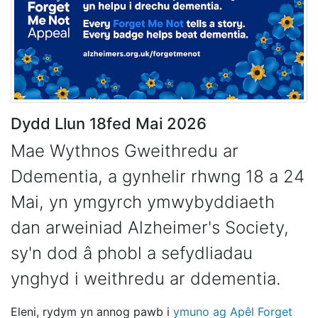
Dydd Llun 18fed Mai 2026
Mae Wythnos Gweithredu ar
Ddementia, a gynhelir rhwng 18 a 24
Mai, yn ymgyrch ymwybyddiaeth
dan arweiniad Alzheimer's Society,
sy'n dod â phobl a sefydliadau
ynghyd i weithredu ar ddementia.
Eleni, rydym yn annog pawb i
ymuno ag Apêl Forget