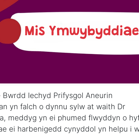
 Bwrdd Iechyd Prifysgol Aneurin
an yn falch o dynnu sylw at waith Dr
a, meddyg yn ei phumed flwyddyn o hyf
e ei harbenigedd cynyddol yn helpu i we