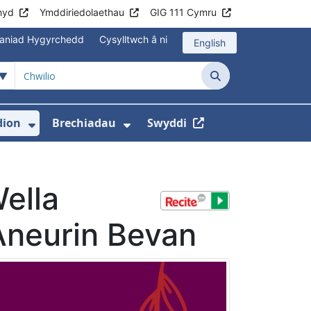
hyd
Ymddiriedolaethau
GIG 111 Cymru
aniad Hygyrchedd
Cysylltwch â ni
English
Chwilio
ion
Brechiadau
Swyddi
hyd
gyfer Cymorth ar Frys
sddewislen ar gyfer Gwybodaeth
Dangos isddewislen ar gyfer Newyddio
Dangos isddewislen ar gy
ella
 Aneurin Bevan