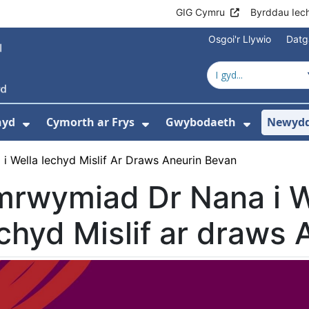
GIG Cymru
Byrddau Iec
Osgoi'r Llywio
Datg
hyd
Cymorth ar Frys
Gwybodaeth
Newydd
ewislen ar gyfer Amdanom Ni
Dangos isddewislen ar gyfer Cyngor Iec
Dangos isddewislen ar 
Dangos i
 Wella Iechyd Mislif Ar Draws Aneurin Bevan
mrwymiad Dr Nana i W
chyd Mislif ar draws