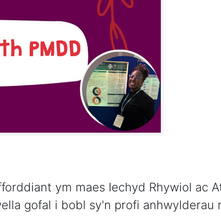
forddiant ym maes Iechyd Rhywiol ac A
lla gofal i bobl sy'n profi anhwylderau 