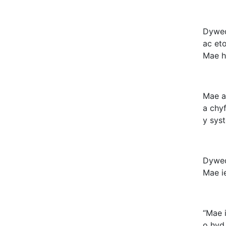
Dywed
ac et
Mae h
Mae a
a chy
y sys
Dywed
Mae i
“Mae 
o hyd