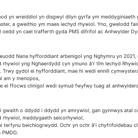
 bod yn wreiddiol yn disgwyl dilyn gyrfa ym meddyginiaeth g
ster, a gweithio ym maes iechyd rhywiol. Yno, gwelodd fai
l oedd yn cael trafferth gyda PMS difrifol ac Anhwylder Dy
euodd Nana hyfforddiant arbenigol yng Nghymru yn 2021, g
d rhywiol yng Nghaerdydd cyn ymuno â'r tîm Iechyd Rhywi
. Trwy gydol ei hyfforddiant, mae hi wedi ennill cymwyste
al am y menopos,
e ei ffocws clinigol wedi symud fwyfwy tuag at anhwyldera
i gwaith o ddydd i ddydd yn amrywiol, gan gynnwys atal c
d rhywiol, meddygaeth seicorhywiol,
al terfynu beichiogrwydd. Ochr yn ochr â'i chyfrifoldebau c
a PMDD.