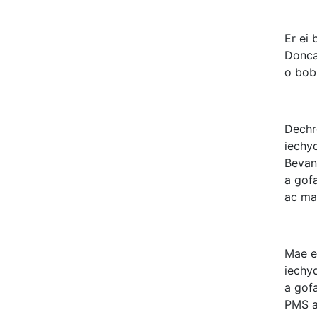
Er ei
Donca
o bob
Dechr
iechy
Bevan
a gof
ac ma
Mae e
iechy
a gof
PMS 