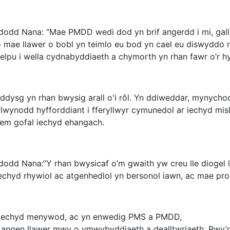
odd Nana: “Mae PMDD wedi dod yn brif angerdd i mi, gal
o mae llawer o bobl yn teimlo eu bod yn cael eu diswyddo ne
elpu i wella cydnabyddiaeth a chymorth yn rhan fawr o’r hy
ddysg yn rhan bwysig arall o'i rôl. Yn ddiweddar, mynych
flwynodd hyfforddiant i fferyllwyr cymunedol ar iechyd mis
tem gofal iechyd ehangach.
odd Nana:“Y rhan bwysicaf o’m gwaith yw creu lle diogel l
echyd rhywiol ac atgenhedlol yn bersonol iawn, ac mae pro
iechyd menywod, ac yn enwedig PMS a PMDD,
 angen llawer mwy o ymwybyddiaeth a dealltwriaeth. Rwy’n