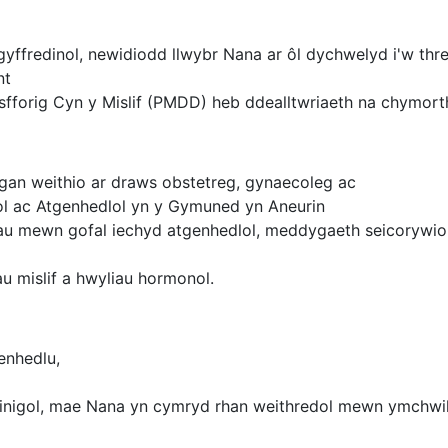
yffredinol, newidiodd llwybr Nana ar ôl dychwelyd i'w thre
nt
sfforig Cyn y Mislif (PMDD) heb ddealltwriaeth na chymort
an weithio ar draws obstetreg, gynaecoleg ac
ol ac Atgenhedlol yn y Gymuned yn Aneurin
rau mewn gofal iechyd atgenhedlol, meddygaeth seicorywiol
u mislif a hwyliau hormonol.
enhedlu,
linigol, mae Nana yn cymryd rhan weithredol mewn ymchwil g