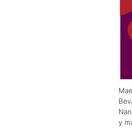
Mae
Bev
Nan
y ma