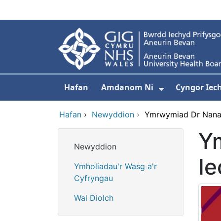
Neidio i'r prif gynnwy
Hafan
Amdanom Ni
Cyngor Iec
Dangos isdd
Hafan
›
Newyddion
›
Ymrwymiad Dr Nana i
Y
Newyddion
Ie
Ymholiadau'r Wasg a'r
Cyfryngau
Wal Diolch