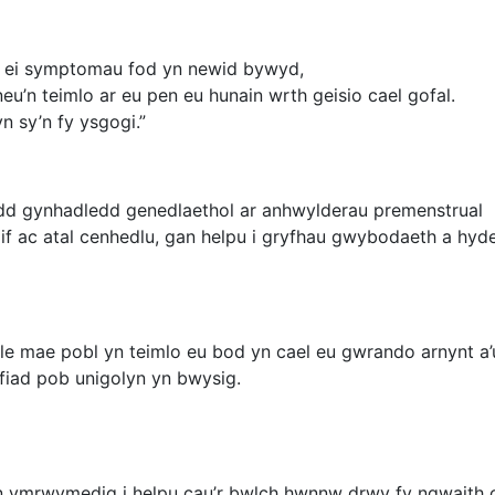
l ei symptomau fod yn newid bywyd,
u’n teimlo ar eu pen eu hunain wrth geisio cael gofal.
n sy’n fy ysgogi.”
odd gynhadledd genedlaethol ar anhwylderau premenstrual
lif ac atal cenhedlu, gan helpu i gryfhau gwybodaeth a hyd
le mae pobl yn teimlo eu bod yn cael eu gwrando arnynt a’
fiad pob unigolyn yn bwysig.
 ymrwymedig i helpu cau’r bwlch hwnnw drwy fy ngwaith cl