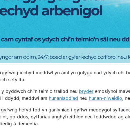
rgyfwng iechyd meddwl yn aml yn golygu nad ydych chi bel
eich sefyllfa.
i y byddwch chi'n teimlo trallod neu
bryder
emosiynol mawr
 i ddydd, meddwl am
hunanladdiad
neu
hunan-niweidio
, n
argyfwng hefyd fod yn ganlyniad i gyflwr meddygol sylfaeno
aint, gorddos, cyffuriau anghyfreithlon neu feddwdod ag al
tiedig â dementia.