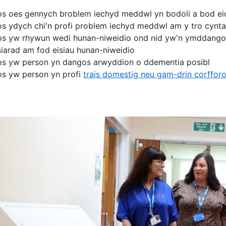
os oes gennych broblem iechyd meddwl yn bodoli a bod e
os ydych chi'n profi problem iechyd meddwl am y tro cynta
os yw rhywun wedi hunan-niweidio ond nid yw'n ymddangos
siarad am fod eisiau hunan-niweidio
os yw person yn dangos arwyddion o ddementia posibl
os yw person yn profi
trais domestig neu gam-drin corfforo