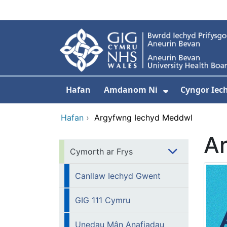
Neidio i'r prif gynnwy
Hafan
Amdanom Ni
Cyngor Iec
Dangos isdd
Hafan
›
Argyfwng Iechyd Meddwl
A
Cymorth ar Frys
Canllaw Iechyd Gwent
GIG 111 Cymru
Unedau Mân Anafiadau