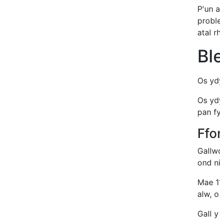
P'un 
probl
atal 
Bl
Os ydy
Os yd
pan f
Ffo
Gallw
ond n
Mae 1
alw, o
Gall y