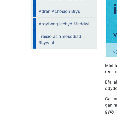
Adran Achosion Brys
Argyfwng Iechyd Meddwl
Treisio ac Ymosodiad
Rhywiol
Mae a
reoli 
Efalla
ddydd
Gall 
gan h
gysyll