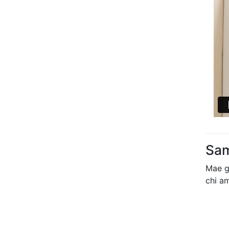
Sam
Mae 
chi a