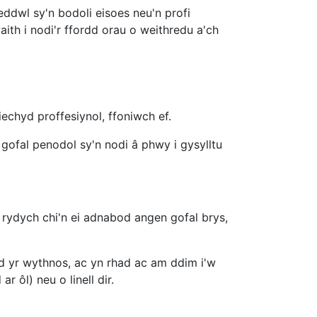
ddwl sy'n bodoli eisoes neu'n profi
ith i nodi'r ffordd orau o weithredu a'ch
iechyd proffesiynol, ffoniwch ef.
gofal penodol sy'n nodi â phwy i gysylltu
 rydych chi'n ei adnabod angen gofal brys,
d yr wythnos, ac yn rhad ac am ddim i'w
 ôl) neu o linell dir.