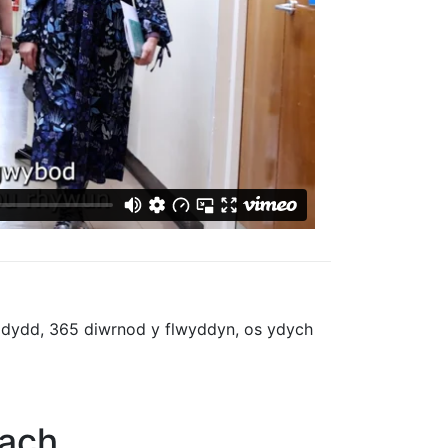
 dydd, 365 diwrnod y flwyddyn, os ydych
lach