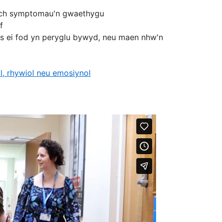
ich symptomau'n gwaethygu
f
 ei fod yn peryglu bywyd, neu maen nhw'n
l, rhywiol neu emosiynol