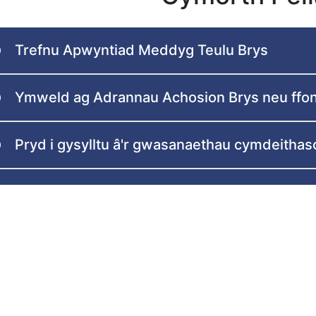
Trefnu Apwyntiad Meddyg Teulu Brys
Ymweld ag Adrannau Achosion Brys neu ffo
Pryd i gysylltu â'r gwasanaethau cymdeithas
Beth yw gwasanaethau datrys argyfwng a thr
Adnoddau defnyddiol