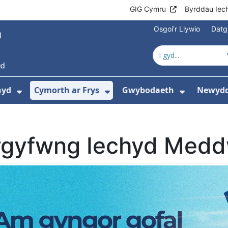
GIG Cymru
Byrddau Iec
Osgoi'r Llywio
Datg
hyd
Cymorth ar Frys
Gwybodaeth
Newydd
ewislen ar gyfer Amdanom Ni
Dangos isddewislen ar gyfer Cyngor Iec
Dangos isddewislen ar 
Dangos i
rgyfwng Iechyd Medd