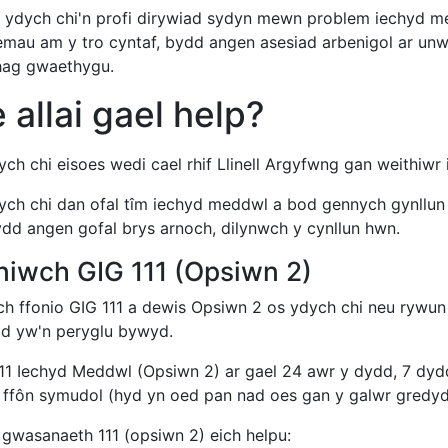
a ydych chi'n profi dirywiad sydyn mewn problem iechyd me
emau am y tro cyntaf, bydd angen asesiad arbenigol ar unwa
rhag gwaethygu.
e allai gael help?
ch chi eisoes wedi cael rhif Llinell Argyfwng gan weithiwr 
ych chi dan ofal tîm iechyd meddwl a bod gennych gynllun 
ydd angen gofal brys arnoch, dilynwch y cynllun hwn.
niwch GIG 111 (Opsiwn 2)
ch ffonio GIG 111 a dewis Opsiwn 2 os ydych chi neu rywun
id yw'n peryglu bywyd.
11 Iechyd Meddwl (Opsiwn 2) ar gael 24 awr y dydd, 7 dyd
 ffôn symudol (hyd yn oed pan nad oes gan y galwr gredyd ar
 gwasanaeth 111 (opsiwn 2) eich helpu: