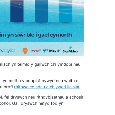
lach yn teimlo y gallwch chi ymdopi neu
, yn methu ymdopi â bywyd neu waith o
eu brofi
rhithwelediadau a chlywed lleisiau
.
l, fel dryswch neu rithdybiaethau a achosir
cohol. Gall dryswch hefyd fod yn