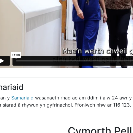
ariaid
gan y
Samariaid
wasanaeth rhad ac am ddim i alw 24 awr y
m siarad â rhywun yn gyfrinachol. Ffoniwch nhw ar 116 123.
Cymorth Pel