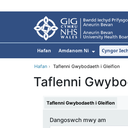
Neidio i'r prif gynnwy
Hafan
Amdanom Ni
Cyngor Iec
Dangos isdd
Hafan
›
Taflenni Gwybodaeth i Gleifion
Taflenni Gwybod
Taflenni Gwybodaeth i Gleifion
Dangoswch mwy am