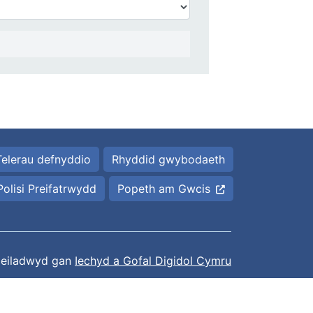
Telerau defnyddio
Rhyddid gwybodaeth
Polisi Preifatrwydd
Popeth am Gwcis
eiladwyd gan
Iechyd a Gofal Digidol Cymru