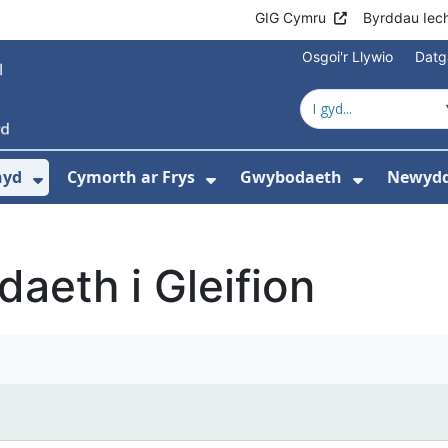
GIG Cymru
Byrddau Iec
Osgoi'r Llywio
Datg
hyd
Cymorth ar Frys
Gwybodaeth
Newydd
ewislen ar gyfer Amdanom Ni
Dangos isddewislen ar gyfer Cyngor Iec
Dangos isddewislen ar 
Dangos i
aeth i Gleifion