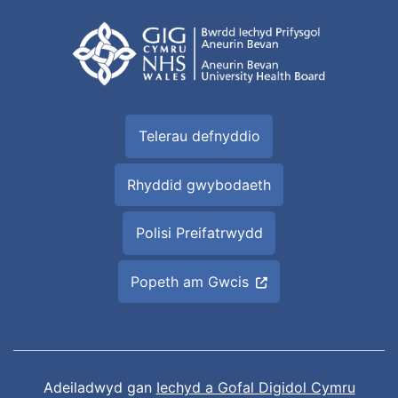
Telerau defnyddio
Rhyddid gwybodaeth
Polisi Preifatrwydd
Popeth am Gwcis
Adeiladwyd gan
Iechyd a Gofal Digidol Cymru