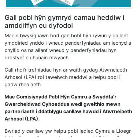
Gall pobl hŷn gymryd camau heddiw i
amddiffyn eu dyfodol
Mae'n bwysig iawn bod gan bobl hŷn rywun y gallant
ymddiried ynddo i wneud penderfyniadau am iechyd a
chyllid os na allant wneud y penderfyniadau hyn
drostynt eu hunain mwyach.
Gall rhoi’r trefniadau hyn ar waith gydag Atwrneiaeth
Arhosol (LPA) roi tawelwch meddwl a helpu pobl i
gadw rheolaeth.
Mae Comisiynydd Pobl Hŷn Cymru a Swyddfa’r
Gwarcheidwad Cyhoeddus wedi gweithio mewn
partneriaeth i ddatblygu canllaw hawdd i Atwrneiaeth
Arhosol (LPA).
Bwriad y canllaw yw helpu pobl ledled Cymru a Lloegr