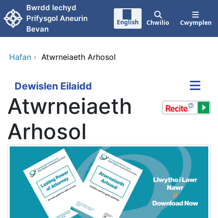
Neidio i'r prif gynnwy
Bwrdd Iechyd
Prifysgol Aneurin
English
Chwilio
Cwymplen
Bevan
Hafan
›
Atwrneiaeth Arhosol
Dewislen Eilaidd
Atwrneiaeth
Arhosol