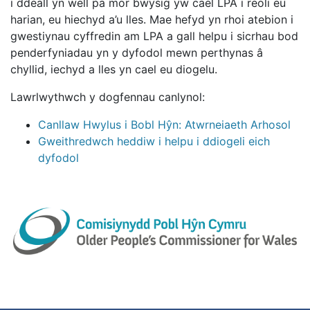
i ddeall yn well pa mor bwysig yw cael LPA i reoli eu
harian, eu hiechyd a’u lles. Mae hefyd yn rhoi atebion i
gwestiynau cyffredin am LPA a gall helpu i sicrhau bod
penderfyniadau yn y dyfodol mewn perthynas â
chyllid, iechyd a lles yn cael eu diogelu.
Lawrlwythwch y dogfennau canlynol:
Canllaw Hwylus i Bobl Hŷn: Atwrneiaeth Arhosol
Gweithredwch heddiw i helpu i ddiogeli eich
dyfodol