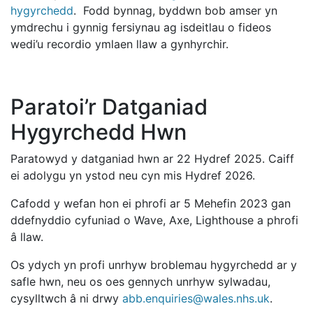
hygyrchedd
. Fodd bynnag, byddwn bob amser yn
ymdrechu i gynnig fersiynau ag isdeitlau o fideos
wedi’u recordio ymlaen llaw a gynhyrchir.
Paratoi’r Datganiad
Hygyrchedd Hwn
Paratowyd y datganiad hwn ar 22 Hydref 2025. Caiff
ei adolygu yn ystod neu cyn mis Hydref 2026.
Cafodd y wefan hon ei phrofi ar 5 Mehefin 2023 gan
ddefnyddio cyfuniad o Wave, Axe, Lighthouse a phrofi
â llaw.
Os ydych yn profi unrhyw broblemau hygyrchedd ar y
safle hwn, neu os oes gennych unrhyw sylwadau,
cysylltwch â ni drwy
abb.enquiries@wales.nhs.uk
.