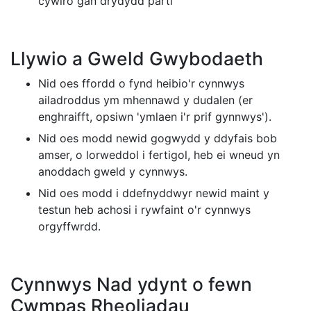
cywiro gan drydydd parti
Llywio a Gweld Gwybodaeth
Nid oes ffordd o fynd heibio'r cynnwys
ailadroddus ym mhennawd y dudalen (er
enghraifft, opsiwn 'ymlaen i'r prif gynnwys').
Nid oes modd newid gogwydd y ddyfais bob
amser, o lorweddol i fertigol, heb ei wneud yn
anoddach gweld y cynnwys.
Nid oes modd i ddefnyddwyr newid maint y
testun heb achosi i rywfaint o'r cynnwys
orgyffwrdd.
Cynnwys Nad ydynt o fewn
Cwmpas Rheoliadau