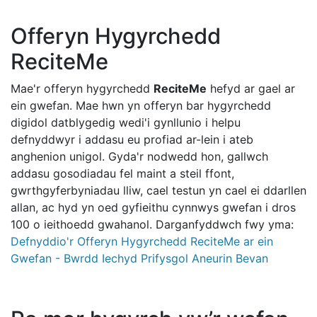
Offeryn Hygyrchedd
ReciteMe
Mae'r offeryn hygyrchedd
ReciteMe
hefyd ar gael ar
ein gwefan. Mae hwn yn offeryn bar hygyrchedd
digidol datblygedig wedi'i gynllunio i helpu
defnyddwyr i addasu eu profiad ar-lein i ateb
anghenion unigol. Gyda'r nodwedd hon, gallwch
addasu gosodiadau fel maint a steil ffont,
gwrthgyferbyniadau lliw, cael testun yn cael ei ddarllen
allan, ac hyd yn oed gyfieithu cynnwys gwefan i dros
100 o ieithoedd gwahanol. Darganfyddwch fwy yma:
Defnyddio'r Offeryn Hygyrchedd ReciteMe ar ein
Gwefan - Bwrdd Iechyd Prifysgol Aneurin Bevan