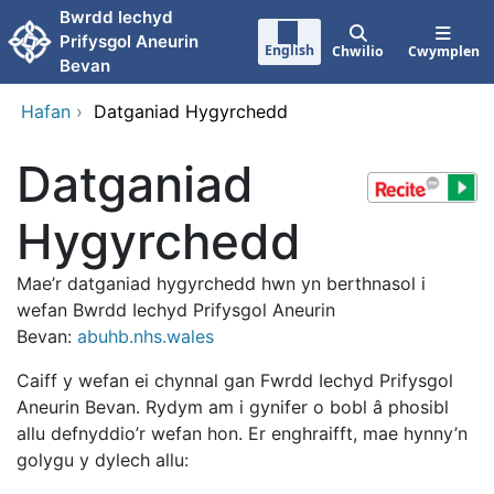
Neidio i'r prif gynnwy
Bwrdd Iechyd
Prifysgol Aneurin
English
Chwilio
Cwymplen
Bevan
Hafan
›
Datganiad Hygyrchedd
Datganiad
Hygyrchedd
Mae’r datganiad hygyrchedd hwn yn berthnasol i
wefan Bwrdd Iechyd Prifysgol Aneurin
Bevan:
abuhb.nhs.wales
Caiff y wefan ei chynnal gan Fwrdd Iechyd Prifysgol
Aneurin Bevan. Rydym am i gynifer o bobl â phosibl
allu defnyddio’r wefan hon. Er enghraifft, mae hynny’n
golygu y dylech allu: