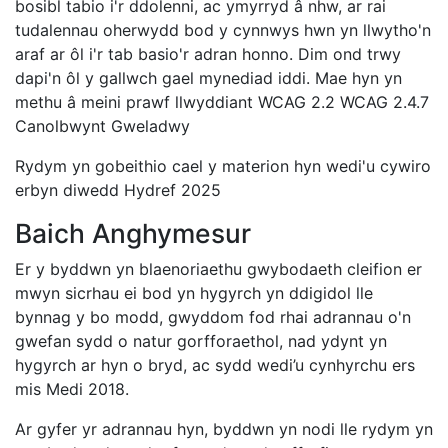
bosibl tabio i'r ddolenni, ac ymyrryd â nhw, ar rai
tudalennau oherwydd bod y cynnwys hwn yn llwytho'n
araf ar ôl i'r tab basio'r adran honno. Dim ond trwy
dapi'n ôl y gallwch gael mynediad iddi. Mae hyn yn
methu â meini prawf llwyddiant WCAG 2.2 WCAG 2.4.7
Canolbwynt Gweladwy
Rydym yn gobeithio cael y materion hyn wedi'u cywiro
erbyn diwedd Hydref 2025
Baich Anghymesur
Er y byddwn yn blaenoriaethu gwybodaeth cleifion er
mwyn sicrhau ei bod yn hygyrch yn ddigidol lle
bynnag y bo modd, gwyddom fod rhai adrannau o'n
gwefan sydd o natur gorfforaethol, nad ydynt yn
hygyrch ar hyn o bryd, ac sydd wedi’u cynhyrchu ers
mis Medi 2018.
Ar gyfer yr adrannau hyn, byddwn yn nodi lle rydym yn