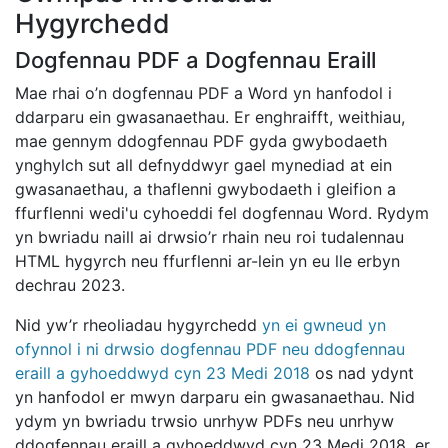
Hygyrchedd
Dogfennau PDF a Dogfennau Eraill
Mae rhai o’n dogfennau PDF a Word yn hanfodol i
ddarparu ein gwasanaethau. Er enghraifft, weithiau,
mae gennym ddogfennau PDF gyda gwybodaeth
ynghylch sut all defnyddwyr gael mynediad at ein
gwasanaethau, a thaflenni gwybodaeth i gleifion a
ffurflenni wedi'u cyhoeddi fel dogfennau Word. Rydym
yn bwriadu naill ai drwsio’r rhain neu roi tudalennau
HTML hygyrch neu ffurflenni ar-lein yn eu lle erbyn
dechrau 2023.
Nid yw’r rheoliadau hygyrchedd
yn ei gwneud yn
ofynnol i ni drwsio dogfennau PDF neu ddogfennau
eraill a gyhoeddwyd cyn 23 Medi 2018
os nad ydynt
yn hanfodol er mwyn darparu ein gwasanaethau. Nid
ydym yn bwriadu trwsio unrhyw PDFs neu unrhyw
ddogfennau eraill a gyhoeddwyd cyn 23 Medi 2018, er