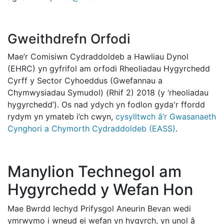
Gweithdrefn Orfodi
Mae’r Comisiwn Cydraddoldeb a Hawliau Dynol
(EHRC) yn gyfrifol am orfodi Rheoliadau Hygyrchedd
Cyrff y Sector Cyhoeddus (Gwefannau a
Chymwysiadau Symudol) (Rhif 2) 2018 (y ‘rheoliadau
hygyrchedd’). Os nad ydych yn fodlon gyda'r ffordd
rydym yn ymateb i’ch cwyn,
cysylltwch â’r Gwasanaeth
Cynghori a Chymorth Cydraddoldeb (EASS)
.
Manylion Technegol am
Hygyrchedd y Wefan Hon
Mae Bwrdd Iechyd Prifysgol Aneurin Bevan wedi
ymrwymo i wneud ei wefan yn hygyrch, yn unol â