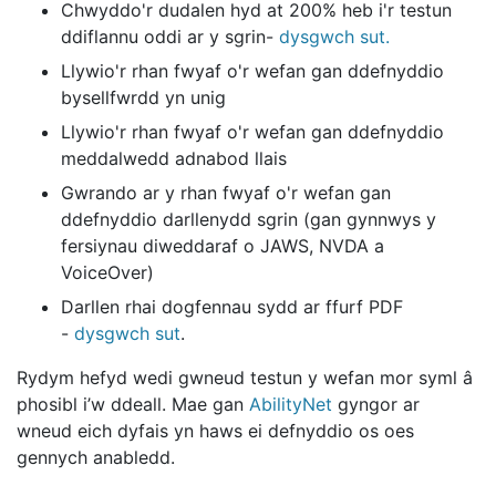
Chwyddo'r dudalen hyd at 200% heb i'r testun
ddiflannu oddi ar y sgrin-
dysgwch sut.
Llywio'r rhan fwyaf o'r wefan gan ddefnyddio
bysellfwrdd yn unig
Llywio'r rhan fwyaf o'r wefan gan ddefnyddio
meddalwedd adnabod llais
Gwrando ar y rhan fwyaf o'r wefan gan
ddefnyddio darllenydd sgrin (gan gynnwys y
fersiynau diweddaraf o JAWS, NVDA a
VoiceOver)
Darllen rhai dogfennau sydd ar ffurf PDF
-
dysgwch sut
.
Rydym hefyd wedi gwneud testun y wefan mor syml â
phosibl i’w ddeall. Mae gan
AbilityNet
gyngor ar
wneud eich dyfais yn haws ei defnyddio os oes
gennych anabledd.