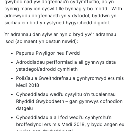
gwybod nad yw dogfennau’n cydymffurfio, ac yn
cynnig manylion cyswllt lle bynnag y bo modd. Wrth
adnewyddu dogfennaeth yn y dyfodol, byddwn yn
sicrhau ein bod yn ystyried hygyrchedd digidol.
Yr adrannau dan sylw ar hyn o bryd yw'r adrannau
isod (ac maent yn destun newid):
Papurau Pwyllgor neu Fwrdd
Adroddiadau perfformiad a all gynnwys data
ystadegol/adrodd cymhleth
Polisïau a Gweithdrefnau a gynhyrchwyd ers mis
Medi 2018
Cyhoeddiadau wedi’u cysylltu o’n tudalennau
Rhyddid Gwybodaeth – gan gynnwys cofnodion
datgelu
Cyhoeddiadau a all fod wedi'u cynhyrchu’n
broffesiynol ers mis Medi 2018, y bydd angen eu