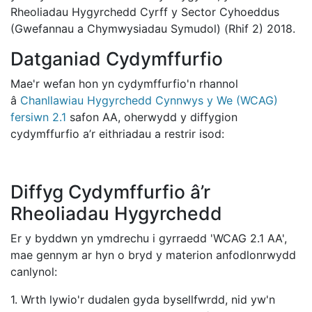
Rheoliadau Hygyrchedd Cyrff y Sector Cyhoeddus
(Gwefannau a Chymwysiadau Symudol) (Rhif 2) 2018.
Datganiad Cydymffurfio
Mae'r wefan hon yn cydymffurfio'n rhannol
â
Chanllawiau Hygyrchedd Cynnwys y We (WCAG)
fersiwn 2.1
safon AA, oherwydd y diffygion
cydymffurfio a’r eithriadau a restrir isod:
Diffyg Cydymffurfio â’r
Rheoliadau Hygyrchedd
Er y byddwn yn ymdrechu i gyrraedd 'WCAG 2.1 AA',
mae gennym ar hyn o bryd y materion anfodlonrwydd
canlynol:
1. Wrth lywio'r dudalen gyda bysellfwrdd, nid yw'n