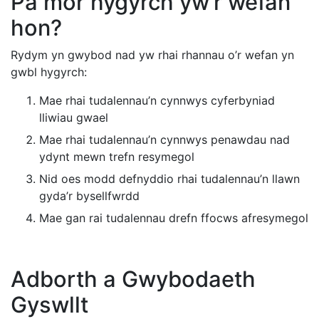
Pa mor hygyrch yw’r wefan
hon?
Rydym yn gwybod nad yw rhai rhannau o’r wefan yn
gwbl hygyrch:
Mae rhai tudalennau’n cynnwys cyferbyniad
lliwiau gwael
Mae rhai tudalennau’n cynnwys penawdau nad
ydynt mewn trefn resymegol
Nid oes modd defnyddio rhai tudalennau’n llawn
gyda’r bysellfwrdd
Mae gan rai tudalennau drefn ffocws afresymegol
Adborth a Gwybodaeth
Gyswllt