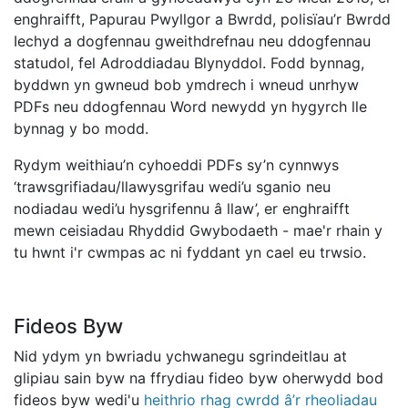
enghraifft, Papurau Pwyllgor a Bwrdd, polisïau’r Bwrdd
Iechyd a dogfennau gweithdrefnau neu ddogfennau
statudol, fel Adroddiadau Blynyddol. Fodd bynnag,
byddwn yn gwneud bob ymdrech i wneud unrhyw
PDFs neu ddogfennau Word newydd yn hygyrch lle
bynnag y bo modd.
Rydym weithiau’n cyhoeddi PDFs sy’n cynnwys
‘trawsgrifiadau/llawysgrifau wedi’u sganio neu
nodiadau wedi’u hysgrifennu â llaw’, er enghraifft
mewn ceisiadau Rhyddid Gwybodaeth - mae'r rhain y
tu hwnt i'r cwmpas ac ni fyddant yn cael eu trwsio.
Fideos Byw
Nid ydym yn bwriadu ychwanegu sgrindeitlau at
glipiau sain byw na ffrydiau fideo byw oherwydd bod
fideos byw wedi'u
heithrio rhag cwrdd â’r rheoliadau