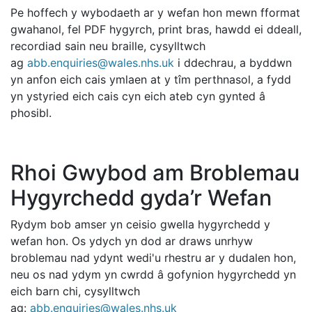
Pe hoffech y wybodaeth ar y wefan hon mewn fformat
gwahanol, fel PDF hygyrch, print bras, hawdd ei ddeall,
recordiad sain neu braille, cysylltwch
ag
abb.enquiries@wales.nhs.uk
i ddechrau, a byddwn
yn anfon eich cais ymlaen at y tîm perthnasol, a fydd
yn ystyried eich cais cyn eich ateb cyn gynted â
phosibl.
Rhoi Gwybod am Broblemau
Hygyrchedd gyda’r Wefan
Rydym bob amser yn ceisio gwella hygyrchedd y
wefan hon. Os ydych yn dod ar draws unrhyw
broblemau nad ydynt wedi'u rhestru ar y dudalen hon,
neu os nad ydym yn cwrdd â gofynion hygyrchedd yn
eich barn chi, cysylltwch
ag:
abb.enquiries@wales.nhs.uk