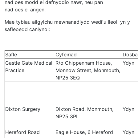
nad oes modd ei defnyddio nawr, neu pan
nad oes ei angen.
Mae tybiau ailgylchu mewnanadlydd wedi'u lleoli yn y
safleoedd canlynol:
Safle
Cyfeiriad
Dosba
Castle Gate Medical
R/o Chippenham House,
Ydyn
Practice
Monnow Street, Monmouth,
NP25 3EQ
Dixton Surgery
Dixton Road, Monmouth,
Ydyn
NP25 3PL
Hereford Road
Eagle House, 6 Hereford
Ydyn