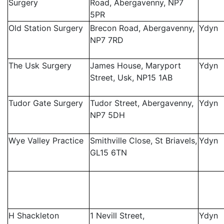
Surgery
Road, Abergavenny, NP7
5PR
Old Station Surgery
Brecon Road, Abergavenny,
Ydyn
NP7 7RD
The Usk Surgery
James House, Maryport
Ydyn
Street, Usk, NP15 1AB
Tudor Gate Surgery
Tudor Street, Abergavenny,
Ydyn
NP7 5DH
Wye Valley Practice
Smithville Close, St Briavels,
Ydyn
GL15 6TN
H Shackleton
1 Nevill Street,
Ydyn