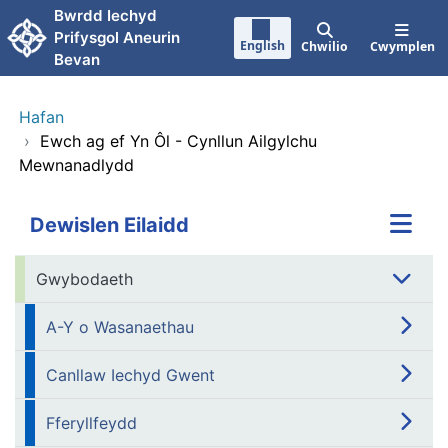
Neidio i'r prif gynnwy
Bwrdd Iechyd
Prifysgol Aneurin
English
Chwilio
Cwymplen
Bevan
Hafan
›
Ewch ag ef Yn Ôl - Cynllun Ailgylchu
Mewnanadlydd
Dewislen Eilaidd
Gwybodaeth
A-Y o Wasanaethau
Canllaw Iechyd Gwent
Fferyllfeydd