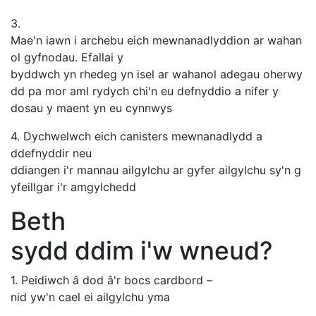
3.
Mae'n iawn i archebu eich mewnanadlyddion ar wahan
ol gyfnodau. Efallai y
byddwch yn rhedeg yn isel ar wahanol adegau oherwy
dd pa mor aml rydych chi'n eu defnyddio a nifer y
dosau y maent yn eu cynnwys
4. Dychwelwch eich canisters mewnanadlydd a
ddefnyddir neu
ddiangen i'r mannau ailgylchu ar gyfer ailgylchu sy'n g
yfeillgar i'r amgylchedd
Beth
sydd ddim i'w wneud?
1. Peidiwch â dod â'r bocs cardbord –
nid yw'n cael ei ailgylchu yma