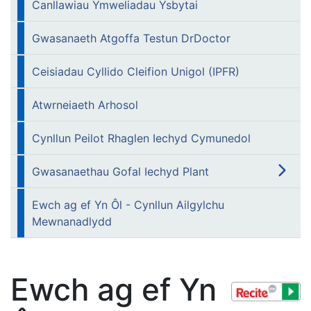
Canllawiau Ymweliadau Ysbytai
Gwasanaeth Atgoffa Testun DrDoctor
Ceisiadau Cyllido Cleifion Unigol (IPFR)
Atwrneiaeth Arhosol
Cynllun Peilot Rhaglen Iechyd Cymunedol
Gwasanaethau Gofal Iechyd Plant
Ewch ag ef Yn Ôl - Cynllun Ailgylchu
Mewnanadlydd
Ewch ag ef Yn