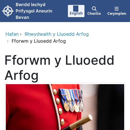
Neidio i'r prif gynnwy
Bwrdd Iechyd
Prifysgol Aneurin
English
Chwilio
Cwymplen
Bevan
Hafan
›
Rhwydwaith y Lluoedd Arfog
›
Fforwm y Lluoedd Arfog
Fforwm y Lluoedd
Arfog