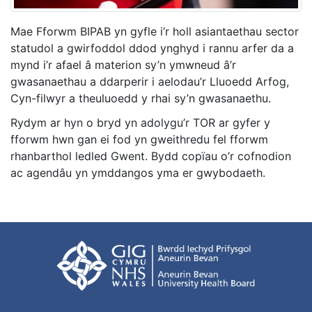
Mae Fforwm BIPAB yn gyfle i’r holl asiantaethau sector
statudol a gwirfoddol ddod ynghyd i rannu arfer da a
mynd i’r afael â materion sy’n ymwneud â’r
gwasanaethau a ddarperir i aelodau’r Lluoedd Arfog,
Cyn-filwyr a theuluoedd y rhai sy’n gwasanaethu.
Rydym ar hyn o bryd yn adolygu’r TOR ar gyfer y
fforwm hwn gan ei fod yn gweithredu fel fforwm
rhanbarthol ledled Gwent. Bydd copïau o’r cofnodion
ac agendâu yn ymddangos yma er gwybodaeth.