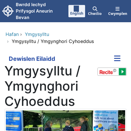
Neidio i'r prif gynnwy
Bwrdd Iechyd
Prifysgol Aneurin
English
Chwilio
Cwymplen
Bevan
Hafan
›
Ymgysylltu
›
Ymgysylltu / Ymgynghori Cyhoeddus
Dewislen Eilaidd
Ymgysylltu /
Ymgynghori
Cyhoeddus