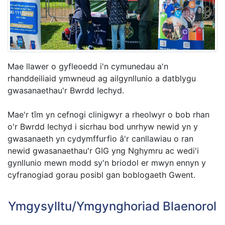
Mae llawer o gyfleoedd i'n cymunedau a'n
rhanddeiliaid ymwneud ag ailgynllunio a datblygu
gwasanaethau'r Bwrdd Iechyd.
Mae'r tîm yn cefnogi clinigwyr a rheolwyr o bob rhan
o'r Bwrdd Iechyd i sicrhau bod unrhyw newid yn y
gwasanaeth yn cydymffurfio â'r canllawiau o ran
newid gwasanaethau'r GIG yng Nghymru ac wedi'i
gynllunio mewn modd sy'n briodol er mwyn ennyn y
cyfranogiad gorau posibl gan boblogaeth Gwent.
Ymgysylltu/Ymgynghoriad Blaenorol