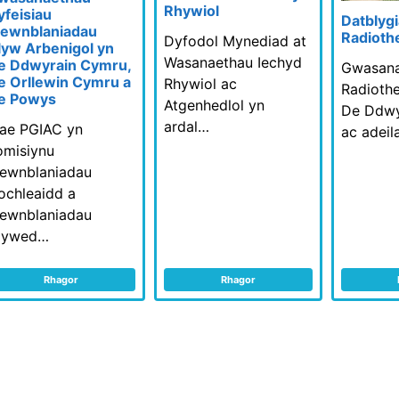
Rhywiol
yfeisiau
Datblyg
ewnblaniadau
Radioth
Dyfodol Mynediad at
lyw Arbenigol yn
Wasanaethau Iechyd
e Ddwyrain Cymru,
Gwasana
e Orllewin Cymru a
Rhywiol ac
Radiothe
e Powys
Atgenhedlol yn
De Ddwy
ardal…
ae PGIAC yn
ac adei
omisiynu
ewnblaniadau
ochleaidd a
ewnblaniadau
lywed…
Rhagor
Rhagor