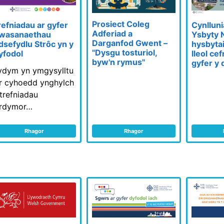
Prosiect Coleg
refniadau ar gyfer
Cynlluni
Adferiad a
wasanaethau
Ysbyty Ne
Darganfod Gwent –
dsefydlu Strôc yn y
hysbytai
"Dysgu tosturiol,
yfodol
lleol ce
byw'n rymus"
gyfer y 
ydym yn ymgysylltu
'r cyhoedd ynghylch
 trefniadau
irdymor…
Rhagor
Rhagor