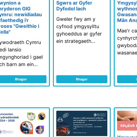
wynion a
Sgwrs ar Gyfer
Ymgysyll
hryderon GIG
Dyfodol Iach
wythnos
ymru: newidiadau
Gwasan
Gweler fwy am y
faethedig i'r
Mân Ana
roses "Gweithio i
cyfnod ymgysylltu
Mae'r ca
ella"
gyhoeddus ar gyfer
cynhyrch
ein strategaeth…
lywodraeth Cymru
gwybod
edi lansio
wasanae
mgynghoriad i gael
ich barn am ein…
Rhagor
Rhagor