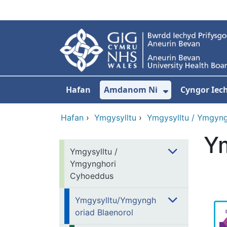
Neidio i'r prif gynnwy
Hafan
Amdanom Ni
Cyngor Iec
Dangos isdd
Hafan
›
Ymgysylltu
›
Ymgysylltu / Ymgyn
Y
Ymgysylltu /
Ymgynghori
Cyhoeddus
Ymgysylltu/Ymgyngh
oriad Blaenorol