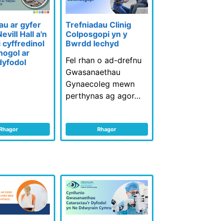
au ar gyfer
Trefniadau Clinig
vill Hall a'n
Colposgopi yn y
 cyffredinol
Bwrdd Iechyd
fnogol ar
Fel rhan o ad-drefnu
dyfodol
Gwasanaethau
Gynaecoleg mewn
perthynas ag agor…
Rhagor
Rhagor