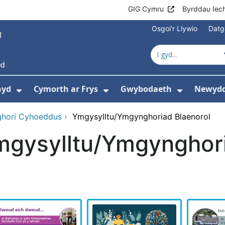
GIG Cymru
Byrddau Iec
Osgoi'r Llywio
Datg
hyd
Cymorth ar Frys
Gwybodaeth
Newydd
ewislen ar gyfer Amdanom Ni
Dangos isddewislen ar gyfer Cyngor Iec
Dangos isddewislen ar 
Dangos i
ghori Cyhoeddus
›
Ymgysylltu/Ymgynghoriad Blaenorol
mgysylltu/Ymgynghori