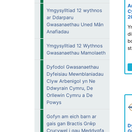
A
Ymgysylltiad 12 wythnos
C
2
ar Ddarparu
Gwasanaethau Uned Mân
Y
Anafiadau
d
b
Ymgysylltiad 12 Wythnos
s
Gwasanaethau Mamolaeth
Dyfodol Gwasanaethau
Dyfeisiau Mewnblaniadau
Clyw Arbenigol yn Ne
Ddwyrain Cymru, De
Orllewin Cymru a De
Powys
Gofyn am eich barn ar
gais gan Bractis Grŵp
D
Crucywel i gau Meddygfa
G