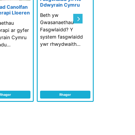
Meddyliol
Ddwyrain Cymru
iad Canolfan
Mae llywodraet
erapi Lloeren
Beth yw
Next
DU a Chymru 
Gwasanaethau
ethau
ceisio barn ar 
Fasgwlaidd? Y
rapi ar gyfer
ymarfer diwyg
system fasgwlaidd
rain Cymru
ywr rhwydwaith…
ladu…
Rhagor
Rhagor
Rhagor