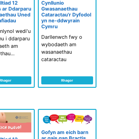
tiad 12
Cynllunio
 ar Ddarparu
Gwasanaethau
aethau Uned
Cataractau'r Dyfodol
fiadau
yn ne-ddwyrain
Cymru
nlynol wedi'u
Darllenwch fwy o
u i ddarparu
wybodaeth am
aeth am
wasanaethau
thau…
cataractau
Rhagor
Rhagor
Gofyn am eich barn
ar gais gan Bractis