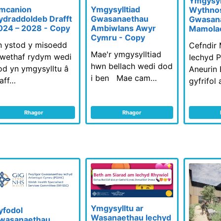
Ymgysyll
mcanion
Ymgysylltiad
Wythno
ydraddoldeb Drafft
Gwasanaethau
Gwasan
024 – 2028 - Copy
Ambiwlans Awyr
Mamola
Cymru - Copy
n ystod y misoedd
Cefndir
Mae'r ymgysylltiad
iwethaf rydym wedi
Iechyd P
hwn bellach wedi dod
od yn ymgysylltu â
Aneurin 
i ben Mae cam…
taff…
gyfrifol
Rhagor
Rhagor
Ymgysylltu ar
yfodol
Wasanaethau Iechyd
wasanaethau