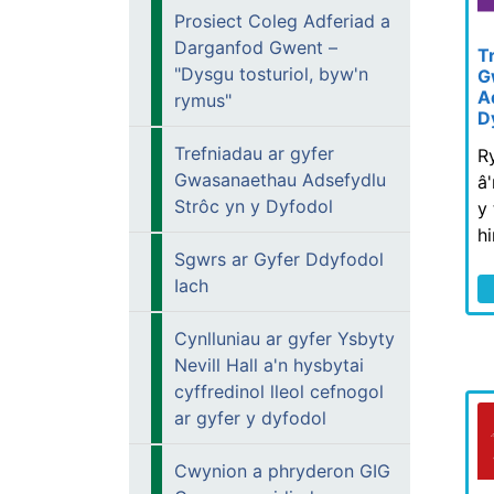
Prosiect Coleg Adferiad a
Darganfod Gwent –
T
"Dysgu tosturiol, byw'n
G
A
rymus"
D
Trefniadau ar gyfer
R
Gwasanaethau Adsefydlu
â
Strôc yn y Dyfodol
y
h
Sgwrs ar Gyfer Ddyfodol
Iach
Cynlluniau ar gyfer Ysbyty
Nevill Hall a'n hysbytai
cyffredinol lleol cefnogol
ar gyfer y dyfodol
Cwynion a phryderon GIG