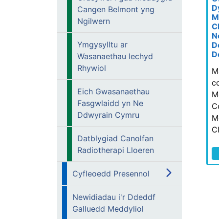
D
Cangen Belmont yng
M
Ngilwern
C
N
Ymgysylltu ar
D
D
Wasanaethau Iechyd
Rhywiol
M
c
Eich Gwasanaethau
M
Fasgwlaidd yn Ne
C
Ddwyrain Cymru
M
C
Datblygiad Canolfan
Radiotherapi Lloeren
Cyfleoedd Presennol
Newidiadau i'r Ddeddf
Galluedd Meddyliol