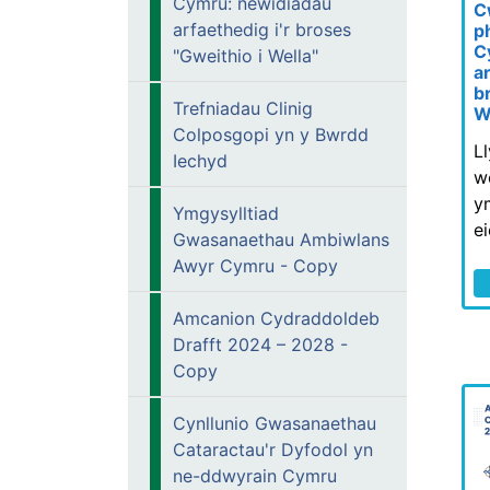
Cymru: newidiadau
C
arfaethedig i'r broses
p
C
"Gweithio i Wella"
ar
b
Trefniadau Clinig
W
Colposgopi yn y Bwrdd
L
Iechyd
w
y
Ymgysylltiad
e
Gwasanaethau Ambiwlans
Awyr Cymru - Copy
Amcanion Cydraddoldeb
Drafft 2024 – 2028 -
Copy
Cynllunio Gwasanaethau
Cataractau'r Dyfodol yn
ne-ddwyrain Cymru