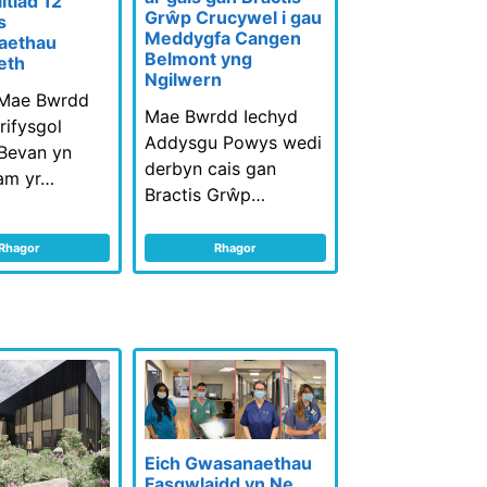
tiad 12
Grŵp Crucywel i gau
s
Meddygfa Cangen
aethau
Belmont yng
eth
Ngilwern
 Mae Bwrdd
Mae Bwrdd Iechyd
rifysgol
Addysgu Powys wedi
Bevan yn
derbyn cais gan
 am yr…
Bractis Grŵp…
Rhagor
Rhagor
Newidiadau i'r
Eich Gwasanaethau
Ddeddf Gallue
Fasgwlaidd yn Ne