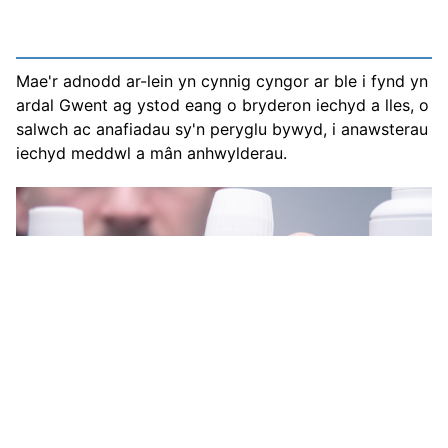
Mae'r adnodd ar-lein yn cynnig cyngor ar ble i fynd yn
ardal Gwent ag ystod eang o bryderon iechyd a lles, o
salwch ac anafiadau sy'n peryglu bywyd, i anawsterau
iechyd meddwl a mân anhwylderau.