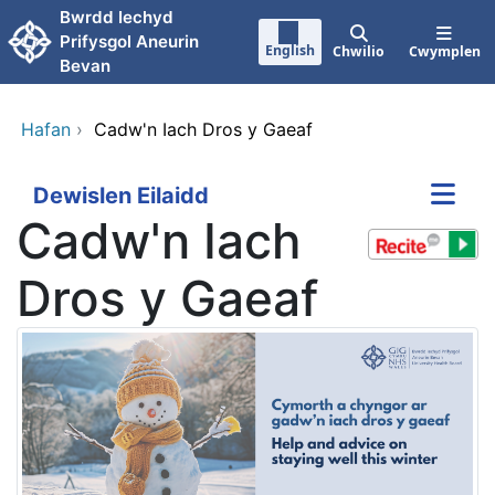
Neidio i'r prif gynnwy
Bwrdd Iechyd
Prifysgol Aneurin
English
Chwilio
Cwymplen
Bevan
Hafan
›
Cadw'n Iach Dros y Gaeaf
Dewislen Eilaidd
Cadw'n Iach
Dros y Gaeaf