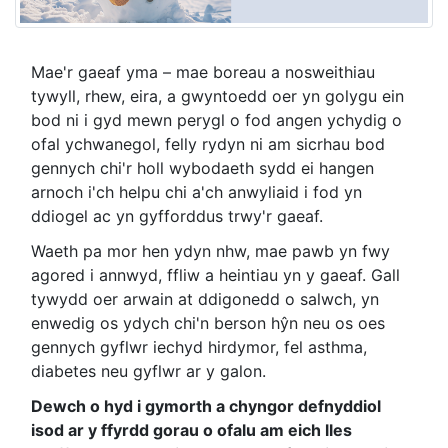
Mae'r gaeaf yma – mae boreau a nosweithiau
tywyll, rhew, eira, a gwyntoedd oer yn golygu ein
bod ni i gyd mewn perygl o fod angen ychydig o
ofal ychwanegol, felly rydyn ni am sicrhau bod
gennych chi'r holl wybodaeth sydd ei hangen
arnoch i'ch helpu chi a'ch anwyliaid i fod yn
ddiogel ac yn gyfforddus trwy'r gaeaf.
Waeth pa mor hen ydyn nhw, mae pawb yn fwy
agored i annwyd, ffliw a heintiau yn y gaeaf. Gall
tywydd oer arwain at ddigonedd o salwch, yn
enwedig os ydych chi'n berson hŷn neu os oes
gennych gyflwr iechyd hirdymor, fel asthma,
diabetes neu gyflwr ar y galon.
Dewch o hyd i gymorth a chyngor defnyddiol
isod ar y ffyrdd gorau o ofalu am eich lles