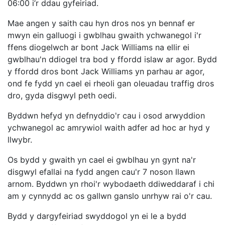
06:00 i’r ddau gyfeiriad.
Mae angen y saith cau hyn dros nos yn bennaf er
mwyn ein galluogi i gwblhau gwaith ychwanegol i'r
ffens diogelwch ar bont Jack Williams na ellir ei
gwblhau'n ddiogel tra bod y ffordd islaw ar agor. Bydd
y ffordd dros bont Jack Williams yn parhau ar agor,
ond fe fydd yn cael ei rheoli gan oleuadau traffig dros
dro, gyda disgwyl peth oedi.
Byddwn hefyd yn defnyddio'r cau i osod arwyddion
ychwanegol ac amrywiol waith adfer ad hoc ar hyd y
llwybr.
Os bydd y gwaith yn cael ei gwblhau yn gynt na'r
disgwyl efallai na fydd angen cau'r 7 noson llawn
arnom. Byddwn yn rhoi'r wybodaeth ddiweddaraf i chi
am y cynnydd ac os gallwn ganslo unrhyw rai o'r cau.
Bydd y dargyfeiriad swyddogol yn ei le a bydd