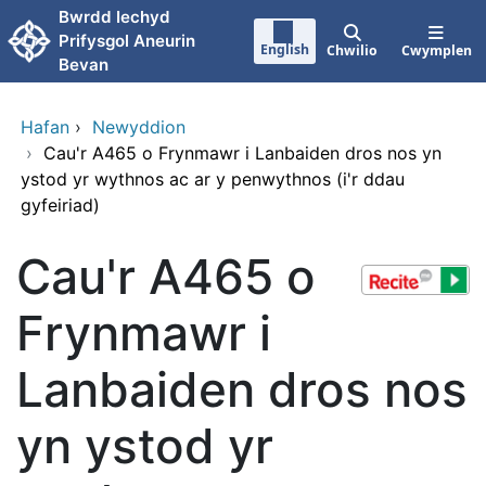
Neidio i'r prif gynnwy
Bwrdd Iechyd
Prifysgol Aneurin
English
Chwilio
Cwymplen
Bevan
Hafan
›
Newyddion
›
Cau'r A465 o Frynmawr i Lanbaiden dros nos yn
ystod yr wythnos ac ar y penwythnos (i'r ddau
gyfeiriad)
Cau'r A465 o
Frynmawr i
Lanbaiden dros nos
yn ystod yr