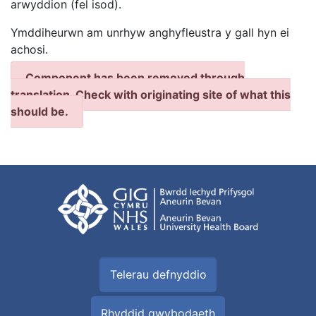
arwyddion (fel isod).
Ymddiheurwn am unrhyw anghyfleustra y gall hyn ei
achosi.
Component has been removed through
translation. Check with originating site of what this
should be.
Telerau defnyddio
Rhyddid gwybodaeth