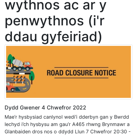
wythnos ac ar y
penwythnos (i'r
ddau gyfeiriad)
Dydd Gwener 4 Chwefror 2022
Mae’r hysbysiad canlynol wedi’i dderbyn gan y Bwrdd
Iechyd i’ch hysbysu am gau’r A465 rhwng Brynmawr a
Glanbaiden dros nos o ddydd Llun 7 Chwefror 20:30 -