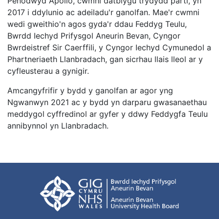
Penodwyd Apollo, cwmni datblygu trydydd parti, yn
2017 i ddylunio ac adeiladu'r ganolfan. Mae'r cwmni
wedi gweithio'n agos gyda'r ddau Feddyg Teulu,
Bwrdd Iechyd Prifysgol Aneurin Bevan, Cyngor
Bwrdeistref Sir Caerffili, y Cyngor Iechyd Cymunedol a
Phartneriaeth Llanbradach, gan sicrhau llais lleol ar y
cyfleusterau a gynigir.
Amcangyfrifir y bydd y ganolfan ar agor yng
Ngwanwyn 2021 ac y bydd yn darparu gwasanaethau
meddygol cyffredinol ar gyfer y ddwy Feddygfa Teulu
annibynnol yn Llanbradach.