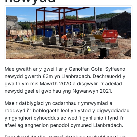
Mae gwaith ar y gweill ar y Ganolfan Gofal Sylfaenol
newydd gwerth £3m yn Llanbradach. Dechreuodd y
gwaith ym mis Mawrth 2020 a disgwylir i'r adeilad
newydd gael ei gwblhau yng Ngwanwyn 2021.
Mae'r datblygiad yn cadarnhau'r ymrwymiad a
roddwyd i'r boblogaeth leol yn ystod y digwyddiadau
ymgynghori cyhoeddus ac wedi'i gynllunio i fynd i'r
afael ag anghenion penodol cymuned Llanbradach.