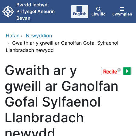
Neidio i'r prif gynnwy
Bwrdd Iechyd
Prifysgol Aneurin
English
Chwilio
Cwymplen
Bevan
Hafan
›
Newyddion
›
Gwaith ar y gweill ar Ganolfan Gofal Sylfaenol
Llanbradach newydd
Gwaith ar y
gweill ar Ganolfan
Gofal Sylfaenol
Llanbradach
newydd