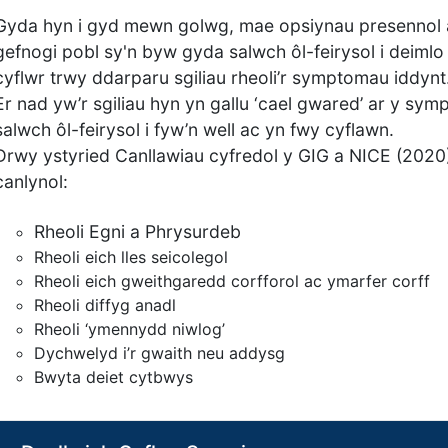
Gyda hyn i gyd mewn golwg, mae opsiynau presennol ar
gefnogi pobl sy'n byw gyda salwch ôl-feirysol i deiml
cyflwr trwy ddarparu sgiliau rheoli’r symptomau iddynt
Er nad yw’r sgiliau hyn yn gallu ‘cael gwared’ ar y sy
salwch ôl-feirysol i fyw’n well ac yn fwy cyflawn.
Drwy ystyried Canllawiau cyfredol y GIG a NICE (2020) 
canlynol:
Rheoli Egni a Phrysurdeb
Rheoli eich lles seicolegol
Rheoli eich gweithgaredd corfforol ac ymarfer corff
Rheoli diffyg anadl
Rheoli ‘ymennydd niwlog’
Dychwelyd i’r gwaith neu addysg
Bwyta deiet cytbwys