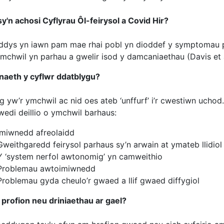
y'n achosi Cyflyrau Ôl-feirysol a Covid Hir?
ddys yn iawn pam mae rhai pobl yn dioddef y symptomau p
mchwil yn parhau a gwelir isod y damcaniaethau (Davis et 
naeth y cyflwr ddatblygu?
g yw’r ymchwil ac nid oes ateb ‘unffurf’ i’r cwestiwn uch
wedi deillio o ymchwil barhaus:
Imiwnedd afreolaidd
Gweithgaredd feirysol parhaus sy’n arwain at ymateb llidiol 
Y ‘system nerfol awtonomig’ yn camweithio
Problemau awtoimiwnedd
Problemau gyda cheulo’r gwaed a llif gwaed diffygiol
 profion neu driniaethau ar gael?