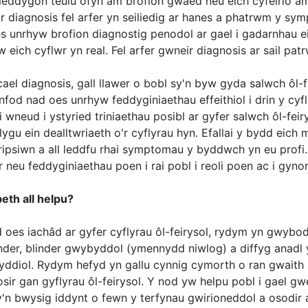
meddygon teulu ofyn am brofion gwaed neu eich cyfeirio am 
r diagnosis fel arfer yn seiliedig ar hanes a phatrwm y s
es unrhyw brofion diagnostig penodol ar gael i gadarnhau 
w eich cyflwr yn real. Fel arfer gwneir diagnosis ar sail 
cael diagnosis, gall llawer o bobl sy'n byw gyda salwch ôl-
nfod nad oes unrhyw feddyginiaethau effeithiol i drin y cyf
i wneud i ystyried triniaethau posibl ar gyfer salwch ôl-f
ygu ein dealltwriaeth o'r cyflyrau hyn. Efallai y bydd eich
ipsiwn a all leddfu rhai symptomau y byddwch yn eu profi. 
r neu feddyginiaethau poen i rai pobl i reoli poen ac i gyn
beth all helpu?
d oes iachâd ar gyfer cyflyrau ôl-feirysol, rydym yn gwybod
inder, blinder gwybyddol (ymennydd niwlog) a diffyg anadl 
yddiol. Rydym hefyd yn gallu cynnig cymorth o ran gwaith 
osir gan gyflyrau ôl-feirysol. Y nod yw helpu pobl i gael
y'n bwysig iddynt o fewn y terfynau gwirioneddol a osodir 