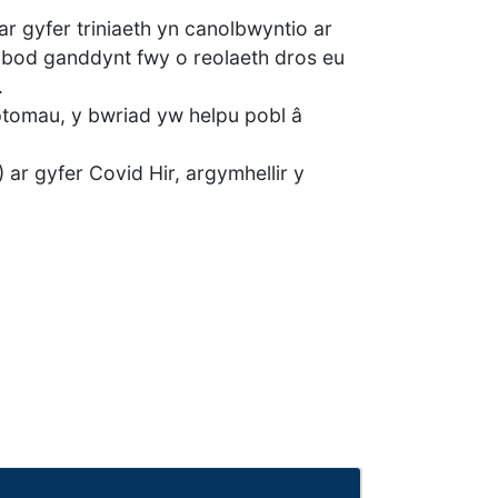
 gyfer triniaeth yn canolbwyntio ar
o bod ganddynt fwy o reolaeth dros eu
.
mptomau, y bwriad yw helpu pobl â
ar gyfer Covid Hir, argymhellir y