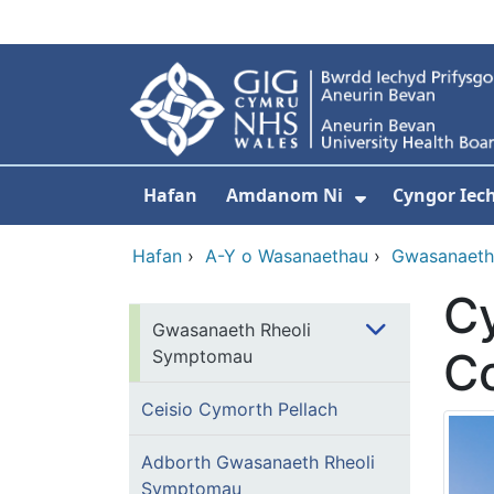
Neidio i'r prif gynnwy
Hafan
Amdanom Ni
Cyngor Iec
Dangos isdd
Hafan
›
A-Y o Wasanaethau
›
Gwasanaeth
Cy
Gwasanaeth Rheoli
Co
Symptomau
Ceisio Cymorth Pellach
Adborth Gwasanaeth Rheoli
Symptomau