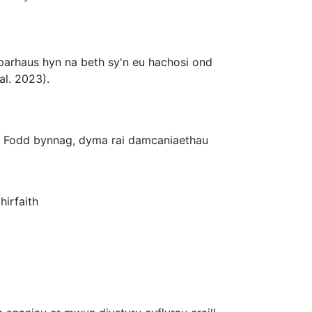
arhaus hyn na beth sy'n eu hachosi ond
al. 2023).
od. Fodd bynnag, dyma rai damcaniaethau
hirfaith