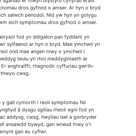
sganiau er mwyn diystyru cyflyrau eraill.
ymptomau dros gyfnod o amser. Ar hyn o bryd
eich salwch penodol. Nid yw hyn yn golygu
patrwm eich symptomau dros gyfnod o amser.
feirysol fod yn ddigalon pan fyddant yn
lwr sylfaenol ar hyn o bryd. Mae ymchwil yn
eirysol ond mae angen mwy o ymchwil i
 meddyg teulu yn rhoi meddyginiaeth ar
Er enghraifft, rhagnodir cyffuriau gwrth-
orthwyo cwsg.
 y gall cymorth i reoli symptomau fel
ynghyd â dysgu sgiliau rheoli egni fod yn
ac addysg, cwsg, hwyliau isel a gorbryder
 gwell ansawdd bywyd, gan wneud mwy o'r
arnynt gan eu cyflwr.