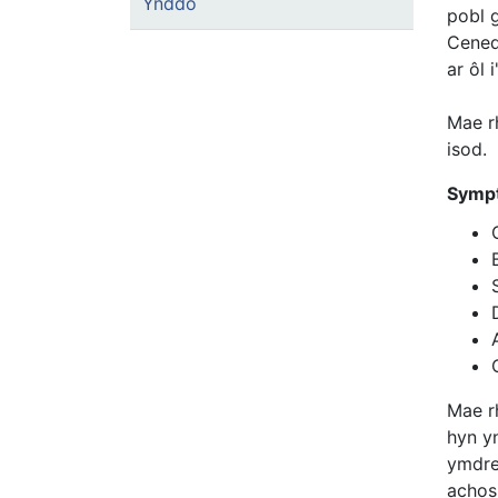
Ynddo
pobl 
Cened
ar ôl 
Mae r
isod.
Sympt
Mae r
hyn y
ymdre
achos