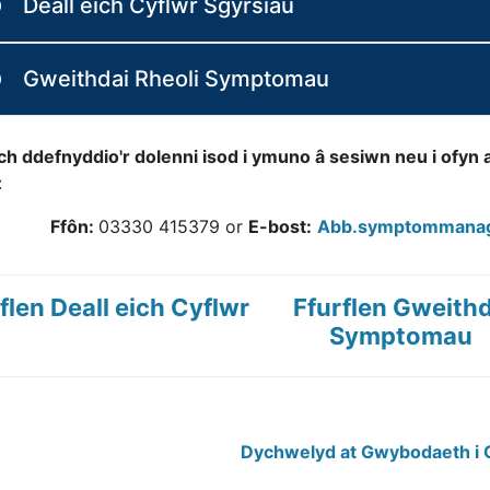
Deall eich Cyflwr Sgyrsiau
Gweithdai Rheoli Symptomau
ch ddefnyddio'r dolenni isod i ymuno â sesiwn neu i ofyn
:
Ffôn:
03330 415379 or
E-bost:
Abb.symptommanag
flen Deall eich Cyflwr
Ffurflen Gweith
Symptomau
Dychwelyd at Gwybodaeth i 