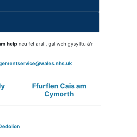
 am help
neu fel arall, gallwch gysylltu â'r
ementservice@wales.nhs.uk
dy
Ffurflen Cais am
Cymorth
Oedolion