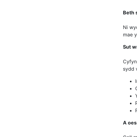
Beth s
Ni wy
mae y
Sut w
Cyfyn
sydd 
A oes