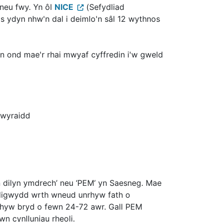
neu fwy. Yn ôl
NICE
(Sefydliad
s ydyn nhw'n dal i deimlo'n sâl 12 wythnos
yn ond mae'r rhai mwyaf cyffredin i'w gweld
hwyraidd
yn dilyn ymdrech’ neu ‘PEM’ yn Saesneg. Mae
ddigwydd wrth wneud unrhyw fath o
rhyw bryd o fewn 24-72 awr. Gall PEM
 cynlluniau rheoli.