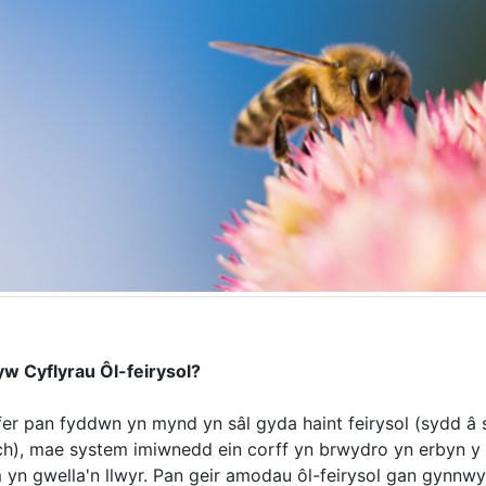
yw Cyflyrau Ôl-feirysol?
rfer pan fyddwn yn mynd yn sâl gyda haint feirysol (sydd 
h), mae system imiwnedd ein corff yn brwydro yn erbyn y f
 yn gwella'n llwyr. Pan geir amodau ôl-feirysol gan gynnwy