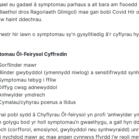
gael eu gadael â symptomau parhaus a all bara am fisoedd 
laethol dros Ragoriaeth Glinigol) mae gan bobl Covid Hir o
i'w haint ddechrau.
hestr hir iawn o symptomau sy'n gysylltiedig â'r cyflyrau h
omau Ôl-Feirysol Cyffredin
Gorflinder mawr
Blinder gwybyddol (ymennydd niwlog) a sensitifrwydd syn
Symptomau tebyg i ffliw
Diffyg cwsg adnewyddol
Anhwylder ymdrech
Cymalau/cyhyrau poenus a llidus
hai pobl sydd â Chyflyrau Ôl-feirysol yn profi ‘anhwylder 
n golygu bod yr holl symptomau’n gwaethygu, a gall hyn 
ch (corfforol, emosiynol, gwybyddol neu synhwyraidd) un
i nychdod mawr ac mae angen cynnwys ffyrdd i’w reoli mewn