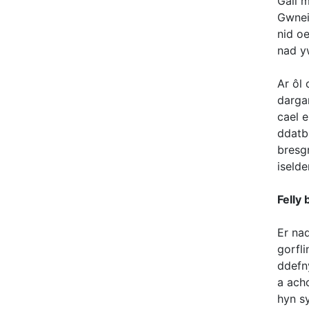
Gall 
Gwnei
nid o
nad y
Ar ôl 
darga
cael e
ddatbl
bresgr
iselde
Felly 
Er na
gorfl
ddefn
a ach
hyn s