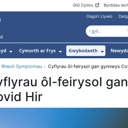
GIG Cymru
Byrddau Iec
Osgoi'r Llywio
Datg
hyd
Cymorth ar Frys
Gwybodaeth
Newydd
ewislen ar gyfer Amdanom Ni
Dangos isddewislen ar gyfer Cyngor Iec
Dangos isddewislen ar 
Dangos i
 Rheoli Symptomau
›
Cyflyrau ôl-feirysol gan gynnwys Co
flyrau ôl-feirysol g
vid Hir