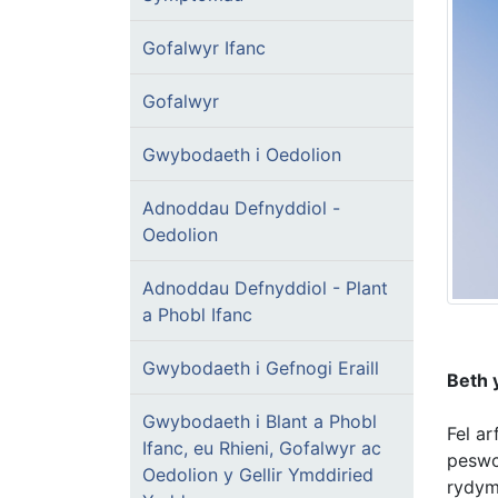
Gofalwyr Ifanc
Gofalwyr
Gwybodaeth i Oedolion
Adnoddau Defnyddiol -
Oedolion
Adnoddau Defnyddiol - Plant
a Phobl Ifanc
Gwybodaeth i Gefnogi Eraill
Beth 
Gwybodaeth i Blant a Phobl
Fel a
Ifanc, eu Rhieni, Gofalwyr ac
peswc
Oedolion y Gellir Ymddiried
rydym