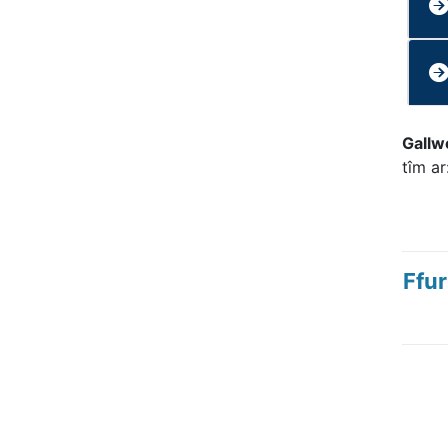
Gallw
tîm ar
Ffur