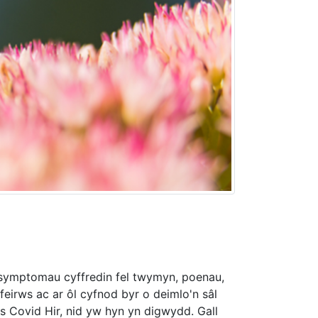
â symptomau cyffredin fel twymyn, poenau,
eirws ac ar ôl cyfnod byr o deimlo'n sâl
s Covid Hir, nid yw hyn yn digwydd. Gall