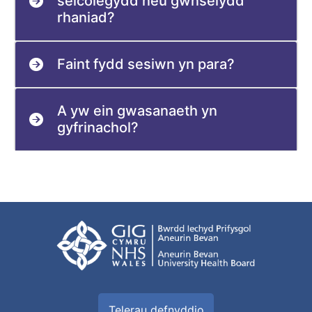
seicolegydd neu gwnselydd
rhaniad?
Faint fydd sesiwn yn para?
A yw ein gwasanaeth yn
gyfrinachol?
Telerau defnyddio