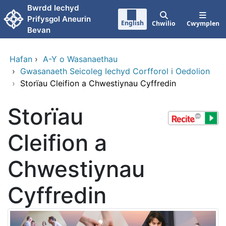
Neidio i'r prif gynnwy
Bwrdd Iechyd
Prifysgol Aneurin
English
Chwilio
Cwymplen
Bevan
Hafan
›
A-Y o Wasanaethau
›
Gwasanaeth Seicoleg Iechyd Corfforol i Oedolion
›
Storïau Cleifion a Chwestiynau Cyffredin
Storïau
Cleifion a
Chwestiynau
Cyffredin