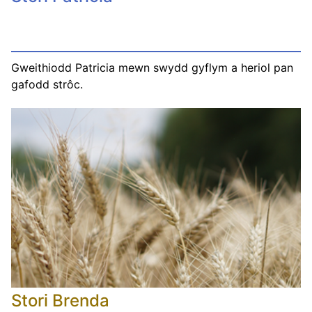
Gweithiodd Patricia mewn swydd gyflym a heriol pan
gafodd strôc.
Stori Brenda