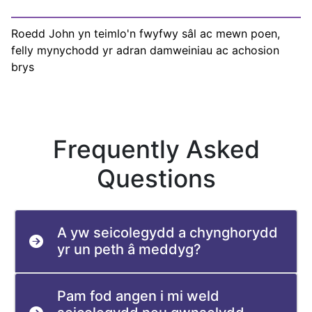
Roedd John yn teimlo'n fwyfwy sâl ac mewn poen,
felly mynychodd yr adran damweiniau ac achosion
brys
Frequently Asked
Questions
A yw seicolegydd a chynghorydd
yr un peth â meddyg?
Pam fod angen i mi weld