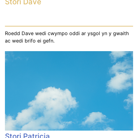
Stori Dave
Roedd Dave wedi cwympo oddi ar ysgol yn y gwaith
ac wedi brifo ei gefn.
Stori Patricia