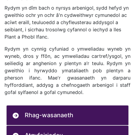
Rydym yn dîm bach o nyrsys arbenigol, sydd hefyd yn
gweithio ochr yn ochr â'n cydweithwyr cymunedol ac
acíwt eraill, teuluoedd a chyfleusterau addysgol a
seibiant, i sicrhau trosolwg cyfannol o iechyd a lles
Plant a Phobl Ifanc.
Rydym yn cynnig cyfuniad o ymweliadau wyneb yn
wyneb, dros y ffôn, ac ymweliadau cartref/ysgol, yn
seiliedig ar anghenion y plentyn a’r teulu. Rydym yn
gweithio i hyrwyddo ymataliaeth pob plentyn a
pherson ifanc. Mae'r gwasanaeth yn darparu
hyfforddiant, addysg a chefnogaeth arbenigol i staff
gofal sylfaenol a gofal cymunedol.
Rhag-wasanaeth