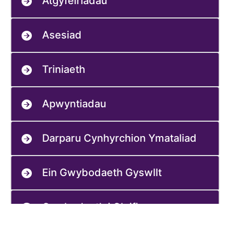
Atgyfeiriadau
Asesiad
Triniaeth
Apwyntiadau
Darparu Cynhyrchion Ymataliad
Ein Gwybodaeth Gyswllt
Gwybodaeth i Gleifion