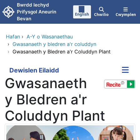
Neidio i'r prif gynnwy
Bwrdd Iechyd
Prifysgol Aneurin
English
Chwilio
Cwymplen
Bevan
Hafan
›
A-Y o Wasanaethau
›
Gwasanaeth y bledren a'r coluddyn
›
Gwasanaeth y Bledren a'r Coluddyn Plant
Dewislen Eilaidd
Gwasanaeth
y Bledren a'r
Coluddyn Plant