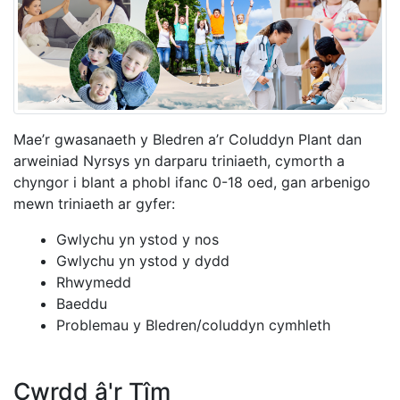
Mae’r gwasanaeth
y Bledren a’r Coluddyn Plant
dan
arweiniad Nyrsys yn darparu triniaeth, cymorth a
chyngor i blant a phobl ifanc 0-18 oed, gan arbenigo
mewn triniaeth ar gyfer:
Gwlychu yn ystod y nos
Gwlychu yn ystod y dydd
Rhwymedd
Baeddu
Problemau y Bledren/coluddyn cymhleth
Cwrdd â'r Tîm