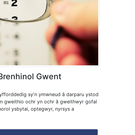
Brenhinol Gwent
 hyfforddedig sy'n ymwneud â darparu ystod
yn gweithio ochr yn ochr â gweithwyr gofal
orol ysbytai, optegwyr, nyrsys a