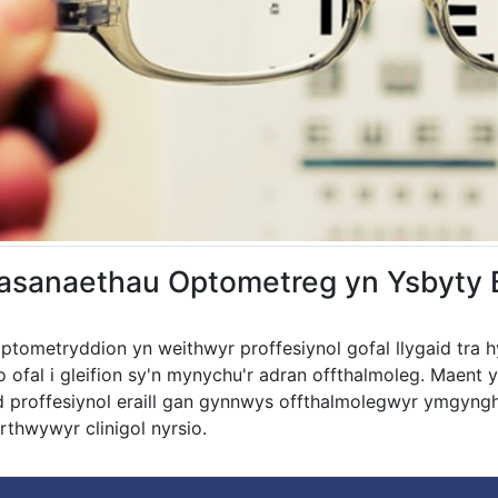
sanaethau Optometreg yn Ysbyty 
ptometryddion yn weithwyr proffesiynol gofal llygaid tra
o ofal i gleifion sy'n mynychu'r adran offthalmoleg. Maent 
id proffesiynol eraill gan gynnwys offthalmolegwyr ymgyngh
rthwywyr clinigol nyrsio.