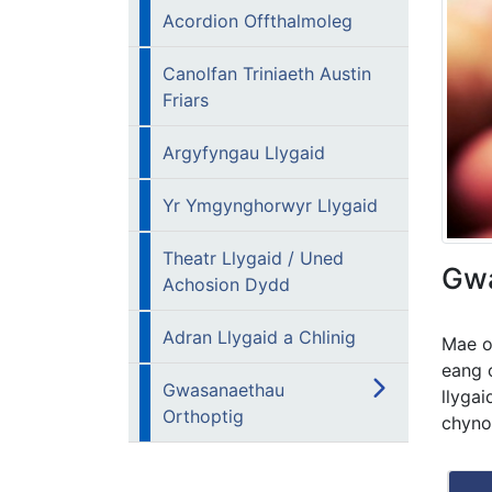
Acordion Offthalmoleg
Canolfan Triniaeth Austin
Friars
Argyfyngau Llygaid
Yr Ymgynghorwyr Llygaid
Theatr Llygaid / Uned
Gwa
Achosion Dydd
Adran Llygaid a Chlinig
Mae o
eang 
Gwasanaethau
llyga
Orthoptig
chyno