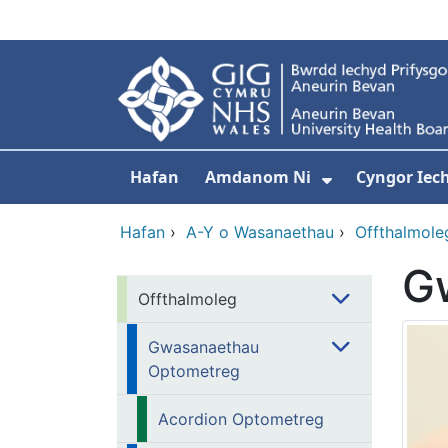
Neidio i'r prif gynnwy
Hafan
Amdanom Ni
Cyngor Iec
Dangos isdd
Hafan
›
A-Y o Wasanaethau
›
Offthalmole
G
Offthalmoleg
Gwasanaethau
Optometreg
Acordion Optometreg