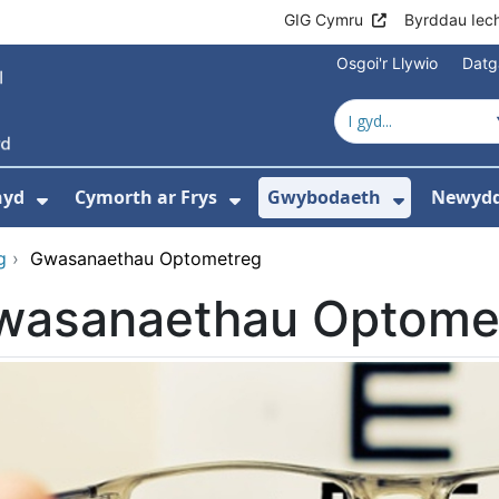
GIG Cymru
Byrddau Iec
Osgoi'r Llywio
Datg
hyd
Cymorth ar Frys
Gwybodaeth
Newydd
ewislen ar gyfer Amdanom Ni
Dangos isddewislen ar gyfer Cyngor Iec
Dangos isddewislen ar 
Dangos i
g
›
Gwasanaethau Optometreg
wasanaethau Optome