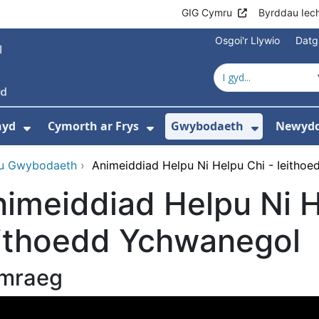
GIG Cymru
Byrddau Iec
Osgoi'r Llywio
Datg
hyd
Cymorth ar Frys
Gwybodaeth
Newydd
ewislen ar gyfer Amdanom Ni
Dangos isddewislen ar gyfer Cyngor Iec
Dangos isddewislen ar 
Dangos i
u Gwybodaeth
›
Animeiddiad Helpu Ni Helpu Chi - Ieitho
imeiddiad Helpu Ni H
eithoedd Ychwanegol
mraeg