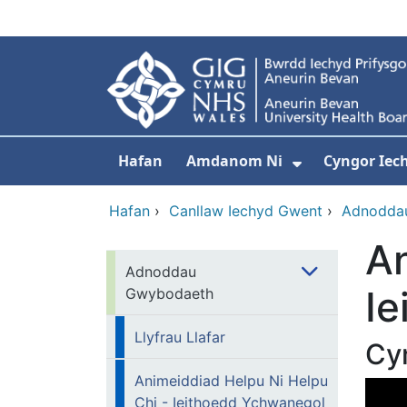
Neidio i'r prif gynnwy
Hafan
Amdanom Ni
Cyngor Iec
Dangos isdd
Hafan
›
Canllaw Iechyd Gwent
›
Adnodda
An
Adnoddau
I
Gwybodaeth
Llyfrau Llafar
Cy
Animeiddiad Helpu Ni Helpu
Chi - Ieithoedd Ychwanegol