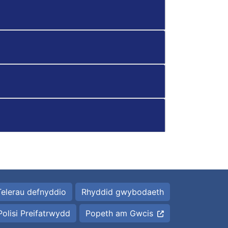
Telerau defnyddio
Rhyddid gwybodaeth
Polisi Preifatrwydd
Popeth am Gwcis