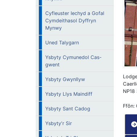
Cyfleuster Iechyd a Gofal
Cymdeithasol Dyffryn
Mynwy
Uned Talygarn
Ysbyty Cymunedol Cas-
gwent
Lodge
Ysbyty Gwynllyw
Caerl
NP18
Ysbyty Llys Maindiff
Ffôn:
Ysbyty Sant Cadog
Ysbyty'r Sir