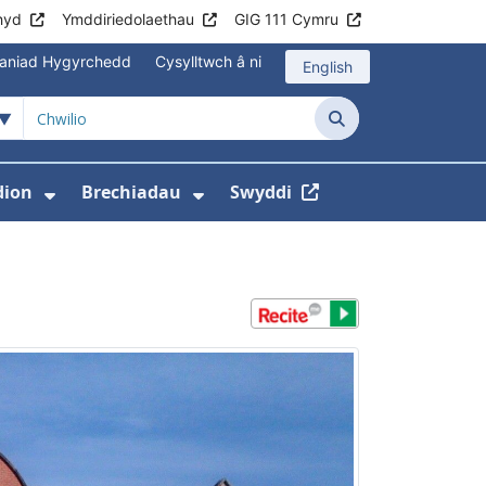
hyd
Ymddiriedolaethau
GIG 111 Cymru
aniad Hygyrchedd
Cysylltwch â ni
English
Chwilio
ion
Brechiadau
Swyddi
hyd
gyfer Cymorth ar Frys
sddewislen ar gyfer Gwybodaeth
Dangos isddewislen ar gyfer Newyddio
Dangos isddewislen ar gy