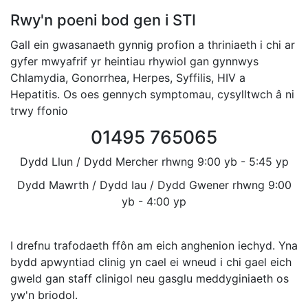
Rwy'n poeni bod gen i STI
Gall ein gwasanaeth gynnig profion a thriniaeth i chi ar
gyfer mwyafrif yr heintiau rhywiol gan gynnwys
Chlamydia, Gonorrhea, Herpes, Syffilis, HIV a
Hepatitis. Os oes gennych symptomau, cysylltwch â ni
trwy ffonio
01495 765065
Dydd Llun / Dydd Mercher rhwng 9:00 yb - 5:45 yp
Dydd Mawrth / Dydd Iau / Dydd Gwener rhwng 9:00
yb - 4:00 yp
I drefnu trafodaeth ffôn am eich anghenion iechyd. Yna
bydd apwyntiad clinig yn cael ei wneud i chi gael eich
gweld gan staff clinigol neu gasglu meddyginiaeth os
yw'n briodol.