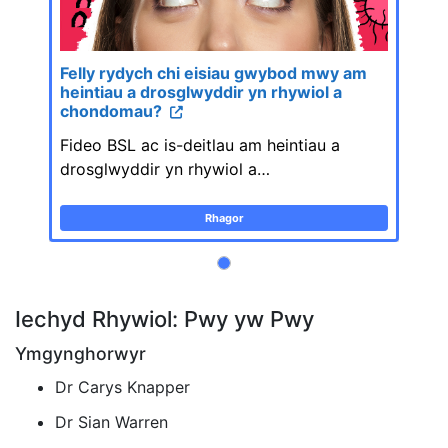
Felly rydych chi eisiau gwybod mwy am
heintiau a drosglwyddir yn rhywiol a
chondomau?
Fideo BSL ac is-deitlau am heintiau a
drosglwyddir yn rhywiol a…
Rhagor
Iechyd Rhywiol: Pwy yw Pwy
Ymgynghorwyr
Dr Carys Knapper
Dr Sian Warren