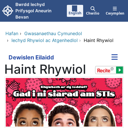
Neidio i'r prif gynnwy
Bwrdd Iechyd
Prifysgol Aneurin
English
Chwilio
Cwymplen
Bevan
Hafan
›
Gwasanaethau Cymunedol
›
Iechyd Rhywiol ac Atgenhedlol
›
Haint Rhywiol
Dewislen Eilaidd
Haint Rhywiol