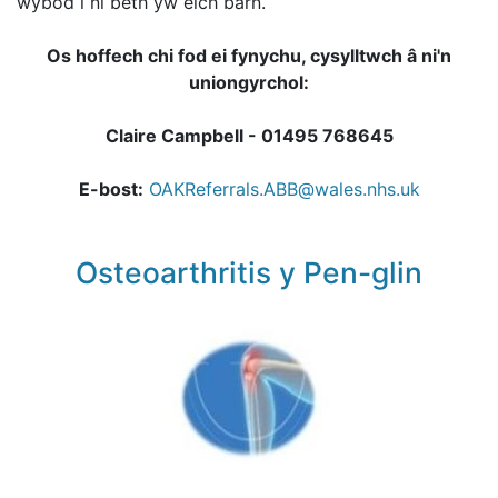
wybod i ni beth yw eich barn.
Os hoffech chi fod ei fynychu, cysylltwch â ni'n
uniongyrchol:
Claire Campbell - 01495 768645
E-bost:
OAKReferrals.ABB@wales.nhs.uk
Osteoarthritis y Pen-glin