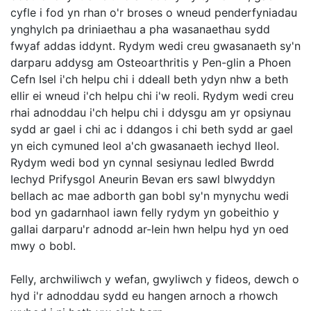
cyfle i fod yn rhan o'r broses o wneud penderfyniadau
ynghylch pa driniaethau a pha wasanaethau sydd
fwyaf addas iddynt. Rydym wedi creu gwasanaeth sy'n
darparu addysg am Osteoarthritis y Pen-glin a Phoen
Cefn Isel i'ch helpu chi i ddeall beth ydyn nhw a beth
ellir ei wneud i'ch helpu chi i'w reoli. Rydym wedi creu
rhai adnoddau i'ch helpu chi i ddysgu am yr opsiynau
sydd ar gael i chi ac i ddangos i chi beth sydd ar gael
yn eich cymuned leol a'ch gwasanaeth iechyd lleol.
Rydym wedi bod yn cynnal sesiynau ledled Bwrdd
Iechyd Prifysgol Aneurin Bevan ers sawl blwyddyn
bellach ac mae adborth gan bobl sy'n mynychu wedi
bod yn gadarnhaol iawn felly rydym yn gobeithio y
gallai darparu'r adnodd ar-lein hwn helpu hyd yn oed
mwy o bobl.
Felly, archwiliwch y wefan, gwyliwch y fideos, dewch o
hyd i'r adnoddau sydd eu hangen arnoch a rhowch