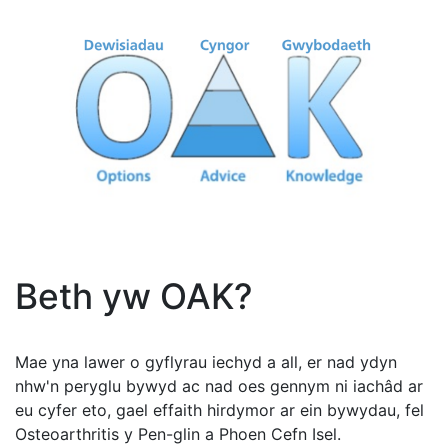
Beth yw OAK?
Mae yna lawer o gyflyrau iechyd a all, er nad ydyn
nhw'n peryglu bywyd ac nad oes gennym ni iachâd ar
eu cyfer eto, gael effaith hirdymor ar ein bywydau, fel
Osteoarthritis y Pen-glin a Phoen Cefn Isel.