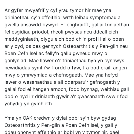
Ar gyfer mwyafrif y cyflyrau tymor hir mae yna
driniaethau sy'n effeithiol wrth leihau symptomau a
gwella ansawdd bywyd. Er enghraifft, gallai triniaethau
fel esgidiau priodol, rheoli pwysau neu ddeall eich
meddyginiaeth, olygu eich bod chi'n profi llai o boen
ar y cyd, os oes gennych Osteoarthritis y Pen-glin neu
Boen Cefn Isel ac felly'n gallu gwneud mwy o
ganlyniad. Mae llawer o'r triniaethau hyn yn cynnwys
newidiadau syml i'w ffordd o fyw, tra bod eraill angen
mwy o ymrwymiad a chefnogaeth. Mae yna hefyd
lawer o wasanaethau a all ddarparu'r gefnogaeth y
gallai fod ei hangen arnoch, fodd bynnag, weithiau gall
dod o hyd i'r driniaeth gywir a'r gwasanaeth cywir fod
ychydig yn gymhleth.
Yma yn OAK credwn y dylai pobl sy'n byw gydag
Osteoarthritis y Pen-glin a Poen Cefn Isel, y gall y
ddau ohonynt effeithio ar bobl yn y tymor hir, gael