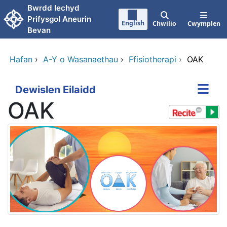
Neidio i'r prif gynnwy
Bwrdd Iechyd
Prifysgol Aneurin
English
Chwilio
Cwymplen
Bevan
Hafan
›
A-Y o Wasanaethau
›
Ffisiotherapi
›
OAK
Dewislen Eilaidd
OAK