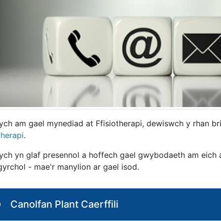
ych am gael mynediad at Ffisiotherapi, dewiswch y rhan b
therapi
.
ych yn glaf presennol a hoffech gael gwybodaeth am eich a
yrchol - mae'r manylion ar gael isod.
Canolfan Plant Caerffili