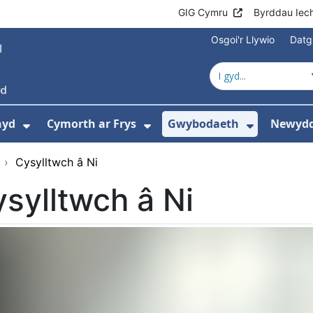
GIG Cymru
Byrddau Iec
Osgoi'r Llywio
Datg
hyd
Cymorth ar Frys
Gwybodaeth
Newydd
ewislen ar gyfer Amdanom Ni
Dangos isddewislen ar gyfer Cyngor Iec
Dangos isddewislen ar 
Dangos i
i
›
Cysylltwch â Ni
sylltwch â Ni