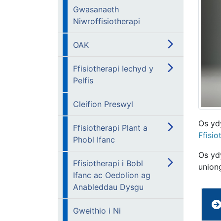
Gwasanaeth
Niwroffisiotherapi
OAK
Ffisiotherapi Iechyd y
Pelfis
Cleifion Preswyl
Os yd
Ffisiotherapi Plant a
Ffisio
Phobl Ifanc
Os yd
Ffisiotherapi i Bobl
uniong
Ifanc ac Oedolion ag
Anableddau Dysgu
Gweithio i Ni