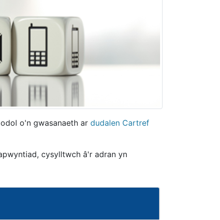
riodol o'n gwasanaeth ar
dudalen Cartref
pwyntiad, cysylltwch â'r adran yn