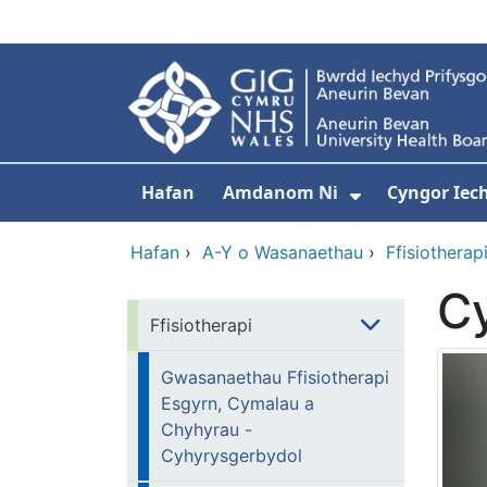
Neidio i'r prif gynnwy
Hafan
Amdanom Ni
Cyngor Iec
Dangos isdd
Hafan
›
A-Y o Wasanaethau
›
Ffisiotherap
Cy
Ffisiotherapi
Gwasanaethau Ffisiotherapi
Esgyrn, Cymalau a
Chyhyrau -
Cyhyrysgerbydol