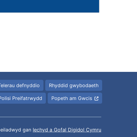
Telerau defnyddio
Rhyddid gwybodaeth
Polisi Preifatrwydd
Popeth am Gwcis
eiladwyd gan
Iechyd a Gofal Digidol Cymru