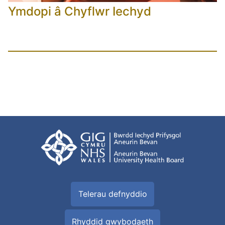
Ymdopi â Chyflwr Iechyd
Telerau defnyddio
Rhyddid gwybodaeth