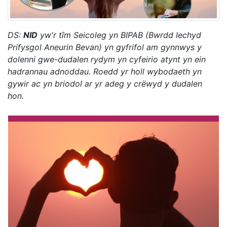
DS:
NID
yw'r tîm Seicoleg yn BIPAB (Bwrdd Iechyd
Prifysgol Aneurin Bevan) yn gyfrifol am gynnwys y
dolenni gwe-dudalen rydym yn cyfeirio atynt yn ein
hadrannau adnoddau. Roedd yr holl wybodaeth yn
gywir ac yn briodol ar yr adeg y crëwyd y dudalen
hon.