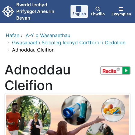
Neidio i'r prif gynnwy
Bwrdd Iechyd
Prifysgol Aneurin
English
Chwilio
Cwymplen
Bevan
Hafan
›
A-Y o Wasanaethau
›
Gwasanaeth Seicoleg Iechyd Corfforol i Oedolion
›
Adnoddau Cleifion
Adnoddau
Cleifion