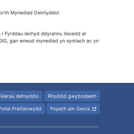
 Porth Mynediad Deintyddol.
 i Fyrddau Iechyd ddyrannu lleoedd ar
y GIG, gan wneud mynediad yn symlach ac yn
Telerau defnyddio
Rhyddid gwybodaeth
Polisi Preifatrwydd
Popeth am Gwcis