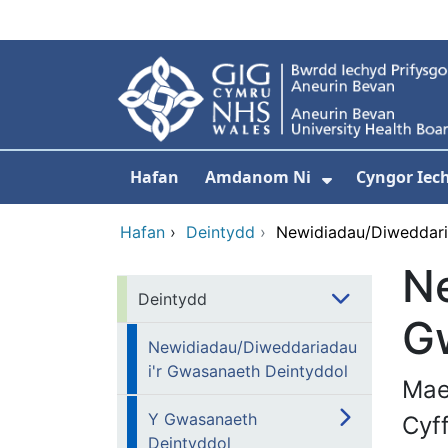
Neidio i'r prif gynnwy
Hafan
Amdanom Ni
Cyngor Iec
Dangos isdd
Hafan
›
Deintydd
›
Newidiadau/Diweddari
Ne
Deintydd
G
Newidiadau/Diweddariadau
i'r Gwasanaeth Deintyddol
Mae
Y Gwasanaeth
Cyf
Deintyddol