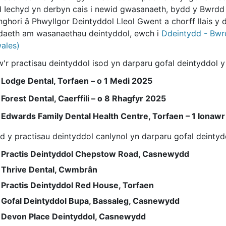
 Iechyd yn derbyn cais i newid gwasanaeth, bydd y Bwrdd Ie
hori â Phwyllgor Deintyddol Lleol Gwent a chorff llais y di
aeth am wasanaethau deintyddol, ewch i
Ddeintydd - Bwr
wales)
'r practisau deintyddol isod yn darparu gofal deintyddol y
Lodge Dental, Torfaen – o 1 Medi 2025
Forest Dental, Caerffili – o 8 Rhagfyr 2025
Edwards Family Dental Health Centre, Torfaen – 1 Ionaw
d y practisau deintyddol canlynol yn darparu gofal deintydd
Practis Deintyddol Chepstow Road, Casnewydd
Thrive Dental, Cwmbrân
Practis Deintyddol Red House, Torfaen
Gofal Deintyddol Bupa, Bassaleg, Casnewydd
Devon Place Deintyddol, Casnewydd