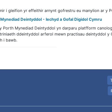
ir i gleifion yr effeithir arnynt gofrestru eu manylion ar y
 Mynediad Deintyddol - Iechyd a Gofal Digidol Cymru
y Porth Mynediad Deintyddol yn darparu platfform canolog
 triniaeth ddeintyddol arferol mewn practisau deintyddol 
h i bawb.