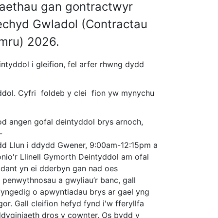
aethau gan gontractwyr
echyd Gwladol (Contractau
mru) 2026.
tyddol i gleifion, fel arfer rhwng dydd
yddol. Cyfri foldeb y clei fion yw mynychu
od angen gofal deintyddol brys arnoch,
-
ydd Llun i ddydd Gwener, 9:00am-12:15pm a
nio'r Llinell Gymorth Deintyddol am ofal
dant yn ei dderbyn gan nad oes
 penwythnosau a gwyliau’r banc, gall
yfyngedig o apwyntiadau brys ar gael yng
r. Gall cleifion hefyd fynd i'w fferyllfa
ddyginiaeth dros y cownter. Os bydd y