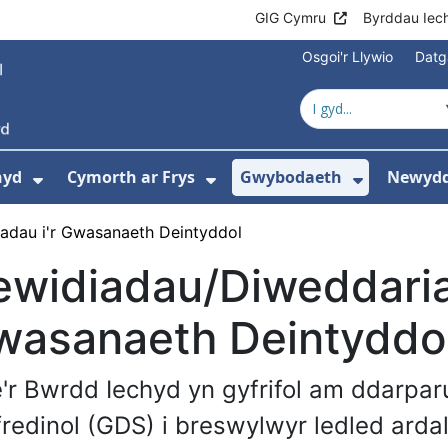
GIG Cymru
Byrddau Iec
Osgoi'r Llywio
Datg
hyd
Cymorth ar Frys
Gwybodaeth
Newydd
ewislen ar gyfer Amdanom Ni
Dangos isddewislen ar gyfer Cyngor Iec
Dangos isddewislen ar 
Dangos i
adau i'r Gwasanaeth Deintyddol
widiadau/Diweddaria
wasanaeth Deintyddo
'r Bwrdd Iechyd yn gyfrifol am ddarpa
fredinol (GDS) i breswylwyr ledled arda