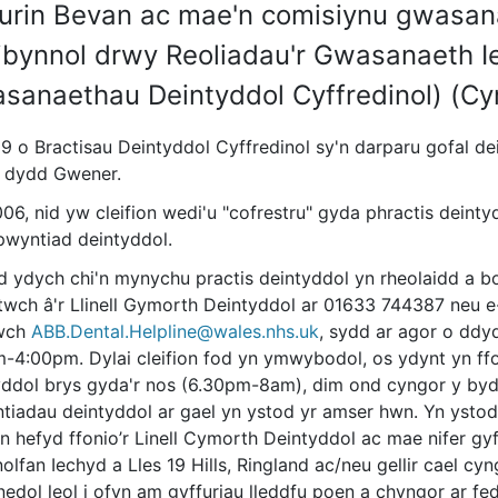
urin Bevan ac mae'n comisiynu gwasan
ibynnol drwy Reoliadau'r Gwasanaeth I
sanaethau Deintyddol Cyffredinol) (Cy
 o Bractisau Deintyddol Cyffredinol sy'n darparu gofal dein
a dydd Gwener.
06, nid yw cleifion wedi'u "cofrestru" gyda phractis deint
pwyntiad deintyddol.
d ydych chi'n mynychu practis deintyddol yn rheolaidd a b
ltwch â'r Llinell Gymorth Deintyddol ar 01633 744387 neu e
iwch
ABB.Dental.Helpline@wales.nhs.uk
, sydd ar agor o dd
m-4:00pm. Dylai cleifion fod yn ymwybodol, os ydynt yn ffo
yddol brys gyda'r nos (6.30pm-8am), dim ond cyngor y byd
tiadau deintyddol ar gael yn ystod yr amser hwn. Yn ystod
ion hefyd ffonio’r Linell Cymorth Deintyddol ac mae nifer g
lfan Iechyd a Lles 19 Hills, Ringland ac/neu gellir cael cyngo
edol leol i ofyn am gyffuriau lleddfu poen a chyngor ar fe