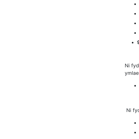
Ni fy
ymlae
Ni fy