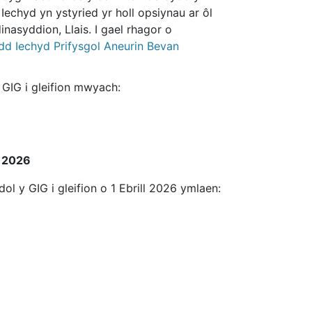
chyd yn ystyried yr holl opsiynau ar ôl
nasyddion, Llais. I gael rhagor o
dd Iechyd Prifysgol Aneurin Bevan
 GIG i gleifion mwyach:
r 2026
ol y GIG i gleifion o 1 Ebrill 2026 ymlaen: