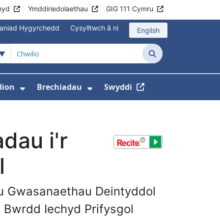
hyd
Ymddiriedolaethau
GIG 111 Cymru
aniad Hygyrchedd
Cysylltwch â ni
English
Chwilio
ion
Brechiadau
Swyddi
hyd
gyfer Cymorth ar Frys
sddewislen ar gyfer Gwybodaeth
Dangos isddewislen ar gyfer Newyddio
Dangos isddewislen ar gy
dau i'r
l
ru Gwasanaethau Deintyddol
l Bwrdd Iechyd Prifysgol