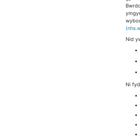
Bwrdd
ymgyng
wybod
(nhs.
Nid yw
Ni fyd