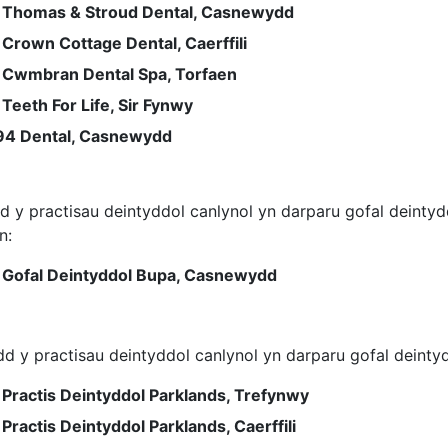
Thomas & Stroud Dental, Casnewydd
Crown Cottage Dental, Caerffili
Cwmbran Dental Spa, Torfaen
Teeth For Life, Sir Fynwy
94 Dental, Casnewydd
dd y practisau deintyddol canlynol yn darparu gofal deintyd
n:
Gofal Deintyddol Bupa, Casnewydd
dd y practisau deintyddol canlynol yn darparu gofal deinty
Practis Deintyddol Parklands, Trefynwy
Practis Deintyddol Parklands, Caerffili