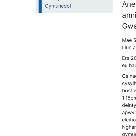
Ane
Cymunedol
ann
Gwa
Mae 59
Llun 
Ers 20
eu ha
Os na
cysyl
bost
1:15p
deint
apwyn
cleif
Nghano
gymun