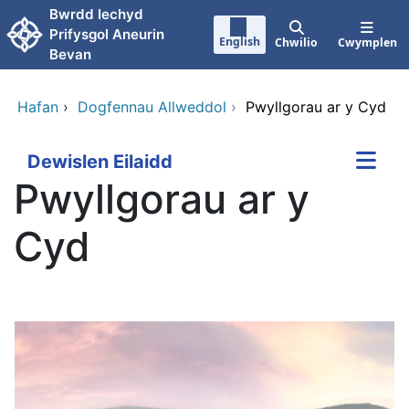
Neidio i'r prif gynnwy
Bwrdd Iechyd
Prifysgol Aneurin
English
Chwilio
Cwymplen
Bevan
Hafan
›
Dogfennau Allweddol
›
Pwyllgorau ar y Cyd
Dewislen Eilaidd
Pwyllgorau ar y
Cyd