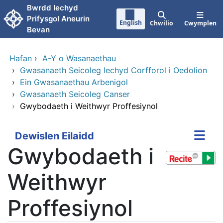
Neidio i'r prif gynnwy
Bwrdd Iechyd
Prifysgol Aneurin
English
Chwilio
Cwymplen
Bevan
Hafan
›
A-Y o Wasanaethau
›
Gwasanaeth Seicoleg Iechyd Corfforol i Oedolion
›
Ein Gwasanaethau Arbenigol
›
Gwasanaeth Seicoleg Canser
›
Gwybodaeth i Weithwyr Proffesiynol
Dewislen Eilaidd
Gwybodaeth i
Weithwyr
Proffesiynol