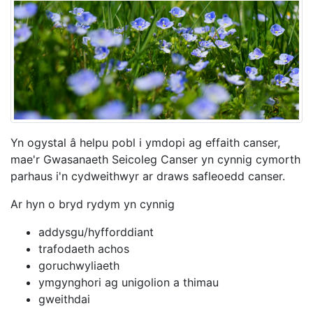
Yn ogystal â helpu pobl i ymdopi ag effaith canser,
mae'r Gwasanaeth Seicoleg Canser yn cynnig cymorth
parhaus i'n cydweithwyr ar draws safleoedd canser.
Ar hyn o bryd rydym yn cynnig
addysgu/hyfforddiant
trafodaeth achos
goruchwyliaeth
ymgynghori ag unigolion a thimau
gweithdai