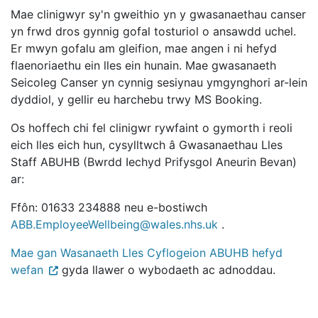
Mae clinigwyr sy'n gweithio yn y gwasanaethau canser
yn frwd dros gynnig gofal tosturiol o ansawdd uchel.
Er mwyn gofalu am gleifion, mae angen i ni hefyd
flaenoriaethu ein lles ein hunain. Mae gwasanaeth
Seicoleg Canser yn cynnig sesiynau ymgynghori ar-lein
dyddiol, y gellir eu harchebu trwy MS Booking.
Os hoffech chi fel clinigwr rywfaint o gymorth i reoli
eich lles eich hun, cysylltwch â Gwasanaethau Lles
Staff ABUHB (Bwrdd Iechyd Prifysgol Aneurin Bevan)
ar:
Ffôn: 01633 234888 neu e-bostiwch
ABB.EmployeeWellbeing@wales.nhs.uk
.
Mae gan Wasanaeth Lles Cyflogeion ABUHB hefyd
wefan
gyda llawer o wybodaeth ac adnoddau.