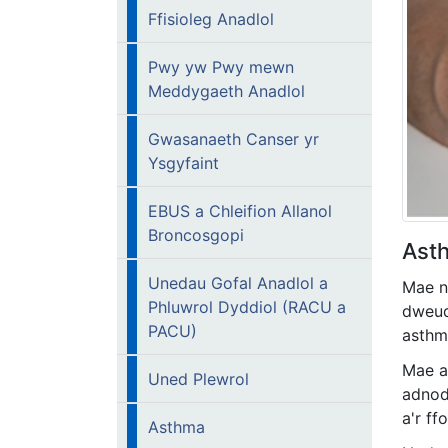
Ffisioleg Anadlol
Pwy yw Pwy mewn
Meddygaeth Anadlol
Gwasanaeth Canser yr
Ysgyfaint
EBUS a Chleifion Allanol
Broncosgopi
Ast
Unedau Gofal Anadlol a
Mae n
Phluwrol Dyddiol (RACU a
dweud
PACU)
asthm
Mae a
Uned Plewrol
adnod
a'r f
Asthma