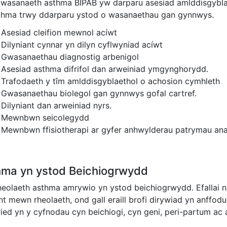
wasanaeth asthma BIPAB yw darparu asesiad amlddisgyblaet
thma trwy ddarparu ystod o wasanaethau gan gynnwys.
Asesiad cleifion mewnol acíwt
Dilyniant cynnar yn dilyn cyflwyniad acíwt
Gwasanaethau diagnostig arbenigol
Asesiad asthma difrifol dan arweiniad ymgynghorydd.
Trafodaeth y tîm amlddisgyblaethol o achosion cymhleth
Gwasanaethau biolegol gan gynnwys gofal cartref.
Dilyniant dan arweiniad nyrs.
Mewnbwn seicolegydd
Mewnbwn ffisiotherapi ar gyfer anhwylderau patrymau an
hma yn ystod Beichiogrwydd
rheolaeth asthma amrywio yn ystod beichiogrwydd. Efallai 
nt mewn rheolaeth, ond gall eraill brofi dirywiad yn anffod
ied yn y cyfnodau cyn beichiogi, cyn geni, peri-partum ac a