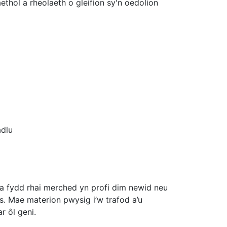
hol a rheolaeth o gleifion sy'n oedolion
adlu
na fydd rhai merched yn profi dim newid neu
us. Mae materion pwysig i’w trafod a’u
r ôl geni.