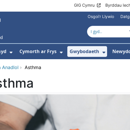
GIG Cymru
Byrddau Iec
Osgoi'r Llywio
Datg
hyd
Cymorth ar Frys
Gwybodaeth
Newydd
ewislen ar gyfer Amdanom Ni
Dangos isddewislen ar gyfer Cyngor Iec
Dangos isddewislen ar 
Dangos i
 Anadlol
›
Asthma
sthma