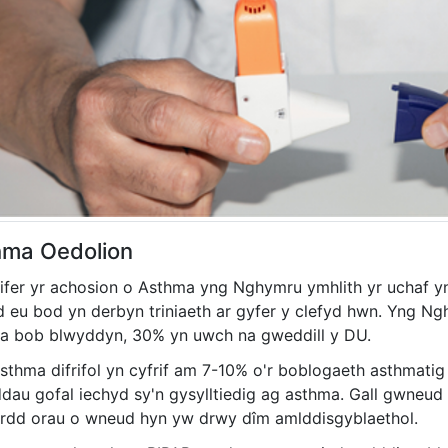
hma Oedolion
ifer yr achosion o Asthma yng Nghymru ymhlith yr uchaf yn
 eu bod yn derbyn triniaeth ar gyfer y clefyd hwn. Yng 
a bob blwyddyn, 30% yn uwch na gweddill y DU.
sthma difrifol yn cyfrif am 7-10% o'r boblogaeth asthmati
dau gofal iechyd sy'n gysylltiedig ag asthma. Gall gwneud
fordd orau o wneud hyn yw drwy dîm amlddisgyblaethol.