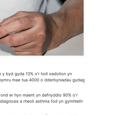
 y byd gyda 13% o’r holl oedolion yn
Nghymru mae tua 4000 o dderbyniadau gydag
g ond er hyn maent yn defnyddio 90% o'r
 diagnosis a rheoli asthma fod yn gymhleth