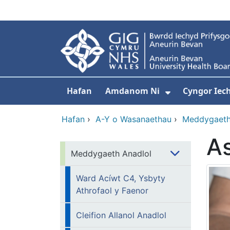
Neidio i'r prif gynnwy
Hafan
Amdanom Ni
Cyngor Iec
Dangos isdd
Hafan
›
A-Y o Wasanaethau
›
Meddygaeth
A
Meddygaeth Anadlol
Ward Acíwt C4, Ysbyty
Athrofaol y Faenor
Cleifion Allanol Anadlol