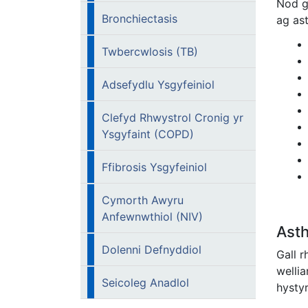
Nod g
Bronchiectasis
ag as
Twbercwlosis (TB)
Adsefydlu Ysgyfeiniol
Clefyd Rhwystrol Cronig yr
Ysgyfaint (COPD)
Ffibrosis Ysgyfeiniol
Cymorth Awyru
Anfewnwthiol (NIV)
Ast
Dolenni Defnyddiol
Gall 
wellia
Seicoleg Anadlol
hystyr