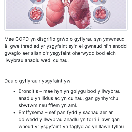
Mae COPD yn disgrifio grŵp o gyflyrau syn ymwneud
â gweithrediad yr ysgyfaint sy'n ei gwneud hi'n anodd
gwagio aer allan o'r ysgyfaint oherwydd bod eich
llwybrau anadlu wedi culhau.
Dau o gyflyrau'r ysgyfaint yw:
Broncitis – mae hyn yn golygu bod y llwybrau
anadlu yn llidus ac yn culhau, gan gynhyrchu
sbwtwm neu fflem yn aml.
Emffysema – sef pan fydd y sachau aer ar
ddiwedd y llwybrau anadlu yn torri i lawr gan
wneud yr ysgyfaint yn faglyd ac yn llawn tyllau