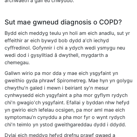
archwaeth a gall eu chwyddo.
Sut mae gwneud diagnosis o COPD?
Bydd eich meddyg teulu yn holi am eich anadlu, sut yr
effeithir ar eich bywyd bob dydd a'ch iechyd
cyffredinol. Gofynnir i chi a ydych wedi ysmygu neu
wedi dod i gysylltiad â dwythell, mygdarth a
chemegau.
Gallwn wirio pa mor dda y mae eich ysgyfaint yn
gweithio gyda phrawf Spirometreg. Mae hyn yn golygu
chwythu'n galed i mewn i beiriant sy'n mesur
cynhwysedd eich ysgyfaint a pha mor gyflym rydych
chi'n gwagio'ch ysgyfaint. Efallai y byddan nhw hefyd
yn gwirio eich lefelau ocsigen, pa mor aml mae eich
symptomau'n cynyddu a pha mor fyr o wynt rydych
chi'n teimlo yn ystod gweithgareddau dydd i ddydd.
Dylai eich meddyg hefyd drefnu prawf gwaed a