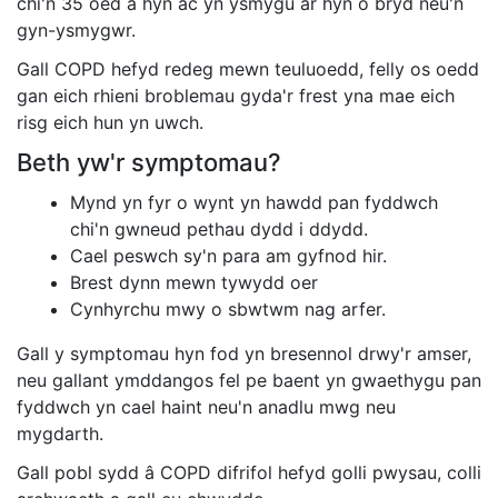
chi'n 35 oed a hŷn ac yn ysmygu ar hyn o bryd neu'n
gyn-ysmygwr.
Gall COPD hefyd redeg mewn teuluoedd, felly os oedd
gan eich rhieni broblemau gyda'r frest yna mae eich
risg eich hun yn uwch.
Beth yw'r symptomau?
Mynd yn fyr o wynt yn hawdd pan fyddwch
chi'n gwneud pethau dydd i ddydd.
Cael peswch sy'n para am gyfnod hir.
Brest dynn mewn tywydd oer
Cynhyrchu mwy o sbwtwm nag arfer.
Gall y symptomau hyn fod yn bresennol drwy'r amser,
neu gallant ymddangos fel pe baent yn gwaethygu pan
fyddwch yn cael haint neu'n anadlu mwg neu
mygdarth.
Gall pobl sydd â COPD difrifol hefyd golli pwysau, colli