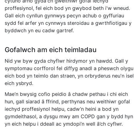
cytuno arno gyda'ch gweithiwr gofal iechyd
proffesiynol, fel eich bod yn gwybod beth i'w wneud.
Gall eich cynllun gynnwys pecyn achub o gyffuriau
sydd fel arfer yn cynnwys steroidau a gwrthfiotigau y
byddwch yn eu cadw gartref.
Gofalwch am eich teimladau
Nid yw byw gyda chyflwr hirdymor yn hawdd. Gall y
symptomau corfforol fel diffyg anadl a pheswch olygu
eich bod yn teimlo dan straen, yn orbryderus neu'n isel
eich ysbryd.
Mae’n bwysig cofio peidio â chadw pethau i chi eich
hun, gall siarad â ffrind, perthynas neu weithiwr gofal
iechyd proffesiynol helpu, cadw’n heini a bod yn
gymdeithasol, a dysgu mwy am COPD gan y bydd hyn
yn eich helpu i ddeall ac ymdopi’n well â’ch cyflwr.