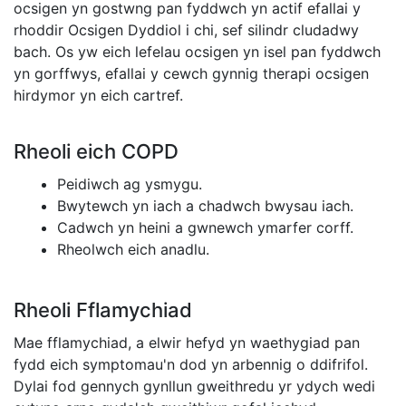
ocsigen yn gostwng pan fyddwch yn actif efallai y
rhoddir Ocsigen Dyddiol i chi, sef silindr cludadwy
bach. Os yw eich lefelau ocsigen yn isel pan fyddwch
yn gorffwys, efallai y cewch gynnig therapi ocsigen
hirdymor yn eich cartref.
Rheoli eich COPD
Peidiwch ag ysmygu.
Bwytewch yn iach a chadwch bwysau iach.
Cadwch yn heini a gwnewch ymarfer corff.
Rheolwch eich anadlu.
Rheoli Fflamychiad
Mae fflamychiad, a elwir hefyd yn waethygiad pan
fydd eich symptomau'n dod yn arbennig o ddifrifol.
Dylai fod gennych gynllun gweithredu yr ydych wedi