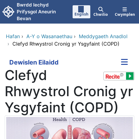
Neidio i'r prif gynnwy
Bwrdd Iechyd
Prifysgol Aneurin
English
Chwilio
Cwymplen
Bevan
Hafan
›
A-Y o Wasanaethau
›
Meddygaeth Anadlol
›
Clefyd Rhwystrol Cronig yr Ysgyfaint (COPD)
Dewislen Eilaidd
Clefyd
Rhwystrol Cronig yr
Ysgyfaint (COPD)