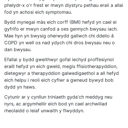
phelydr-x o'r frest er mwyn diystyru pethau eraii a allai
fod yn achosi eich symptomau.
Bydd mynegai màs eich corff (BMI) hefyd yn cael ei
gyfrifo er mwyn canfod a oes gennych bwysau iach.
Mae hyn yn bwysig oherwydd gallwch chi ddelio â
COPD yn well os nad ydych chi dros bwysau neu o
dan bwysau.
Efallai y bydd gweithwyr gofal iechyd proffesiynol
eraill hefyd yn eich gweld, megis ffisiotherapyddion,
dietegwyr a therapyddion galwedigaethol a all hefyd
eich helpu i reoli eich cyflwr a gwneud bywyd bob
dydd yn haws.
Cytunir ar y cynllun triniaeth gyda'ch meddyg neu
nyrs, ac argymhellir eich bod yn cael archwiliad
rheolaidd o leiaf unwaith y flwyddyn.