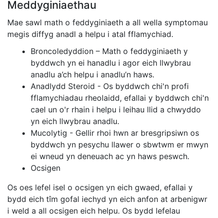
Meddyginiaethau
Mae sawl math o feddyginiaeth a all wella symptomau
megis diffyg anadl a helpu i atal fflamychiad.
Broncoledyddion – Math o feddyginiaeth y
byddwch yn ei hanadlu i agor eich llwybrau
anadlu a’ch helpu i anadlu’n haws.
Anadlydd Steroid - Os byddwch chi'n profi
fflamychiadau rheolaidd, efallai y byddwch chi'n
cael un o'r rhain i helpu i leihau llid a chwyddo
yn eich llwybrau anadlu.
Mucolytig - Gellir rhoi hwn ar bresgripsiwn os
byddwch yn pesychu llawer o sbwtwm er mwyn
ei wneud yn deneuach ac yn haws peswch.
Ocsigen
Os oes lefel isel o ocsigen yn eich gwaed, efallai y
bydd eich tîm gofal iechyd yn eich anfon at arbenigwr
i weld a all ocsigen eich helpu. Os bydd lefelau