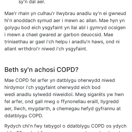
sy'n dal aer.
Mae'r rhain yn culhau'r llwybrau anadlu sy'n ei gwneud
hi'n anoddach symud aer i mewn ac allan. Mae hyn yn
golygu bod eich ysgyfaint yn llai abl i gymryd ocsigen
i mewn a chael gwared ar garbon deuocsid. Mae
triniaethau ar gael i'ch helpu i anadlu'n haws, ond ni
allant wrthdroi'r niwed i'ch ysgyfaint.
Beth sy'n achosi COPD?
Mae COPD fel arfer yn datblygu oherwydd niwed
hirdymor i'ch ysgyfaint oherwydd eich bod
wedi anadlu sylwedd niweidiol. Mwg sigaréts yw hwn
fel arfer, ond gall mwg o ffynonellau eraill, llygredd
aer, llwch, mygdarth, a chemegau hefyd gyfrannu at
ddatblygu COPD.
Rydych chi'n fwy tebygol o ddatblygu COPD os ydych