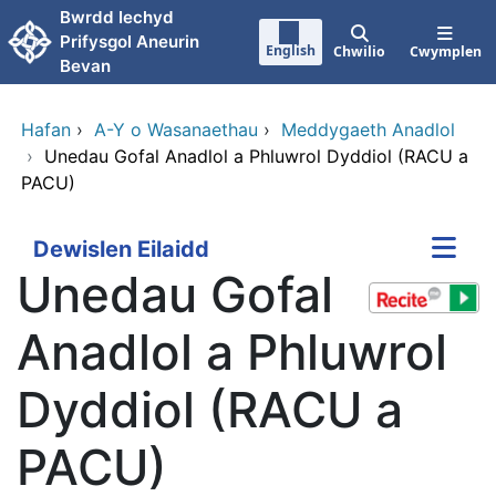
Neidio i'r prif gynnwy
Bwrdd Iechyd
Prifysgol Aneurin
English
Chwilio
Cwymplen
Bevan
Hafan
›
A-Y o Wasanaethau
›
Meddygaeth Anadlol
›
Unedau Gofal Anadlol a Phluwrol Dyddiol (RACU a
PACU)
Dewislen Eilaidd
Unedau Gofal
Anadlol a Phluwrol
Dyddiol (RACU a
PACU)