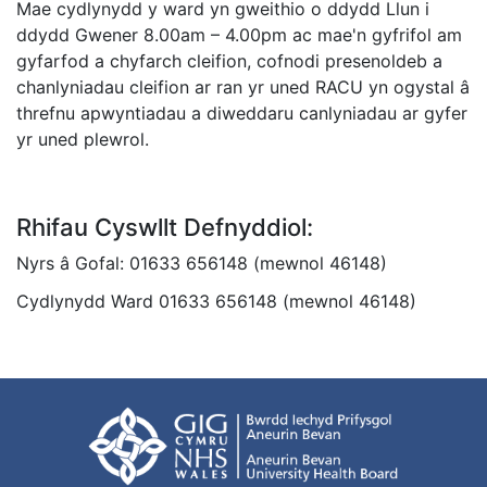
Mae cydlynydd y ward yn gweithio o ddydd Llun i
ddydd Gwener 8.00am – 4.00pm ac mae'n gyfrifol am
gyfarfod a chyfarch cleifion, cofnodi presenoldeb a
chanlyniadau cleifion ar ran yr uned RACU yn ogystal â
threfnu apwyntiadau a diweddaru canlyniadau ar gyfer
yr uned plewrol.
Rhifau Cyswllt Defnyddiol:
Nyrs â Gofal: 01633 656148 (mewnol 46148)
Cydlynydd Ward 01633 656148 (mewnol 46148)