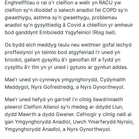
Enghreifftiau o rai o'r cleifion a welir yn RACU yw
cleifion sy'n dioddef o salwch anadlol fel COPD sy’n
gwaethygu, asthma sy’n gwaethygu, problemau
anadlol sy'n gysylltiedig â Covid a chleifion yr amheuir
bod ganddynt Emboledd Ysgyfeiniol (Risg Isel).
Os bydd eich meddyg teulu neu weithiwr gofal iechyd
proffesiynol yn teimlo bod atgyfeiriad i'r uned yn
briodol, gallant gysylltu â'r ganolfan llif a fydd yn
cysylltu â'r tîm yn yr uned i gytuno ar gynllun addas.
Mae'r uned yn cynnwys ymgynghorydd, Cydymaith
Meddygol, Nyrs Gofrestredig, a Nyrs Gynorthwyol.
Mae'r uned hefyd yn gartref i'n clinig llawdriniaeth
plewrol Cleifion Allanol sy'n rhedeg ar ddydd Llun,
dydd Mawrth a dydd Gwener. Cefnogir y clinig naill ai
gan Ymgynghorydd Anadlol, Uwch Ymarferydd Nyrsio,
Ymgynghorydd Anadlol, a Nyrs Gynorthwyol.