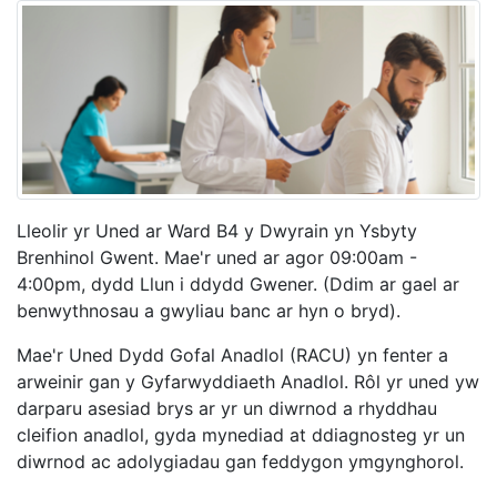
Lleolir yr Uned ar Ward B4 y Dwyrain yn Ysbyty
Brenhinol Gwent. Mae'r uned ar agor 09:00am -
4:00pm, dydd Llun i ddydd Gwener. (Ddim ar gael ar
benwythnosau a gwyliau banc ar hyn o bryd).
Mae'r Uned Dydd Gofal Anadlol (RACU) yn fenter a
arweinir gan y Gyfarwyddiaeth Anadlol. Rôl yr uned yw
darparu asesiad brys ar yr un diwrnod a rhyddhau
cleifion anadlol, gyda mynediad at ddiagnosteg yr un
diwrnod ac adolygiadau gan feddygon ymgynghorol.