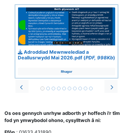
Adroddiad Mewnwelediad a
Deallusrwydd Mai 2026.pdf (
PDF, 998Kb
)
Rhagor
Prev
Next
Os oes gennych unrhyw adborth yr hoffech i'r tîm
fod yn ymwybodol ohono, cysylltwch â ni:
Ffôn
: 01633 431890