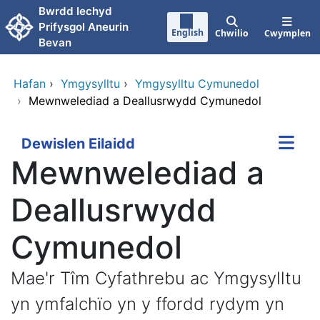
Neidio i'r prif gynnwy
Bwrdd Iechyd
Prifysgol Aneurin
English
Chwilio
Cwymplen
Bevan
Hafan
›
Ymgysylltu
›
Ymgysylltu Cymunedol
›
Mewnwelediad a Deallusrwydd Cymunedol
Dewislen Eilaidd
Mewnwelediad a
Deallusrwydd
Cymunedol
Mae'r Tîm Cyfathrebu ac Ymgysylltu
yn ymfalchïo yn y ffordd rydym yn