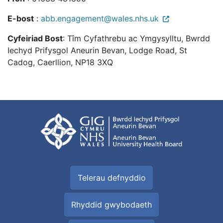
E-bost
:
abb.engagement@wales.nhs.uk
Cyfeiriad Bost
: Tîm Cyfathrebu ac Ymgysylltu, Bwrdd
Iechyd Prifysgol Aneurin Bevan, Lodge Road, St
Cadog, Caerllion, NP18 3XQ
Telerau defnyddio
Rhyddid gwybodaeth