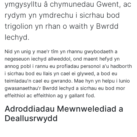
ymgysylltu â chymunedau Gwent, ac
rydym yn ymdrechu i sicrhau bod
trigolion yn rhan o waith y Bwrdd
Iechyd.
Nid yn unig y mae'r tîm yn rhannu gwybodaeth a
negeseuon iechyd allweddol, ond maent hefyd yn
annog pobl i rannu eu profiadau personol a'u hadborth
i sicrhau bod eu llais yn cael ei glywed, a bod eu
teimladau'n cael eu gwrando. Mae hyn yn helpu i lunio
gwasanaethau'r Bwrdd Iechyd a sicrhau eu bod mor
effeithiol ac effeithlon ag y gallant fod.
Adroddiadau Mewnwelediad a
Deallusrwydd