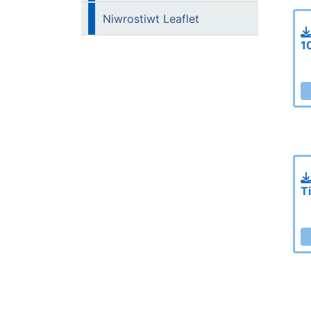
Niwrostiwt Leaflet
1
T