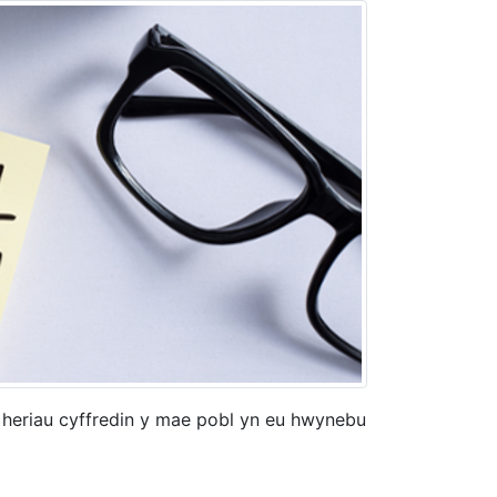
r heriau cyffredin y mae pobl yn eu hwynebu