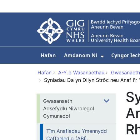
Neidio i'r prif gynnwy
Hafan
Amdanom Ni
Cyngor Iec
Dangos isdd
Hafan
›
A-Y o Wasanaethau
›
Gwasanaeth
›
Syniadau Da yn Dilyn Strôc neu Anaf i'
Sy
Gwasanaeth
A
Adsefydlu Niwrolegol
Cymunedol
Rh
Tîm Anafiadau Ymennydd
Caffaeledig (ABI).