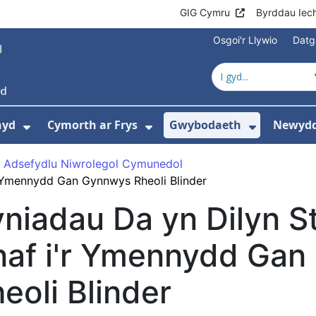
GIG Cymru
Byrddau Iec
Osgoi'r Llywio
Datg
hyd
Cymorth ar Frys
Gwybodaeth
Newydd
ewislen ar gyfer Amdanom Ni
Dangos isddewislen ar gyfer Cyngor Iec
Dangos isddewislen ar 
Dangos i
 Adsefydlu Niwrolegol Cymunedol
r Ymennydd Gan Gynnwys Rheoli Blinder
niadau Da yn Dilyn S
naf i'r Ymennydd Ga
eoli Blinder