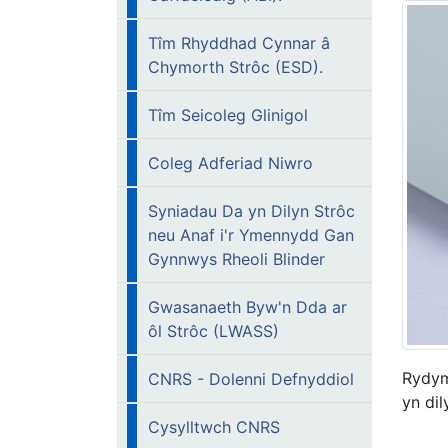
Tîm Rhyddhad Cynnar â
Chymorth Strôc (ESD).
Tîm Seicoleg Glinigol
Coleg Adferiad Niwro
Syniadau Da yn Dilyn Strôc
neu Anaf i'r Ymennydd Gan
Gynnwys Rheoli Blinder
Gwasanaeth Byw'n Dda ar
ôl Strôc (LWASS)
Rydym
CNRS - Dolenni Defnyddiol
yn dil
Cysylltwch CNRS