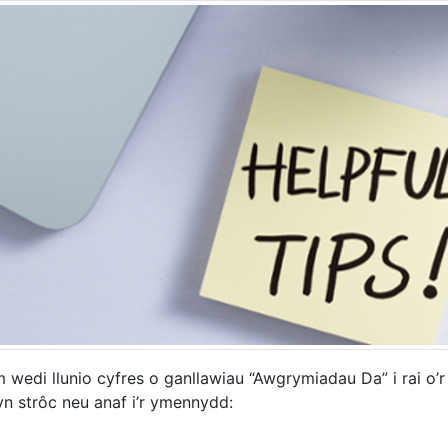
 wedi llunio cyfres o ganllawiau “Awgrymiadau Da” i rai o’
yn strôc neu anaf i’r ymennydd: