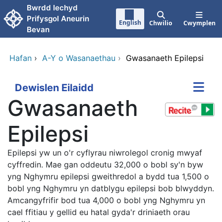
Neidio i'r prif gynnwy
Bwrdd Iechyd
Prifysgol Aneurin
English
Chwilio
Cwymplen
Bevan
Hafan
›
A-Y o Wasanaethau
›
Gwasanaeth Epilepsi
Dewislen Eilaidd
Gwasanaeth
Epilepsi
Epilepsi yw un o'r cyflyrau niwrolegol cronig mwyaf
cyffredin. Mae gan oddeutu 32,000 o bobl sy'n byw
yng Nghymru epilepsi gweithredol a bydd tua 1,500 o
bobl yng Nghymru yn datblygu epilepsi bob blwyddyn.
Amcangyfrifir bod tua 4,000 o bobl yng Nghymru yn
cael ffitiau y gellid eu hatal gyda'r driniaeth orau