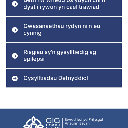
Beth i'w wneud os ydych chi'n
dyst i rywun yn cael trawiad
Gwasanaethau rydyn ni'n eu
cynnig
Risgiau sy'n gysylltiedig ag
epilepsi
Cysylltiadau Defnyddiol