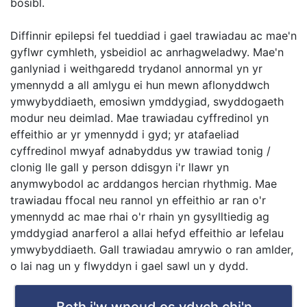
bosibl.
Diffinnir epilepsi fel tueddiad i gael trawiadau ac mae'n
gyflwr cymhleth, ysbeidiol ac anrhagweladwy. Mae'n
ganlyniad i weithgaredd trydanol annormal yn yr
ymennydd a all amlygu ei hun mewn aflonyddwch
ymwybyddiaeth, emosiwn ymddygiad, swyddogaeth
modur neu deimlad. Mae trawiadau cyffredinol yn
effeithio ar yr ymennydd i gyd; yr atafaeliad
cyffredinol mwyaf adnabyddus yw trawiad tonig /
clonig lle gall y person ddisgyn i'r llawr yn
anymwybodol ac arddangos hercian rhythmig. Mae
trawiadau ffocal neu rannol yn effeithio ar ran o'r
ymennydd ac mae rhai o'r rhain yn gysylltiedig ag
ymddygiad anarferol a allai hefyd effeithio ar lefelau
ymwybyddiaeth. Gall trawiadau amrywio o ran amlder,
o lai nag un y flwyddyn i gael sawl un y dydd.