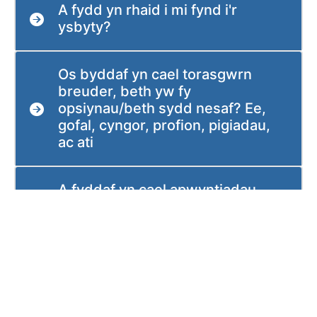
A fydd yn rhaid i mi fynd i'r
ysbyty?
Os byddaf yn cael torasgwrn
breuder, beth yw fy
opsiynau/beth sydd nesaf? Ee,
gofal, cyngor, profion, pigiadau,
ac ati
A fyddaf yn cael apwyntiadau
dilynol?
Beth os oes angen mewnbwn
arbenigol arnaf?