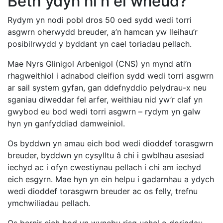
Beth ydyn ni'n ei wneud?
Rydym yn nodi pobl dros 50 oed sydd wedi torri
asgwrn oherwydd breuder, a’n hamcan yw lleihau’r
posibilrwydd y byddant yn cael toriadau pellach.
Mae Nyrs Glinigol Arbenigol (CNS) yn mynd ati’n
rhagweithiol i adnabod cleifion sydd wedi torri asgwrn
ar sail system gyfan, gan ddefnyddio pelydrau-x neu
sganiau diweddar fel arfer, weithiau nid yw’r claf yn
gwybod eu bod wedi torri asgwrn – rydym yn galw
hyn yn ganfyddiad damweiniol.
Os byddwn yn amau eich bod wedi dioddef torasgwrn
breuder, byddwn yn cysylltu â chi i gwblhau asesiad
iechyd ac i ofyn cwestiynau pellach i chi am iechyd
eich esgyrn. Mae hyn yn ein helpu i gadarnhau a ydych
wedi dioddef torasgwrn breuder ac os felly, trefnu
ymchwiliadau pellach.