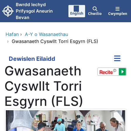
Neidio i'r prif gynnwy
Bwrdd Iechyd
Prifysgol Aneurin
English
Chwilio
Cwymplen
Bevan
Hafan
›
A-Y o Wasanaethau
›
Gwasanaeth Cyswllt Torri Esgyrn (FLS)
Dewislen Eilaidd
Gwasanaeth
Cyswllt Torri
Esgyrn (FLS)