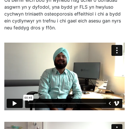
Os bernir eich bod yn wynebu risg uchel o doriadau
asgwrn yn y dyfodol, yna bydd yr FLS yn hwyluso
cychwyn triniaeth osteoporosis effeithiol i chi a bydd
ein cydlynwyr yn trefnu i chi gael eich asesu gan nyrs
neu feddyg dros y ffôn.