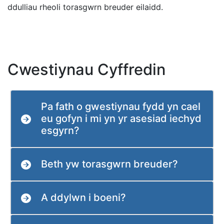
ddulliau rheoli torasgwrn breuder eilaidd.
Cwestiynau Cyffredin
Pa fath o gwestiynau fydd yn cael
eu gofyn i mi yn yr asesiad iechyd
esgyrn?
Beth yw torasgwrn breuder?
A ddylwn i boeni?