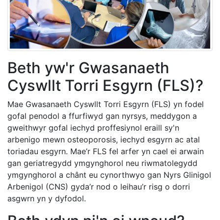
Beth yw'r Gwasanaeth
Cyswllt Torri Esgyrn (FLS)?
Mae Gwasanaeth Cyswllt Torri Esgyrn (FLS) yn fodel
gofal penodol a ffurfiwyd gan nyrsys, meddygon a
gweithwyr gofal iechyd proffesiynol eraill sy'n
arbenigo mewn osteoporosis, iechyd esgyrn ac atal
toriadau esgyrn. Mae’r FLS fel arfer yn cael ei arwain
gan geriatregydd ymgynghorol neu riwmatolegydd
ymgynghorol a chânt eu cynorthwyo gan Nyrs Glinigol
Arbenigol (CNS) gyda’r nod o leihau’r risg o dorri
asgwrn yn y dyfodol.