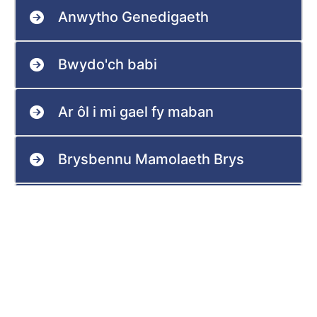
Anwytho Genedigaeth
Bwydo'ch babi
Ar ôl i mi gael fy maban
Brysbennu Mamolaeth Brys
Amserau Ymweld
Genedigaethau Llonydd a Cholled
ym Meichiogrwydd