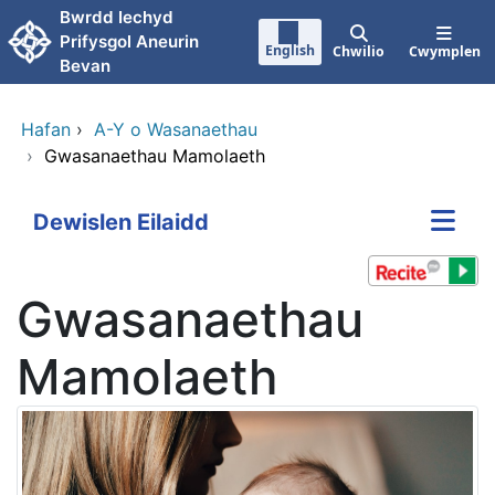
Neidio i'r prif gynnwy
Bwrdd Iechyd
Prifysgol Aneurin
English
Chwilio
Cwymplen
Bevan
Hafan
›
A-Y o Wasanaethau
›
Gwasanaethau Mamolaeth
Dewislen Eilaidd
Gwasanaethau
Mamolaeth