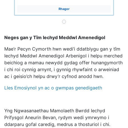
Rhagor
Neges gan y Tîm Iechyd Meddwl Amenedigol
Mae’r Pecyn Cymorth hwn wedi’i ddatblygu gan y tîm
Iechyd Meddwl Amenedigol Arbenigol i helpu merched
beichiog a mamau newydd gydag offer hunangymorth
i chi roi cynnig arnynt, i gynnig rhywfaint o arweiniad
ac i geisio’ch helpu drwy’r cyfnod anodd hwn.
Lles Emosiynol yn ac o gwmpas genedigaeth
Yng Ngwasanaethau Mamolaeth Bwrdd Iechyd
Prifysgol Aneurin Bevan, rydym wedi ymrwymo i
ddarparu gofal caredig, medrus a thosturiol i chi.