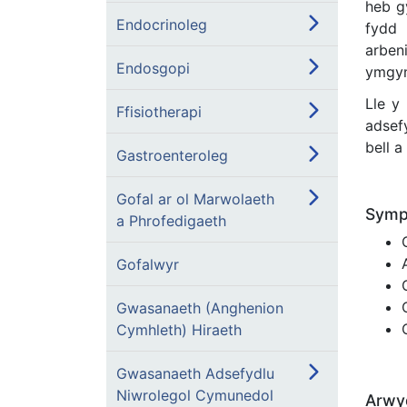
heb g
Endocrinoleg
fydd 
arben
Endosgopi
ymgyng
Lle y
Ffisiotherapi
adsef
bell 
Gastroenteroleg
Gofal ar ol Marwolaeth
Symp
a Phrofedigaeth
Gofalwyr
Gwasanaeth (Anghenion
Cymhleth) Hiraeth
Gwasanaeth Adsefydlu
Niwrolegol Cymunedol
Arwyd