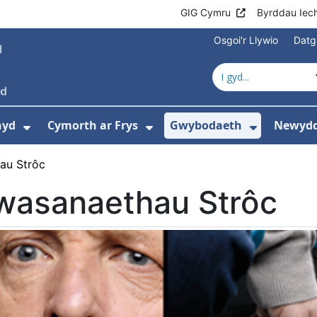
GIG Cymru
Byrddau Iec
Osgoi'r Llywio
Datg
hyd
Cymorth ar Frys
Gwybodaeth
Newydd
ewislen ar gyfer Amdanom Ni
Dangos isddewislen ar gyfer Cyngor Iec
Dangos isddewislen ar 
Dangos i
au Strôc
wasanaethau Strôc