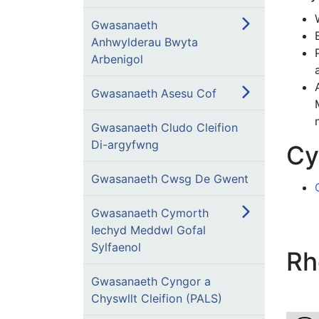
Gwasanaeth
Anhwylderau Bwyta
Arbenigol
Gwasanaeth Asesu Cof
Gwasanaeth Cludo Cleifion
Di-argyfwng
Cy
Gwasanaeth Cwsg De Gwent
Gwasanaeth Cymorth
Iechyd Meddwl Gofal
Sylfaenol
Rh
Gwasanaeth Cyngor a
Chyswllt Cleifion (PALS)