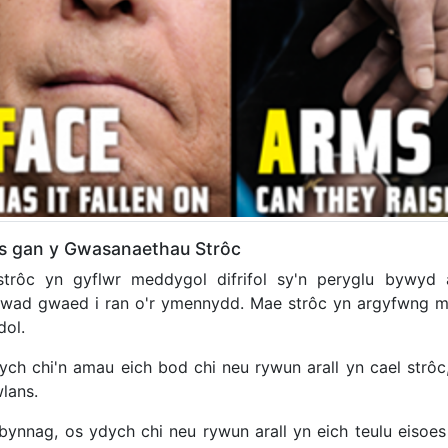
s gan y Gwasanaethau Strôc
trôc yn gyflwr meddygol difrifol sy'n peryglu bywyd
nwad gwaed i ran o'r ymennydd. Mae strôc yn argyfwng me
dol.
ych chi'n amau eich bod chi neu rywun arall yn cael strô
lans.
bynnag, os ydych chi neu rywun arall yn eich teulu eisoe