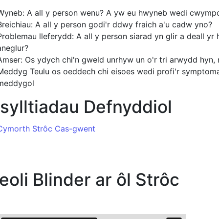
Wyneb: A all y person wenu? A yw eu hwyneb wedi cwympo
Breichiau: A all y person godi'r ddwy fraich a'u cadw yno?
Problemau lleferydd: A all y person siarad yn glir a deall 
aneglur?
Amser: Os ydych chi'n gweld unrhyw un o'r tri arwydd hyn, 
Meddyg Teulu os oeddech chi eisoes wedi profi'r sympto
meddygol
sylltiadau Defnyddiol
Cymorth Strôc Cas-gwent
eoli Blinder ar ôl Strôc