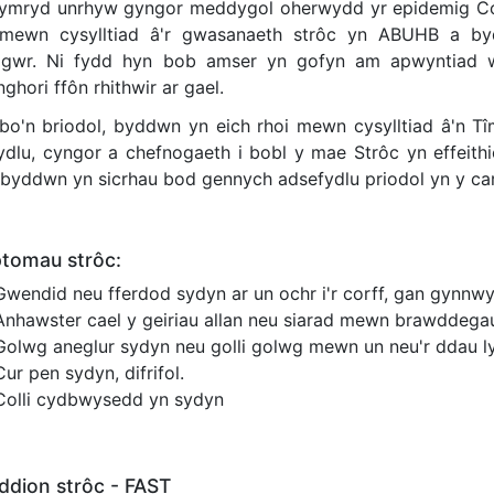
ymryd unrhyw gyngor meddygol oherwydd yr epidemig Cor
mewn cysylltiad â'r gwasanaeth strôc yn ABUHB a by
igwr. Ni fydd hyn bob amser yn gofyn am apwyntia
hori ffôn rhithwir ar gael.
 bo'n briodol, byddwn yn eich rhoi mewn cysylltiad â'n T
ydlu, cyngor a chefnogaeth i bobl y mae Strôc yn effeith
a byddwn yn sicrhau bod gennych adsefydlu priodol yn y car
tomau strôc:
Gwendid neu fferdod sydyn ar un ochr i'r corff, gan gynnw
Anhawster cael y geiriau allan neu siarad mewn brawddegau 
Golwg aneglur sydyn neu golli golwg mewn un neu'r ddau l
Cur pen sydyn, difrifol.
Colli cydbwysedd yn sydyn
dion strôc - FAST