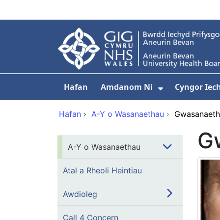
Neidio i'r prif gynnwy
Hafan
Amdanom Ni
Cyngor Iec
Dangos isdd
Hafan
›
A-Y o Wasanaethau
›
Gwasanaeth
G
A-Y o Wasanaethau
Atal a Rheoli Heintiau
Awdioleg
Call 4 Concern