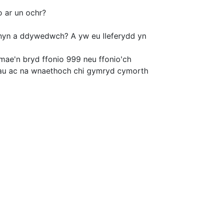
 ar un ochr?
yr hyn a ddywedwch? A yw eu lleferydd yn
mae'n bryd ffonio 999 neu ffonio'ch
mau ac na wnaethoch chi gymryd cymorth