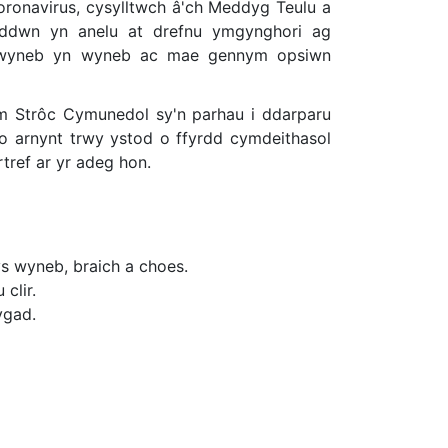
onavirus, cysylltwch â'ch Meddyg Teulu a
ddwn yn anelu at drefnu ymgynghori ag
d wyneb yn wyneb ac mae gennym opsiwn
îm Strôc Cymunedol sy'n parhau i ddarparu
io arnynt trwy ystod o ffyrdd cymdeithasol
tref ar yr adeg hon.
ys wyneb, braich a choes.
clir.
ygad.