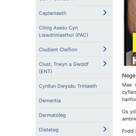
Caplaniaeth
Clinig Asesu Cyn
Llawdriniaethol (PAC)
Cludiant Cleifion
Clust, Trwyn a Gwddf
(ENT)
Nege
Mae s
Cynllun Dwysáu Triniaeth
cyfle
hanfo
Dementia
Os yd
Dermatoleg
ambiw
Dieteteg
Fodd 