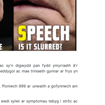
 ac sy'n digwydd pan fydd ymyrraeth â'r
ddygol ac mae triniaeth gynnar ar frys yn
c, ffoniwch 999 ar unwaith a gofynnwch am
s wedi sylwi ar symptomau tebyg i strôc ac