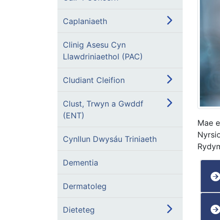
Caplaniaeth
Clinig Asesu Cyn
Llawdriniaethol (PAC)
Cludiant Cleifion
Clust, Trwyn a Gwddf
(ENT)
Mae e
Nyrsi
Cynllun Dwysáu Triniaeth
Rydym
Dementia
Dermatoleg
Dieteteg