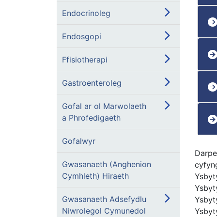
Endocrinoleg
Endosgopi
Ffisiotherapi
Gastroenteroleg
Gofal ar ol Marwolaeth
a Phrofedigaeth
Gofalwyr
Darpe
Gwasanaeth (Anghenion
cyfyn
Cymhleth) Hiraeth
Ysbyt
Ysbyt
Gwasanaeth Adsefydlu
Ysbyty
Niwrolegol Cymunedol
Ysbyt