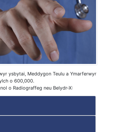
gwyr ysbytai, Meddygon Teulu a Ymarferwyr
ylch o 600,000.
nol o Radiograffeg neu Belydr-X: