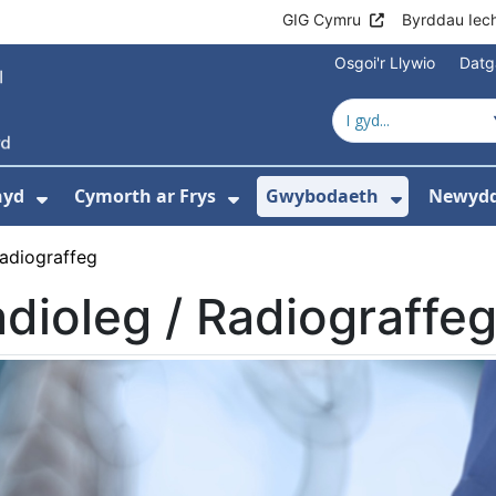
GIG Cymru
Byrddau Iec
Osgoi'r Llywio
Datg
hyd
Cymorth ar Frys
Gwybodaeth
Newydd
ewislen ar gyfer Amdanom Ni
Dangos isddewislen ar gyfer Cyngor Iec
Dangos isddewislen ar 
Dangos i
Radiograffeg
dioleg / Radiograffe