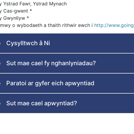
y Ystrad Fawr, Ystrad Mynach
y Cas-gwent *
y Gwynllyw *
l mwy o wybodaeth a thaith rithwir ewch i
http://www.going
Cysylltwch â Ni
Sut mae cael fy nghanlyniadau?
Paratoi ar gyfer eich apwyntiad
Sut mae cael apwyntiad?