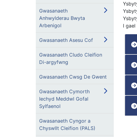
Ysbyt
Gwasanaeth
Ysbyt
Anhwylderau Bwyta
Ysbyt
Arbenigol
I gae
Gwasanaeth Asesu Cof
Gwasanaeth Cludo Cleifion
Di-argyfwng
Gwasanaeth Cwsg De Gwent
Gwasanaeth Cymorth
Iechyd Meddwl Gofal
Sylfaenol
Gwasanaeth Cyngor a
Chyswllt Cleifion (PALS)