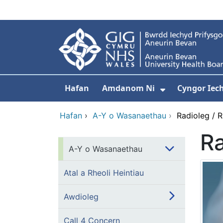
Neidio i'r prif gynnwy
Hafan
Amdanom Ni
Cyngor Iec
Dangos isdd
Hafan
›
A-Y o Wasanaethau
›
Radioleg / 
Ra
A-Y o Wasanaethau
Atal a Rheoli Heintiau
Awdioleg
Call 4 Concern