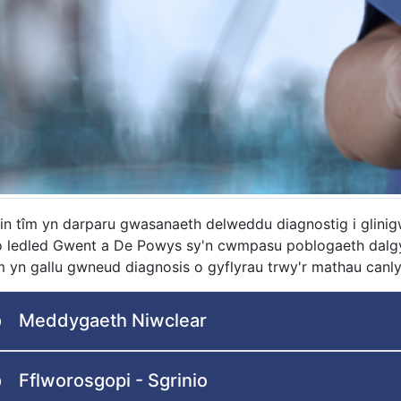
in tîm yn darparu gwasanaeth delweddu diagnostig i glini
o ledled Gwent a De Powys sy'n cwmpasu poblogaeth dalg
 yn gallu gwneud diagnosis o gyflyrau trwy'r mathau canly
Meddygaeth Niwclear
Fflworosgopi - Sgrinio