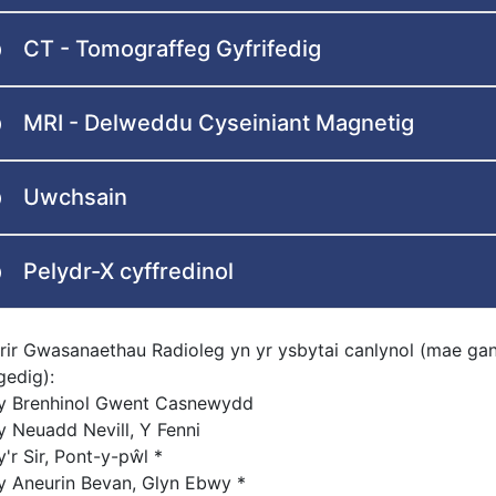
CT - Tomograffeg Gyfrifedig
MRI - Delweddu Cyseiniant Magnetig
Uwchsain
Pelydr-X cyffredinol
rir Gwasanaethau Radioleg yn yr ysbytai canlynol (mae gan
gedig):
y Brenhinol Gwent Casnewydd
y Neuadd Nevill, Y Fenni
'r Sir, Pont-y-pŵl *
y Aneurin Bevan, Glyn Ebwy *