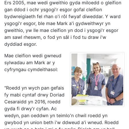
Ers 2005, mae wedi gweithio gyda miloedd o gleifion
gan ddod i ochr ysgogi'r esgor gofal cleifion
bydwreigiaeth fel rhan o'i rôl fwyaf diweddar. Y ward
ysgogi'r esgor, ble mae Mark a'i gydweithwyr yn
gweithio, yw lle mae cleifion yn dod i ysgogi'r esgor
am sawl rheswm, o fod yn sâl i fod tu draw i'w
dyddiad esgor.
Mae cleifion wedi gwneud
sylwadau am Mark ar y
cyfryngau cymdeithasol:
"Roedd yn wych pan gefais
fy mabi cyntaf drwy Doriad
Cesaraidd yn 2016, roedd
gyda fi drwy'r cyfan. Ac
wedyn, pan oeddwn yn teimlo'n chwil roedd yn
gwybod yn union beth i'w ddweud a'i wneud. Roedd