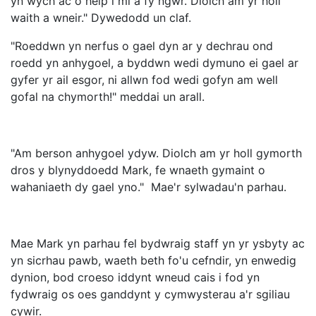
yn wych ac o help i mi a fy ngŵr. Diolch am yr holl
waith a wneir." Dywedodd un claf.
"Roeddwn yn nerfus o gael dyn ar y dechrau ond
roedd yn anhygoel, a byddwn wedi dymuno ei gael ar
gyfer yr ail esgor, ni allwn fod wedi gofyn am well
gofal na chymorth!" meddai un arall.
"Am berson anhygoel ydyw. Diolch am yr holl gymorth
dros y blynyddoedd Mark, fe wnaeth gymaint o
wahaniaeth dy gael yno." Mae'r sylwadau'n parhau.
Mae Mark yn parhau fel bydwraig staff yn yr ysbyty ac
yn sicrhau pawb, waeth beth fo'u cefndir, yn enwedig
dynion, bod croeso iddynt wneud cais i fod yn
fydwraig os oes ganddynt y cymwysterau a'r sgiliau
cywir.