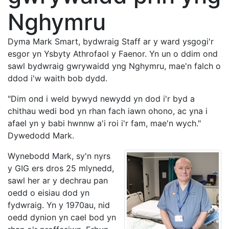
Nghymru
Dyma Mark Smart, bydwraig Staff ar y ward ysgogi'r
esgor yn Ysbyty Athrofaol y Faenor. Yn un o ddim ond
sawl bydwraig gwrywaidd yng Nghymru, mae'n falch o
ddod i'w waith bob dydd.
"Dim ond i weld bywyd newydd yn dod i'r byd a
chithau wedi bod yn rhan fach iawn ohono, ac yna i
afael yn y babi hwnnw a'i roi i'r fam, mae'n wych."
Dywedodd Mark.
Wynebodd Mark, sy'n nyrs
y GIG ers dros 25 mlynedd,
sawl her ar y dechrau pan
oedd o eisiau dod yn
fydwraig. Yn y 1970au, nid
oedd dynion yn cael bod yn