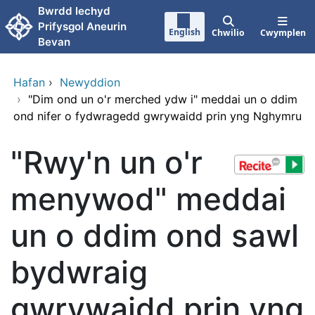
Neidio i'r prif gynnwy
Bwrdd Iechyd
Prifysgol Aneurin
English
Chwilio
Cwymplen
Bevan
Hafan
›
Newyddion
›
"Dim ond un o'r merched ydw i" meddai un o ddim
ond nifer o fydwragedd gwrywaidd prin yng Nghymru
"Rwy'n un o'r
menywod" meddai
un o ddim ond sawl
bydwraig
gwrywaidd prin yng