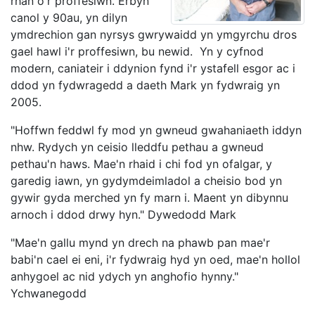
rhan o'r proffesiwn. Erbyn
canol y 90au, yn dilyn
ymdrechion gan nyrsys gwrywaidd yn ymgyrchu dros
gael hawl i'r proffesiwn, bu newid. Yn y cyfnod
modern, caniateir i ddynion fynd i'r ystafell esgor ac i
ddod yn fydwragedd a daeth Mark yn fydwraig yn
2005.
"Hoffwn feddwl fy mod yn gwneud gwahaniaeth iddyn
nhw. Rydych yn ceisio lleddfu pethau a gwneud
pethau'n haws. Mae'n rhaid i chi fod yn ofalgar, y
garedig iawn, yn gydymdeimladol a cheisio bod yn
gywir gyda merched yn fy marn i. Maent yn dibynnu
arnoch i ddod drwy hyn." Dywedodd Mark
"Mae'n gallu mynd yn drech na phawb pan mae'r
babi'n cael ei eni, i'r fydwraig hyd yn oed, mae'n hollol
anhygoel ac nid ydych yn anghofio hynny."
Ychwanegodd