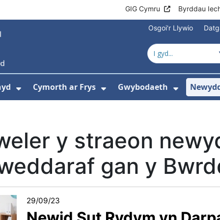
GIG Cymru
Byrddau Iec
Osgoi'r Llywio
Datg
hyd
Cymorth ar Frys
Gwybodaeth
Newydd
ewislen ar gyfer Amdanom Ni
Dangos isddewislen ar gyfer Cyngor Iec
Dangos isddewislen ar 
Dangos i
weler y straeon newy
weddaraf gan y Bwrdd
29/09/23
Newid Sut Rydym yn Darp