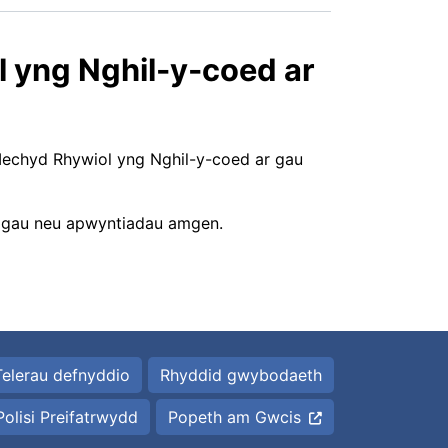
l yng Nghil-y-coed ar
Iechyd Rhywiol yng Nghil-y-coed ar gau
igau neu apwyntiadau amgen.
Telerau defnyddio
Rhyddid gwybodaeth
Polisi Preifatrwydd
Popeth am Gwcis