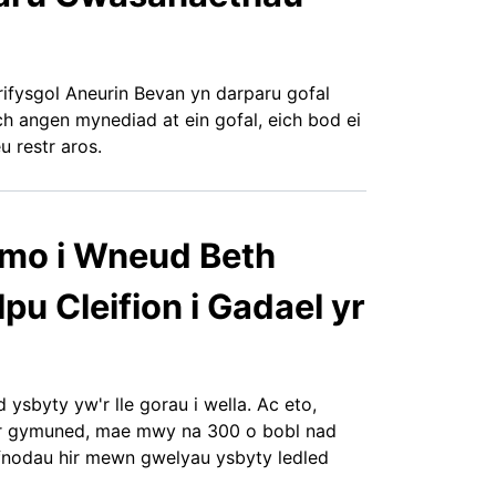
ifysgol Aneurin Bevan yn darparu gofal
h angen mynediad at ein gofal, eich bod ei
 restr aros.
mo i Wneud Beth
pu Cleifion i Gadael yr
 ysbyty yw'r lle gorau i wella. Ac eto,
i'r gymuned, mae mwy na 300 o bobl nad
yfnodau hir mewn gwelyau ysbyty ledled