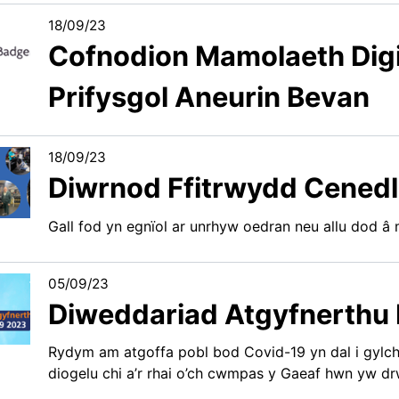
18/09/23
Cofnodion Mamolaeth Dig
Prifysgol Aneurin Bevan
18/09/23
Diwrnod Ffitrwydd Cenedl
Gall fod yn egnïol ar unrhyw oedran neu allu dod â
05/09/23
Diweddariad Atgyfnerthu 
Rydym am atgoffa pobl bod Covid-19 yn dal i gylchr
diogelu chi a’r rhai o’ch cwmpas y Gaeaf hwn yw dr