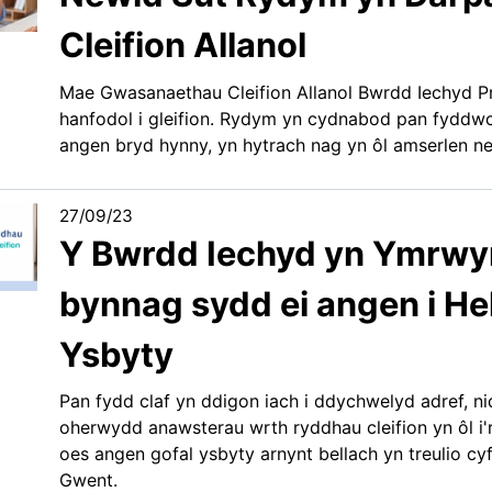
Cleifion Allanol
Mae Gwasanaethau Cleifion Allanol Bwrdd Iechyd Pr
hanfodol i gleifion. Rydym yn cydnabod pan fyddwc
angen bryd hynny, yn hytrach nag yn ôl amserlen neu
27/09/23
Y Bwrdd Iechyd yn Ymrwy
bynnag sydd ei angen i Hel
Ysbyty
Pan fydd claf yn ddigon iach i ddychwelyd adref, nid
oherwydd anawsterau wrth ryddhau cleifion yn ôl 
oes angen gofal ysbyty arnynt bellach yn treulio c
Gwent.