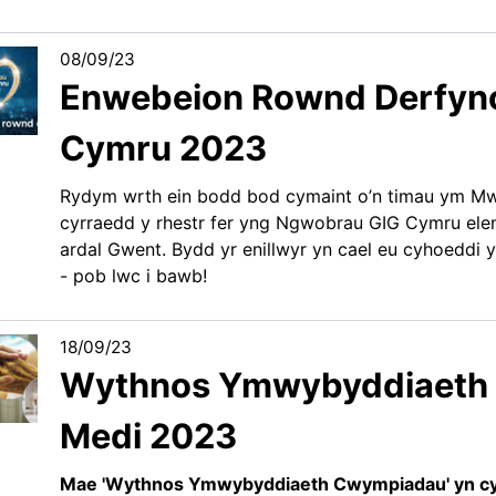
08/09/23
Enwebeion Rownd Derfyn
Cymru 2023
Rydym wrth ein bodd bod cymaint o’n timau ym Mwr
cyrraedd y rhestr fer yng Ngwobrau GIG Cymru ele
ardal Gwent. Bydd yr enillwyr yn cael eu cyhoeddi
- pob lwc i bawb!
18/09/23
Wythnos Ymwybyddiaeth
Medi 2023
Mae 'Wythnos Ymwybyddiaeth Cwympiadau' yn cyn