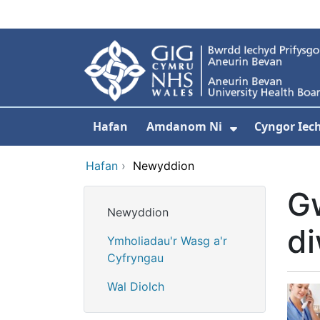
Neidio i'r prif gynnwy
Hafan
Amdanom Ni
Cyngor Iec
Dangos isdd
Hafan
›
Newyddion
G
Newyddion
di
Ymholiadau'r Wasg a'r
Cyfryngau
Wal Diolch