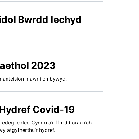
idol Bwrdd Iechyd
aethol 2023
 manteision mawr i'ch bywyd.
Hydref Covid-19
edeg ledled Cymru a’r ffordd orau i’ch
wy atgyfnerthu’r hydref.