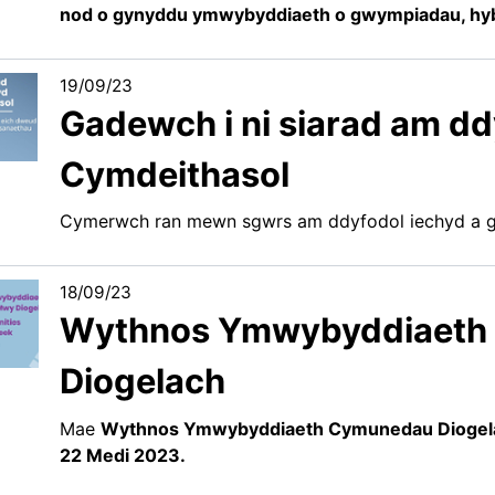
nod o gynyddu ymwybyddiaeth o gwympiadau, hybu
19/09/23
Gadewch i ni siarad am dd
Cymdeithasol
Cymerwch ran mewn sgwrs am ddyfodol iechyd a g
18/09/23
Wythnos Ymwybyddiaeth
Diogelach
Mae
Wythnos Ymwybyddiaeth Cymunedau Diogel
22 Medi 2023.