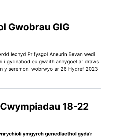
ol Gwobrau GIG
dd Iechyd Prifysgol Aneurin Bevan wedi
ni i gydnabod eu gwaith anhygoel ar draws
 yn y seremoni wobrwyo ar 26 Hydref 2023
 Cwympiadau 18-22
rychioli ymgyrch genedlaethol gyda'r